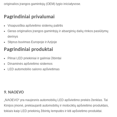
originalios įrangos gamintojų (OEM) lygio iniciatyvose.
Pagrindiniai privalumai
Visapusiška apšvietimo sistemų patirtis
Geras originalios įrangos gamintojų ir atsarginių dalių rinkos pasiūlymų
derinys
Stiprus buvimas Europoje ir Azijoje
Pagrindiniai produktai
Pilnai LED priekiniai ir galiniai žibintai
Dinaminės apšvietimo sistemos
LED automobilio salono apšvietimas
9. NAOEVO
„NAOEVO“ yra naujesnis automobilių LED apšvietimo prekės ženklas. Tai
Kinijos įmonė, prekiaujanti automobilių ir motociklų apšvietimo produktais,
tokiais kaip LED priekinių žibintų lemputės ir kiti apšvietimo produktai.