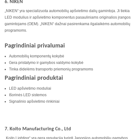
6. NIKEN
„NIKEN“ yra specializuota automobilių apšvietimo dalių gamintoja. Ji tiekia
LED modulius ir apšvietimo komponentus pasauliniams originalios įrangos
gamintojams (OEM). „NIKEN“ dažnai pasirenkama ilgalaikėms automobilių
programoms.
Pagrindiniai privalumai
Automobilių komponentų kokybė
Gera pristatymo ir gamybos valdymo kokybė
Tinka didelėms transporto priemonių programoms
Pagrindiniai produktai
LED apšvietimo moduliai
Išorinės LED sistemos
Signalinio apšvietimo rinkiniai
7. Koito Manufacturing Co., Ltd
„Koito Lighting“ yra gerą reputaciją turinti Japonijos automobilių gamybos