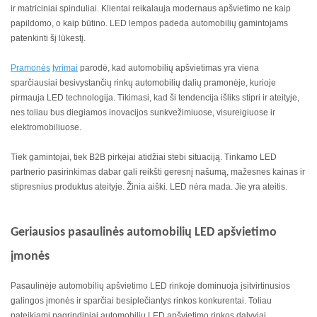
ir matriciniai spinduliai. Klientai reikalauja modernaus apšvietimo ne kaip
papildomo, o kaip būtino. LED lempos padeda automobilių gamintojams
patenkinti šį lūkestį.
Pramonės
tyrimai
parodė, kad automobilių apšvietimas yra viena
sparčiausiai besivystančių rinkų automobilių dalių pramonėje, kurioje
pirmauja LED technologija. Tikimasi, kad ši tendencija išliks stipri ir ateityje,
nes toliau bus diegiamos inovacijos sunkvežimiuose, visureigiuose ir
elektromobiliuose.
Tiek gamintojai, tiek B2B pirkėjai atidžiai stebi situaciją. Tinkamo LED
partnerio pasirinkimas dabar gali reikšti geresnį našumą, mažesnes kainas ir
stipresnius produktus ateityje. Žinia aiški. LED nėra mada. Jie yra ateitis.
Geriausios pasaulinės automobilių LED apšvietimo
įmonės
Pasaulinėje automobilių apšvietimo LED rinkoje dominuoja įsitvirtinusios
galingos įmonės ir sparčiai besiplečiantys rinkos konkurentai. Toliau
pateikiami pagrindiniai automobilių LED apšvietimo rinkos dalyviai.