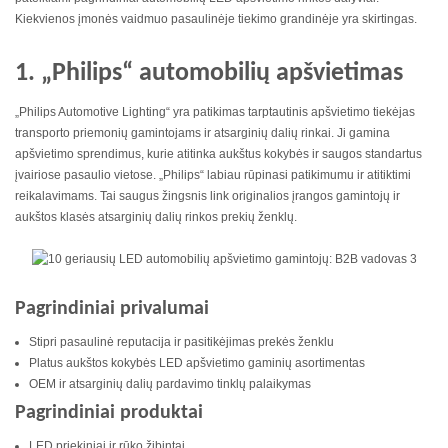
Kiekvienos įmonės vaidmuo pasaulinėje tiekimo grandinėje yra skirtingas.
1. „Philips“ automobilių apšvietimas
„Philips Automotive Lighting“ yra patikimas tarptautinis apšvietimo tiekėjas
transporto priemonių gamintojams ir atsarginių dalių rinkai. Ji gamina
apšvietimo sprendimus, kurie atitinka aukštus kokybės ir saugos standartus
įvairiose pasaulio vietose. „Philips“ labiau rūpinasi patikimumu ir atitiktimi
reikalavimams. Tai saugus žingsnis link originalios įrangos gamintojų ir
aukštos klasės atsarginių dalių rinkos prekių ženklų.
Pagrindiniai privalumai
Stipri pasaulinė reputacija ir pasitikėjimas prekės ženklu
Platus aukštos kokybės LED apšvietimo gaminių asortimentas
OEM ir atsarginių dalių pardavimo tinklų palaikymas
Pagrindiniai produktai
LED priekiniai ir rūko žibintai