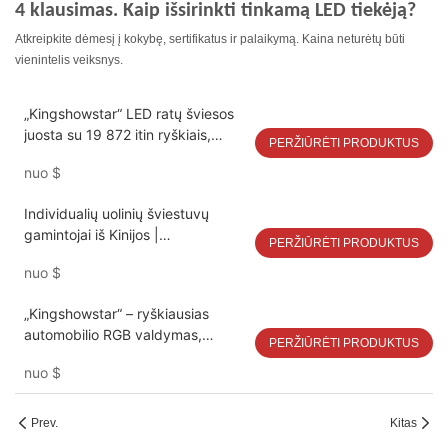
4 klausimas. Kaip išsirinkti tinkamą LED tiekėją?
Atkreipkite dėmesį į kokybę, sertifikatus ir palaikymą. Kaina neturėtų būti
vienintelis veiksnys.
„Kingshowstar“ LED ratų šviesos
juosta su 19 872 itin ryškiais,
PERŽIŪRĖTI PRODUKTUS
grynai baltais LED lustais
nuo
$
Individualių uolinių šviestuvų
gamintojai iš Kinijos |
PERŽIŪRĖTI PRODUKTUS
Kingshowstar
nuo
$
„Kingshowstar“ – ryškiausias
automobilio RGB valdymas,
PERŽIŪRĖTI PRODUKTUS
atsparus vandeniui, IP68, LED
nuo
$
ratlankio apšvietimas
Prev.
Kitas