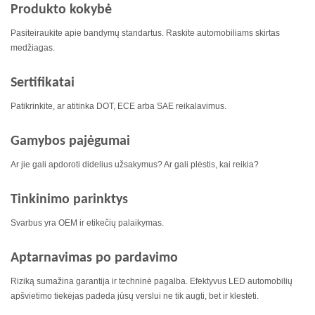
Produkto kokybė
Pasiteiraukite apie bandymų standartus. Raskite automobiliams skirtas
medžiagas.
Sertifikatai
Patikrinkite, ar atitinka DOT, ECE arba SAE reikalavimus.
Gamybos pajėgumai
Ar jie gali apdoroti didelius užsakymus? Ar gali plėstis, kai reikia?
Tinkinimo parinktys
Svarbus yra OEM ir etikečių palaikymas.
Aptarnavimas po pardavimo
Riziką sumažina garantija ir techninė pagalba. Efektyvus LED automobilių
apšvietimo tiekėjas padeda jūsų verslui ne tik augti, bet ir klestėti.