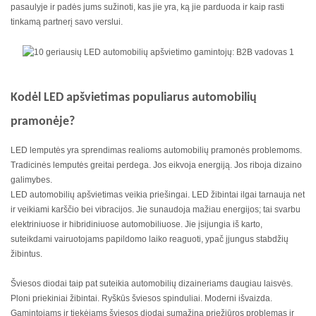
pasaulyje ir padės jums sužinoti, kas jie yra, ką jie parduoda ir kaip rasti
tinkamą partnerį savo verslui.
Kodėl LED apšvietimas populiarus automobilių
pramonėje?
LED lemputės yra sprendimas realioms automobilių pramonės problemoms.
Tradicinės lemputės greitai perdega. Jos eikvoja energiją. Jos riboja dizaino
galimybes.
LED automobilių apšvietimas veikia priešingai. LED žibintai ilgai tarnauja net
ir veikiami karščio bei vibracijos. Jie sunaudoja mažiau energijos; tai svarbu
elektriniuose ir hibridiniuose automobiliuose. Jie įsijungia iš karto,
suteikdami vairuotojams papildomo laiko reaguoti, ypač įjungus stabdžių
žibintus.
Šviesos diodai taip pat suteikia automobilių dizaineriams daugiau laisvės.
Ploni priekiniai žibintai. Ryškūs šviesos spinduliai. Moderni išvaizda.
Gamintojams ir tiekėjams šviesos diodai sumažina priežiūros problemas ir