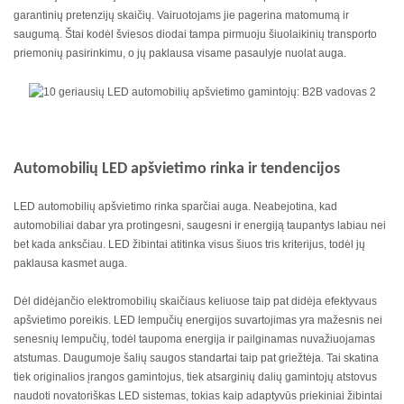
garantinių pretenzijų skaičių. Vairuotojams jie pagerina matomumą ir
saugumą. Štai kodėl šviesos diodai tampa pirmuoju šiuolaikinių transporto
priemonių pasirinkimu, o jų paklausa visame pasaulyje nuolat auga.
Automobilių LED apšvietimo rinka ir tendencijos
LED automobilių apšvietimo rinka sparčiai auga. Neabejotina, kad
automobiliai dabar yra protingesni, saugesni ir energiją taupantys labiau nei
bet kada anksčiau. LED žibintai atitinka visus šiuos tris kriterijus, todėl jų
paklausa kasmet auga.
Dėl didėjančio elektromobilių skaičiaus keliuose taip pat didėja efektyvaus
apšvietimo poreikis. LED lempučių energijos suvartojimas yra mažesnis nei
senesnių lempučių, todėl taupoma energija ir pailginamas nuvažiuojamas
atstumas. Daugumoje šalių saugos standartai taip pat griežtėja. Tai skatina
tiek originalios įrangos gamintojus, tiek atsarginių dalių gamintojų atstovus
naudoti novatoriškas LED sistemas, tokias kaip adaptyvūs priekiniai žibintai