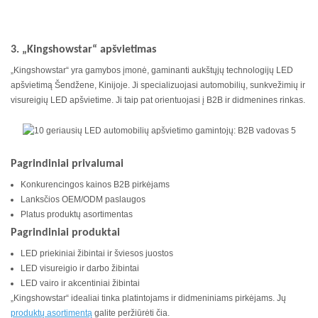
3. „Kingshowstar“ apšvietimas
„Kingshowstar“ yra gamybos įmonė, gaminanti aukštųjų technologijų LED
apšvietimą Šendžene, Kinijoje. Ji specializuojasi automobilių, sunkvežimių ir
visureigių LED apšvietime. Ji taip pat orientuojasi į B2B ir didmenines rinkas.
Pagrindiniai privalumai
Konkurencingos kainos B2B pirkėjams
Lanksčios OEM/ODM paslaugos
Platus produktų asortimentas
Pagrindiniai produktai
LED priekiniai žibintai ir šviesos juostos
LED visureigio ir darbo žibintai
LED vairo ir akcentiniai žibintai
„Kingshowstar“ idealiai tinka platintojams ir didmeniniams pirkėjams. Jų
produktų asortimentą
galite peržiūrėti čia.