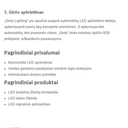
5. Ginto apšvietimas
„Ginto Lighting“ yra sparčiai auganti automobilių LED apšvietimo tiekėja,
aptarnaujanti įvairių tipų transporto priemones. Ji aptarnauja tiek
automobilių, tiek pramonės rinkas. „Ginto“ tinka vidutinio dydžio B2B
pirkėjams, ieškantiems pusiausvyros.
Pagrindiniai privalumai
Ekonomiški LED sprendimai
Greitas gamybos palaikymas vidutinio lygio pirkėjams
Individualaus dizaino parinktys
Pagrindiniai produktai
LED priekinių žibintų komplektai
LED darbo žibintai
LED signalinis apšvietimas