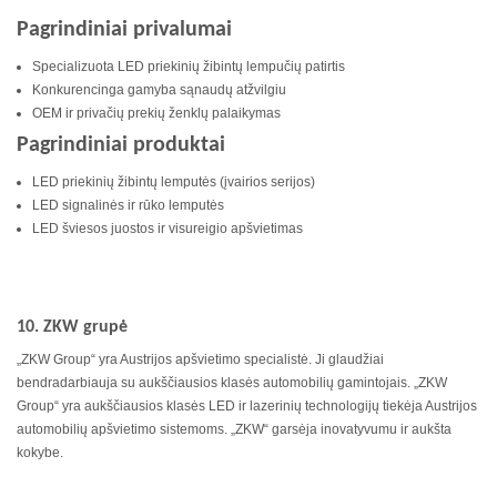
Pagrindiniai privalumai
Specializuota LED priekinių žibintų lempučių patirtis
Konkurencinga gamyba sąnaudų atžvilgiu
OEM ir privačių prekių ženklų palaikymas
Pagrindiniai produktai
LED priekinių žibintų lemputės (įvairios serijos)
LED signalinės ir rūko lemputės
LED šviesos juostos ir visureigio apšvietimas
10. ZKW grupė
„ZKW Group“ yra Austrijos apšvietimo specialistė. Ji glaudžiai
bendradarbiauja su aukščiausios klasės automobilių gamintojais. „ZKW
Group“ yra aukščiausios klasės LED ir lazerinių technologijų tiekėja Austrijos
automobilių apšvietimo sistemoms. „ZKW“ garsėja inovatyvumu ir aukšta
kokybe.