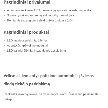
Pagrindiniai privalumai
Aukščiausios klasės LED ir išmaniųjų apšvietimo sistemų patirtis
Stiprūs ryšiai su prabangių automobilių gamintojais
Remiantis pažangiomis elektronikos žiniomis (LG)
Pagrindiniai produktai
LED matricos priekiniai žibintai
Adaptyvūs apšvietimo moduliai
LED galiniai žibintai ir pagalbinis apšvietimas
Veiksniai, lemiantys patikimo automobilių šviesos
diodų tiekėjo pasirinkimą
Renkantis tinkamą tiekėją, ne tik kaina yra svarbi. Štai ką turi patikrinti B2B
pirkėjai: