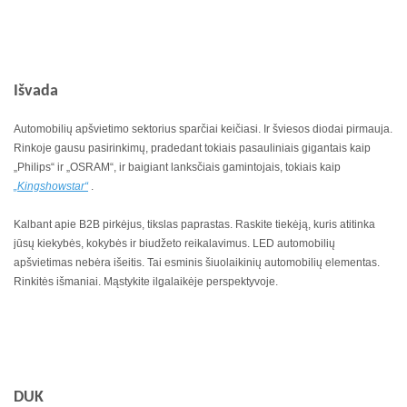
Išvada
Automobilių apšvietimo sektorius sparčiai keičiasi. Ir šviesos diodai pirmauja.
Rinkoje gausu pasirinkimų, pradedant tokiais pasauliniais gigantais kaip
„Philips“ ir „OSRAM“, ir baigiant lanksčiais gamintojais, tokiais kaip
„Kingshowstar“
.
Kalbant apie B2B pirkėjus, tikslas paprastas. Raskite tiekėją, kuris atitinka
jūsų kiekybės, kokybės ir biudžeto reikalavimus. LED automobilių
apšvietimas nebėra išeitis. Tai esminis šiuolaikinių automobilių elementas.
Rinkitės išmaniai. Mąstykite ilgalaikėje perspektyvoje.
DUK