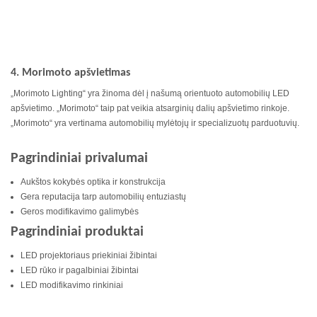
4. Morimoto apšvietimas
„Morimoto Lighting“ yra žinoma dėl į našumą orientuoto automobilių LED
apšvietimo. „Morimoto“ taip pat veikia atsarginių dalių apšvietimo rinkoje.
„Morimoto“ yra vertinama automobilių mylėtojų ir specializuotų parduotuvių.
Pagrindiniai privalumai
Aukštos kokybės optika ir konstrukcija
Gera reputacija tarp automobilių entuziastų
Geros modifikavimo galimybės
Pagrindiniai produktai
LED projektoriaus priekiniai žibintai
LED rūko ir pagalbiniai žibintai
LED modifikavimo rinkiniai