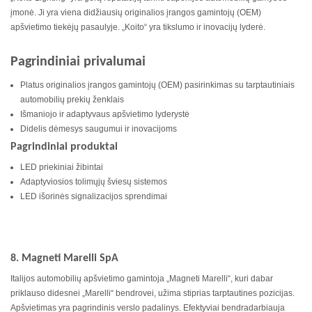
įmonė. Ji yra viena didžiausių originalios įrangos gamintojų (OEM)
apšvietimo tiekėjų pasaulyje. „Koito“ yra tikslumo ir inovacijų lyderė.
Pagrindiniai privalumai
Platus originalios įrangos gamintojų (OEM) pasirinkimas su tarptautiniais
automobilių prekių ženklais
Išmaniojo ir adaptyvaus apšvietimo lyderystė
Didelis dėmesys saugumui ir inovacijoms
Pagrindiniai produktai
LED priekiniai žibintai
Adaptyviosios tolimųjų šviesų sistemos
LED išorinės signalizacijos sprendimai
8. Magneti Marelli SpA
Italijos automobilių apšvietimo gamintoja „Magneti Marelli“, kuri dabar
priklauso didesnei „Marelli“ bendrovei, užima stiprias tarptautines pozicijas.
Apšvietimas yra pagrindinis verslo padalinys. Efektyviai bendradarbiauja