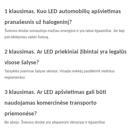
1 klausimas. Kuo LED automobilių apšvietimas
pranašesnis už halogeninį?
Šviesos diodai sunaudoja mažiau energijos ir yra labai ilgaamžiai. Jie taip
pat efektyviau valdo šviesą.
2 klausimas. Ar LED priekiniai žibintai yra legalūs
visose šalyse?
Taisyklės įvairiose šalyse skiriasi. Visada reikėtų pasitikrinti vietinius
reglamentus.
3 klausimas. Ar LED apšvietimas gali būti
naudojamas komercinėse transporto
priemonėse?
Be abejo. Šviesos diodai yra atsparesni vibracijai ir ilgaamžiai.