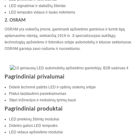
LED signaliniai ir stabdžių žibintai
LED lemputės vidaus ir lauko reikmėms
2. OSRAM
OSRAM yra vokiečių įmonė, gaminanti apšvietimo gaminius ir turinti ilgą
aptarnavimo istoriją, siekiančią 1919 m. Ji specializuojasi aukštųjų
technologijų apšvietimo ir fotonikos srityje automobilių ir kituose sektoriuose.
OSRAM garsėja savo našumu ir nuoseklumu.
Pagrindiniai privalumai
Didelė techninė patirtis LED ir optinių sistemų srityje
Platus tarptautinis pasiekiamumas
Stipri inžinerijos ir mokslinių tyrimų bazė
Pagrindiniai produktai
LED priekinių žibintų moduliai
Didelės galios LED lemputės
LED vidaus apšvietimo moduliai