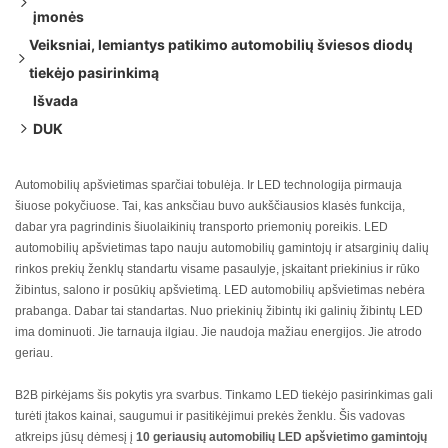
įmonės
Veiksniai, lemiantys patikimo automobilių šviesos diodų
1. „Philips“ automobilių apšvietimas
tiekėjo pasirinkimą
2. OSRAM
Pagrindiniai privalumai
Išvada
3. „Kingshowstar“ apšvietimas
Produkto kokybė
Pagrindiniai produktai
Pagrindiniai privalumai
DUK
4. Morimoto apšvietimas
Sertifikatai
Pagrindiniai produktai
Pagrindiniai privalumai
1 klausimas. Kuo LED automobilių apšvietimas pranašesnis
5. Ginto apšvietimas
Gamybos pajėgumai
Pagrindiniai produktai
Pagrindiniai privalumai
už halogeninį?
6. NIKEN
Tinkinimo parinktys
Pagrindiniai produktai
Pagrindiniai privalumai
Automobilių apšvietimas sparčiai tobulėja. Ir LED technologija pirmauja
šiuose pokyčiuose. Tai, kas anksčiau buvo aukščiausios klasės funkcija,
2 klausimas. Ar LED priekiniai žibintai yra legalūs visose
7. Koito Manufacturing Co., Ltd
Aptarnavimas po pardavimo
Pagrindiniai produktai
Pagrindiniai privalumai
dabar yra pagrindinis šiuolaikinių transporto priemonių poreikis. LED
šalyse?
8. Magneti Marelli SpA
Pagrindiniai produktai
Pagrindiniai privalumai
automobilių apšvietimas tapo nauju automobilių gamintojų ir atsarginių dalių
3 klausimas. Ar LED apšvietimas gali būti naudojamas
9. NAOEVO
Pagrindiniai produktai
Pagrindiniai privalumai
rinkos prekių ženklų standartu visame pasaulyje, įskaitant priekinius ir rūko
žibintus, salono ir posūkių apšvietimą. LED automobilių apšvietimas nebėra
komercinėse transporto priemonėse?
10. ZKW grupė
Pagrindiniai produktai
Pagrindiniai privalumai
prabanga. Dabar tai standartas. Nuo priekinių žibintų iki galinių žibintų LED
4 klausimas. Kaip išsirinkti tinkamą LED tiekėją?
Pagrindiniai produktai
Pagrindiniai privalumai
ima dominuoti. Jie tarnauja ilgiau. Jie naudoja mažiau energijos. Jie atrodo
Pagrindiniai produktai
geriau.
B2B pirkėjams šis pokytis yra svarbus. Tinkamo LED tiekėjo pasirinkimas gali
turėti įtakos kainai, saugumui ir pasitikėjimui prekės ženklu. Šis vadovas
atkreips jūsų dėmesį į
10 geriausių automobilių LED apšvietimo gamintojų