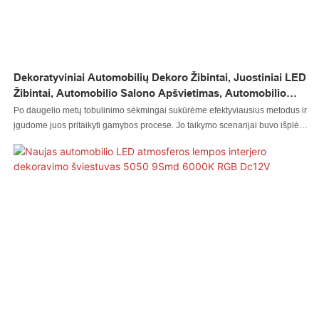
užsiprenumeruoti šį vaizdo įrašą! „Shenzhen KingshowStar Technology Co.,
Limited“ buvo įkurta Šendžene, o mūsų gamykla yra Šendžene, Kinijoje.
Esame aukštųjų technologijų gamintojas, specializuojantis LED apšvietimo
projektavime, kūrime ir gamyboje. Įskaitant LED rimbelius, LED Je
Dekoratyviniai Automobilių Dekoro Žibintai, Juostiniai LED
Žibintai, Automobilio Salono Apšvietimas, Automobilio
Atmosferos Žibintai
Po daugelio metų tobulinimo sėkmingai sukūrėme efektyviausius metodus ir
įgudome juos pritaikyti gamybos procese. Jo taikymo scenarijai buvo išplėsti
iki automatinių apšvietimo sistemų.