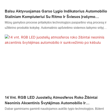
Balsu Aktyvuojamas Garso Lygio Indikatorius Automobilio
Staliniam Kompiuteriui Su Ritmo Ir Šviesos Įrašymo
Funkcija RGB
Mūsų gamybos procese pritaikytos technologijos paspartino visą procesą ir
užtikrino produkto kokybę. Automatinio apšvietimo sistemos taikymo srityje
labai naudingas balsu aktyvuojamas Rhythm Light Music Level RGB
indikatorius automobilio darbalaukiui.
14 Vnt. RGB LED Juostelių Atmosferos Roko Žibintai
Neoninis Akcentinis Švytėjimas Automobilio Ir
Sunkvežimio Po Kėbulu
Dabar gaminiams gaminti naudojamos aukšto lygio technologijos. Būtent