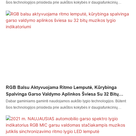
šios technologijos prisideda prie aukštos kokybės ir daugiafunkcinių
gaminių gamybos. Automobilių apšvietimo sistemos taikymo srityje(-ose)
dažnai matomas ir plačiai naudojamas 14 vnt. RGB LED juostelių
atmosferos roko žibintų neoninis akcentinis švytėjimas automobilio ir
sunkvežimio po kėbulu.
RGB Balsu Aktyvuojama Ritmo Lemputė, Kūrybinga
Spalvinga Garso Valdymo Aplinkos Šviesa Su 32 Bitų
Muzikos Lygio Indikatoriumi
Dabar gaminiams gaminti naudojamos aukšto lygio technologijos. Būtent
šios technologijos prisideda prie aukštos kokybės ir daugiafunkcinių
gaminių gamybos. Automatinio apšvietimo sistemos taikymo srityje(-se)
dažnai matomas ir plačiai naudojamas RGB balsu aktyvuojamas ritminis
apšvietimas, kūrybingas spalvingas garso valdymo aplinkos apšvietimas su
32 bitų muzikos lygio indikatoriumi.