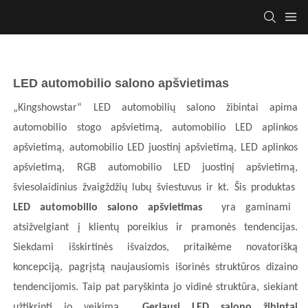
LED automobilio salono apšvietimas
„Kingshowstar“ LED automobilių salono žibintai apima
automobilio stogo apšvietimą, automobilio LED aplinkos
apšvietimą, automobilio LED juostinį apšvietimą, LED aplinkos
apšvietimą, RGB automobilio LED juostinį apšvietimą,
šviesolaidinius žvaigždžių lubų šviestuvus ir kt. Šis produktas
LED automobilio salono apšvietimas
yra gaminami
atsižvelgiant į klientų poreikius ir pramonės tendencijas.
Siekdami išskirtinės išvaizdos, pritaikėme novatorišką
koncepciją, pagrįstą naujausiomis išorinės struktūros dizaino
tendencijomis. Taip pat paryškinta jo vidinė struktūra, siekiant
užtikrinti jo veikimą
Geriausi LED salono žibintai