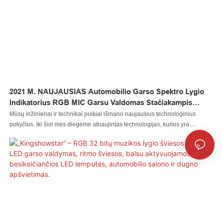
2021 M. NAUJAUSIAS Automobilio Garso Spektro Lygio
Indikatorius RGB MIC Garsu Valdomas Stačiakampis
Muzikos Jutiklis Sinchronizavimo Ritmo Lygio LED
Mūsų inžinieriai ir technikai puikiai išmano naujausius technologinius
Lemputė
pokyčius. Iki šiol mes diegėme atnaujintas technologijas, kurios yra
populiarios automatinio apšvietimo sistemos taikymo srityje (-yse).