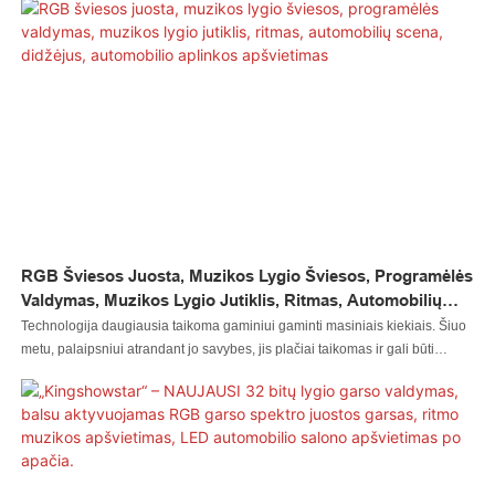
šviesa automobilio durelių logotipo šviesa gali atlikti didžiausią poveikį
automobilių apšvietimo sistemų srityje(-se).
RGB Šviesos Juosta, Muzikos Lygio Šviesos, Programėlės
Valdymas, Muzikos Lygio Jutiklis, Ritmas, Automobilių
Scena, Didžėjus, Automobilio Aplinkos Apšvietimas
Technologija daugiausia taikoma gaminiui gaminti masiniais kiekiais. Šiuo
metu, palaipsniui atrandant jo savybes, jis plačiai taikomas ir gali būti
naudojamas automobilių apšvietimo sistemų ir kt. srityje.