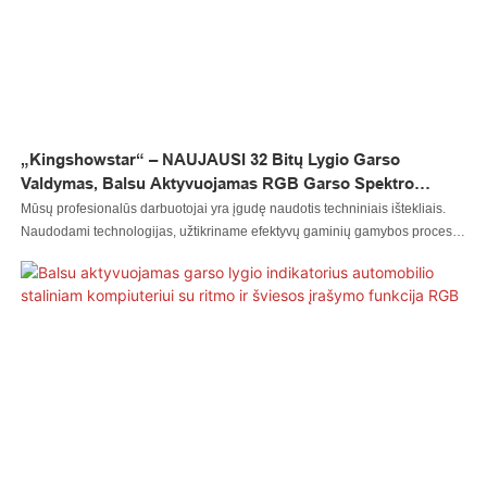
„Kingshowstar“ – NAUJAUSI 32 Bitų Lygio Garso
Valdymas, Balsu Aktyvuojamas RGB Garso Spektro
Juostos Garsas, Ritmo Muzikos Apšvietimas, LED
Mūsų profesionalūs darbuotojai yra įgudę naudotis techniniais ištekliais.
Automobilio Salono Apšvietimas Po Apačia.
Naudodami technologijas, užtikriname efektyvų gaminių gamybos procesą.
Automatinio apšvietimo sistemos taikymo srityje(-se) NAUJAUSIAS 32 bitų
lygio garso valdymas, balso aktyvuojamas RGB garso spektro juostos
pikapas, ritmo muzikos šviesa gali atlikti didžiausią savo efektą.