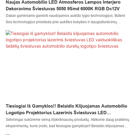
Naujas Automobilio LED Atmosferos Lempos Interjero
Dekoravimo Šviestuvas 5050 9Smd 6000K RGB Dc12V
Dabar gaminiams gaminti naudojamos aukšto lygio technologijos. Būtent
šios technologijos prisideda prie aukštos kokybės ir daugiafunkcinių
gaminių gamybos. Automobilių apšvietimo sistemos taikymo srityje (-ose)
dažnai matomas ir plačiai naudojamas naujas automobilio LED atmosferos
lempos interjero dekoravimo apšvietimas 5050 9Smd 6000K Rgb Dc12V.
Tiesiogiai Iš Gamyklos!! Belaidis Klijuojamas Automobilio
Logotipo Projektorius Lazerinis Šviestuvas LED
Vaiduokliškas Šešėlių Šviestuvas Automobilio Durelių
Sėkmingai sukūrėme vieną išskirtiniausių produktų. Atlikome daug praktinių
Logotipo Šviestuvas
eksperimentų, kurie įrodo, kad tiesiogiai gamykloje!! Belaidis klijuojamas
automobilio logotipo projektorius lazerinė šviesa LED vaiduokliškas šešėlių