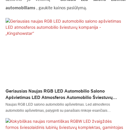
automobiliams
, gaukite kainos pasiūlymą.
Geriausias Naujas RGB LED Automobilio Salono
Apšvietimas LED Atmosferos Automobilio Šviestuvų
Kompanija - „Kingshowstar“
Naujas RGB LED salono automobilio apšvietimas. Led atmosferos
automobilio apšvietimas, palyginti su panašiais rinkoje esančiais
produktais, turi neprilygstamų išskirtinių pranašumų, susijusių su našumu,
kokybe, išvaizda ir kt., ir turi gerą reputaciją rinkoje. „Kingshowstar“
apibendrina ankstesnių produktų trūkumus ir nuolat juos tobulina. Naujo