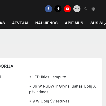
MAS
ATVEJAI
NAUJIENOS
APIE MUS
SUSISIE
ORIJA
i
• LED Ilties Lemputė
• 36 W RGBW Ir Grynai Baltas Uolų A
Pšvietimas
• 9 W Uolų Šviestuvas