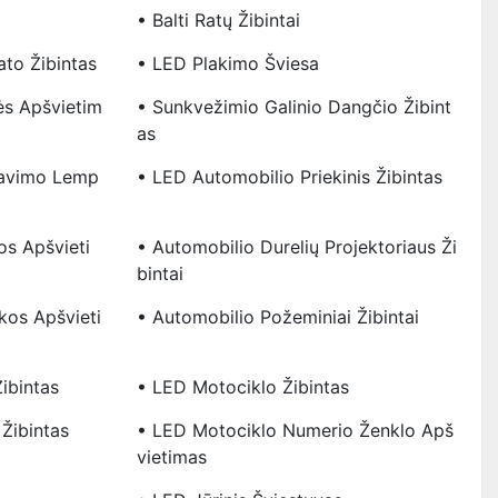
• Balti Ratų Žibintai
to Žibintas
• LED Plakimo Šviesa
ės Apšvietim
• Sunkvežimio Galinio Dangčio Žibint
As
ravimo Lemp
• LED Automobilio Priekinis Žibintas
os Apšvieti
• Automobilio Durelių Projektoriaus Ži
Bintai
kos Apšvieti
• Automobilio Požeminiai Žibintai
ibintas
• LED Motociklo Žibintas
 Žibintas
• LED Motociklo Numerio Ženklo Apš
Vietimas