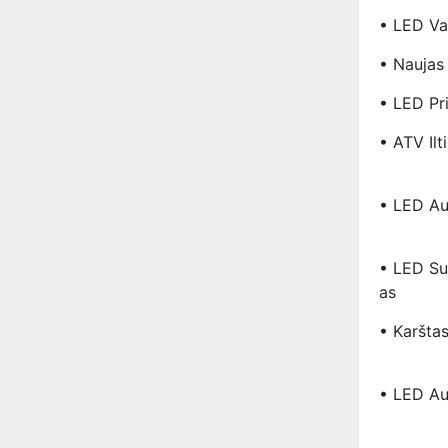
• LED Val
• Naujas
• LED Pr
• ATV Il
• LED Au
• LED Su
As
• Karšta
• LED Aut