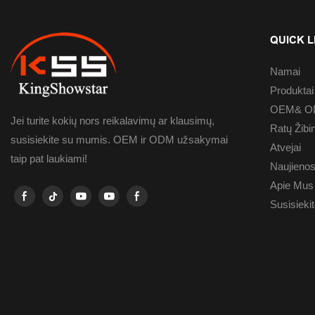
QUICK L
Namai
Produktai
OEM& OD
Jei turite kokių nors reikalavimų ar klausimų,
Ratų Žibi
susisiekite su mumis. OEM ir ODM užsakymai
Atvejai
taip pat laukiami!
Naujieno
Apie Mus
Susisieki