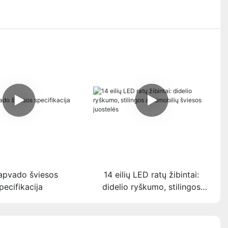
apvado šviesos
14 eilių LED ratų žibintai:
pecifikacija
didelio ryškumo, stilingos
automobilių šviesos juostelės