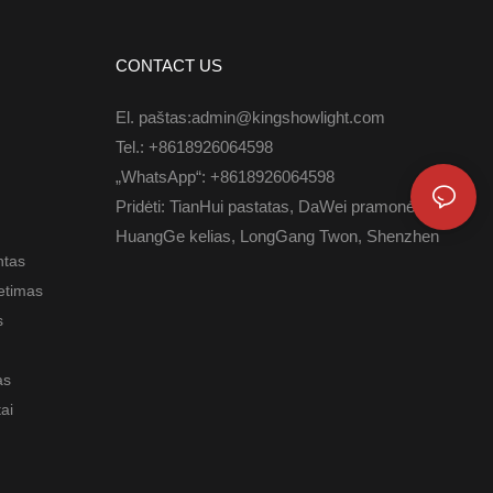
CONTACT US
El. paštas:admin@kingshowlight.com
Tel.: +8618926064598
„WhatsApp“: +8618926064598
Pridėti: TianHui pastatas, DaWei pramonės zona,
HuangGe kelias, LongGang Twon, Shenzhen
ntas
etimas
s
as
tai