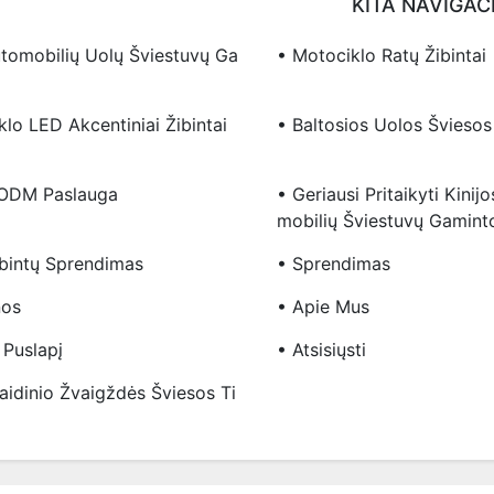
KITA NAVIGAC
tomobilių Uolų Šviestuvų Ga
• Motociklo Ratų Žibintai
lo LED Akcentiniai Žibintai
• Baltosios Uolos Šviesos
ODM Paslauga
• Geriausi Pritaikyti Kini
Mobilių Šviestuvų Gaminto
ibintų Sprendimas
• Sprendimas
nos
• Apie Mus
i Puslapį
• Atsisiųsti
aidinio Žvaigždės Šviesos Ti