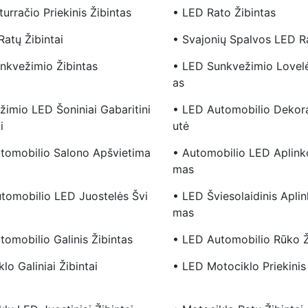
urračio Priekinis Žibintas
• LED Rato Žibintas
atų Žibintai
• Svajonių Spalvos LED Ra
nkvežimio Žibintas
• LED Sunkvežimio Lovel
As
žimio LED Šoniniai Gabaritini
• LED Automobilio Deko
i
Utė
tomobilio Salono Apšvietima
• Automobilio LED Aplink
Mas
tomobilio LED Juostelės Švi
• LED Šviesolaidinis Aplin
Mas
omobilio Galinis Žibintas
• LED Automobilio Rūko Ž
lo Galiniai Žibintai
• LED Motociklo Priekinis