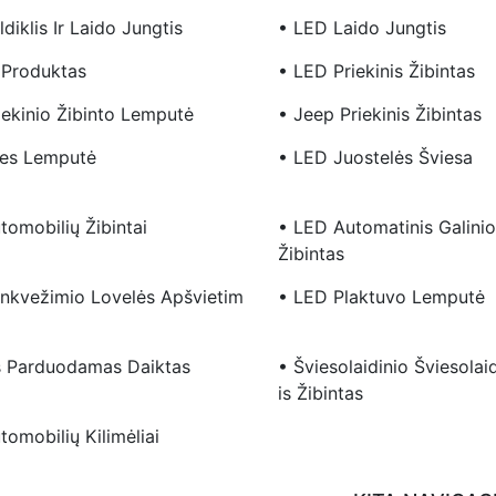
diklis Ir Laido Jungtis
• LED Laido Jungtis
 Produktas
• LED Priekinis Žibintas
iekinio Žibinto Lemputė
• Jeep Priekinis Žibintas
ties Lemputė
• LED Juostelės Šviesa
tomobilių Žibintai
• LED Automatinis Galini
Žibintas
nkvežimio Lovelės Apšvietim
• LED Plaktuvo Lemputė
s Parduodamas Daiktas
• Šviesolaidinio Šviesolai
Is Žibintas
omobilių Kilimėliai