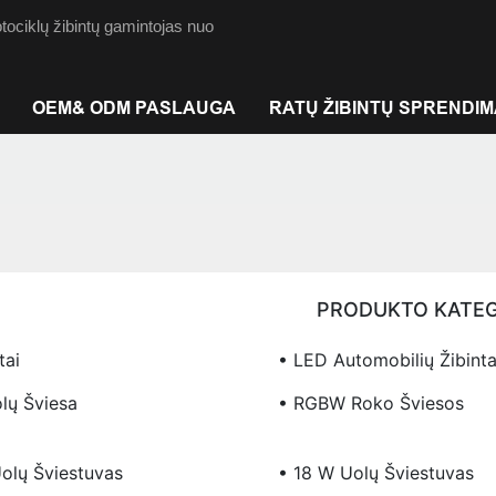
ociklų žibintų gamintojas nuo
OEM& ODM PASLAUGA
RATŲ ŽIBINTŲ SPRENDI
PRODUKTO KATEG
tai
• LED Automobilių Žibinta
lų Šviesa
• RGBW Roko Šviesos
olų Šviestuvas
• 18 W Uolų Šviestuvas