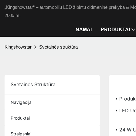
„Kingshowstar“ – automobilių LED žibintų didmeninė prekyba & Mot
2009 m.
NAMAI
PRODUKTAI
Kingshowstar
Svetainės struktūra
Svetainės Struktūra
• Produk
Navigacija
• LED Uo
Produktai
• 24 W U
Straipsniai