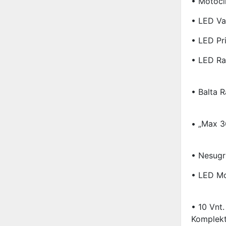
• Motocik
• LED Val
• LED Pri
• LED Ra
• Balta 
• „Max 3
• Nesugr
• LED Mot
• 10 Vnt
Komplek