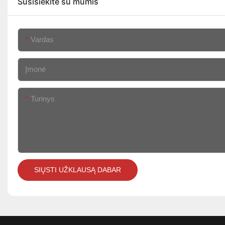
Susisiekite su mumis
Vardas
Įmonė
Turinys
SIŲSTI UŽKLAUSĄ DABAR