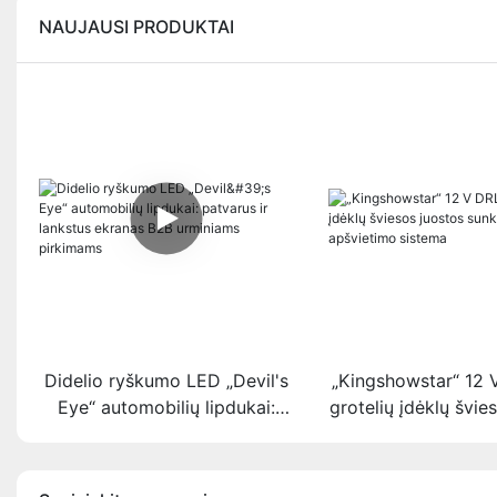
NAUJAUSI PRODUKTAI
Didelio ryškumo LED „Devil's
„Kingshowstar“ 12
Eye“ automobilių lipdukai:
grotelių įdėklų švie
patvarus ir lankstus ekranas
sunkvežimio apš
B2B urminiams pirkimams
sistema