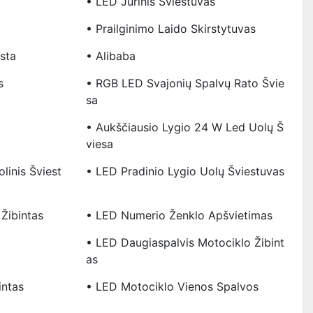
• LED Jūrinis Šviestuvas
• Prailginimo Laido Skirstytuvas
sta
• Alibaba
s
• RGB LED Svajonių Spalvų Rato Švie
Sa
• Aukščiausio Lygio 24 W Led Uolų Š
Viesa
linis Šviest
• LED Pradinio Lygio Uolų Šviestuvas
Žibintas
• LED Numerio Ženklo Apšvietimas
• LED Daugiaspalvis Motociklo Žibint
As
intas
• LED Motociklo Vienos Spalvos