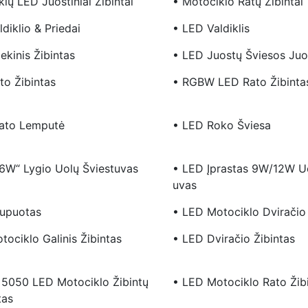
lų LED Juostiniai Žibintai
• Motociklo Ratų Žibintai
diklio & Priedai
• LED Valdiklis
ekinis Žibintas
• LED Juostų Šviesos Juo
to Žibintas
• RGBW LED Rato Žibinta
Rato Lemputė
• LED Roko Šviesa
6W“ Lygio Uolų Šviestuvas
• LED Įprastas 9W/12W Uo
Uvas
upuotas
• LED Motociklo Dviračio 
ociklo Galinis Žibintas
• LED Dviračio Žibintas
. 5050 LED Motociklo Žibintų
• LED Motociklo Rato Žib
tas