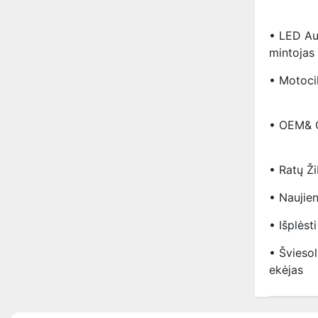
• LED Au
Mintojas
• Motocik
• OEM& 
• Ratų Ž
• Naujie
• Išplėst
• Šviesol
Ekėjas