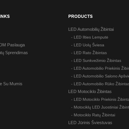
INKS
PRODUCTS
LED Automobilių Žibintai
- LED Ilties Lemputė
M Paslauga
- LED Uolų Šviesa
ntų Sprendimas
- LED Rato Žibintas
- LED Sunkvežimio Žibintas
s
- LED Automobilio Priekinis Žibi
- LED Automobilio Salono Apšvi
te Su Mumis
- LED Automobilio Rūko Žibinta
LED Motociklo Žibintas
- LED Motociklo Priekinis Žibint
- Motociklų LED Juostiniai Žibin
- Motociklo Ratų Žibintai
LED Jūrinis Šviestuvas