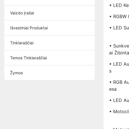
• LED Ket
Vaizdo Įrašai
• RGBW R
• LED Su
Išvestiniai Produktai
Tinklaraščiai
• Sunkve
Ai Žibinta
Temos Tinklaraščiai
• LED Au
S
Žymos
• RGB Au
Esa
• LED Aut
• Motocik