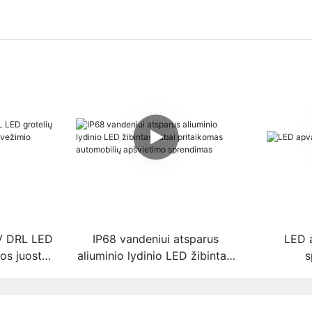
 V DRL LED
IP68 vandeniui atsparus
LED 
sos juostos
aliuminio lydinio LED žibintas:
s
vietimo
labai pritaikomas automobilių
apšvietimo sprendimas