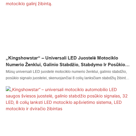
„Kingshowstar“ – Universali LED Juostelė Motociklo
Numerio Ženklui, Galinio Stabdžio, Stabdymo Ir Posūkio
Signalo Žibintams, Skenuojanti 8 Colių Lanksčią Stabdžių
Mūsų universali LED juostelė motociklo numerio ženklui, galinio stabdžio,
Lemputę, LED Motociklo Galinį Žibintą.
posūkio signalo juostelei, skenuojančiai 8 colių lanksčiam stabdžių žibintui,
yra puikus visų naudojamų žaliavų nepriekaištingo našumo derinio
rezultatas. Dėl to LED automobilio žibintas, LED uolos žibintas, LED
plaktukas, LED rato žibintas, LED priekinis žibintas, LED motociklo žibintas,
LED valties žibintas, LED laido jungtis, LED valdiklis turi daug puikių
funkcijų. Be to, jis sukurtas moksliškai ir pagrįstai. Jo vidinę struktūrą ir
išorinę išvaizdą kruopščiai sukūrė mūsų profesionalūs dizaineriai ir
technikai. Klientų poreikiai ir skoniai gali būti gerai patenkinti