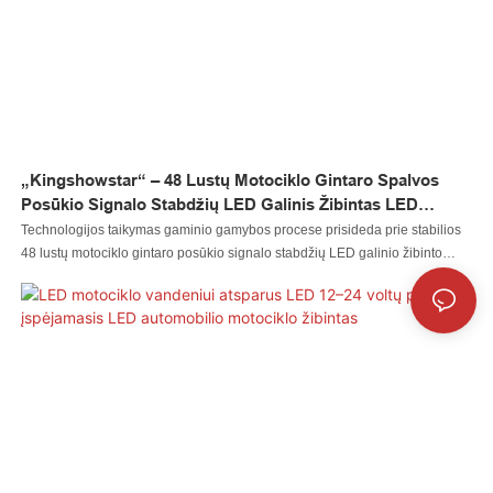
jungtis, „Led“ valdiklis neabejotinai pirmauja pramonės tendencijose.
„Kingshowstar“ – 48 Lustų Motociklo Gintaro Spalvos
Posūkio Signalo Stabdžių LED Galinis Žibintas LED
Motociklo Dviračio Žibintas
Technologijos taikymas gaminio gamybos procese prisideda prie stabilios
48 lustų motociklo gintaro posūkio signalo stabdžių LED galinio žibinto
kokybės garantijos. Siekdami padidinti gaminio vertę, mūsų tyrimų ir plėtros
inžinieriai nuolat tobulina ir tobulina gaminį, kad išplėstų jo taikymo sritis.
Šiuo metu tai galima plačiai pamatyti motociklų apšvietimo sistemos srityje (-
se).