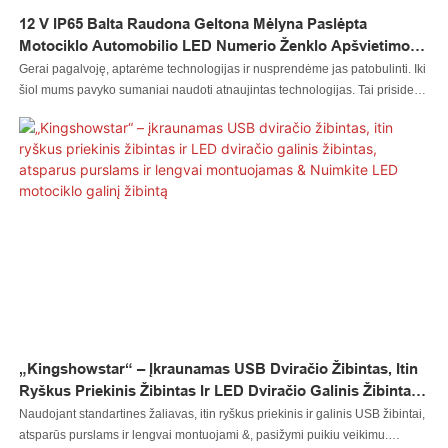
12 V IP65 Balta Raudona Geltona Mėlyna Paslėpta
Motociklo Automobilio LED Numerio Ženklo Apšvietimo
Juosta 12 V Automobilio Automatinis Įspėjamasis
Gerai pagalvoję, aptarėme technologijas ir nusprendėme jas patobulinti. Iki
Mirksėjimo Žibintas
šiol mums pavyko sumaniai naudoti atnaujintas technologijas. Tai prisideda
prie geresnio darbo efektyvumo ir garantuoja 12 V IP65 baltos raudonos
geltonos mėlynos paslėptos motociklo automobilio LED numerio ženklo
apšvietimo juostos 12 V automobilio automatinio įspėjamojo mirksėjimo
šviesos kokybę. Jo vertę galima rasti įvairiose taikymo srityse, tokiose kaip
automatinio apšvietimo sistema.
„Kingshowstar“ – Įkraunamas USB Dviračio Žibintas, Itin
Ryškus Priekinis Žibintas Ir LED Dviračio Galinis Žibintas,
Atsparus Purslams Ir Lengvai Montuojamas & Nuimkite
Naudojant standartines žaliavas, itin ryškus priekinis ir galinis USB žibintai,
LED Motociklo Galinį Žibintą
atsparūs purslams ir lengvai montuojami &, pasižymi puikiu veikimu.