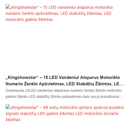
Apdorota importuojamomis technologijomis, „Led“ automobilio šviesa, „Led“
uolos šviesa, „Led“ plaktukas, „Led“ rato šviesa, „Led“ priekinis žibintas,
„Led“ motociklo šviesa, „Led“ valties šviesa, „Led“ laido jungtis, „Led“
valdiklis yra 100 % kokybės garantuotas ir puikus stabilumas. Jis turi tiek
daug privalumų. Klientai iš to gaus daug naudos
„Kingshowstar“ – 15 LED Vandeniui Atsparus Motociklo
Numerio Ženklo Apšvietimas, LED Stabdžių Žibintas, LED
Motociklo Galinis Žibintas
Svarbiausia 15LED vandeniui atsparaus numerio ženklo žibinto motociklo
galinio žibinto LED stabdžių žibinto patrauklumo dalis yra jo pranašumai.
Pagamintas iš aukštos kokybės žaliavų, produktas pasižymi daugybe puikių
savybių. Be to, jis turi unikalią išvaizdą, kuri sukurta atsižvelgiant į
naujausias mūsų kūrybingų dizainerių tendencijas. Šis „Led“ automobilio
žibintas, „Led“ uolos žibintas, „Led“ plaktukas, „Led“ rato žibintas, „Led“
priekinis žibintas, „Led“ motociklo žibintas, „Led“ valties žibintas, „Led“ laido