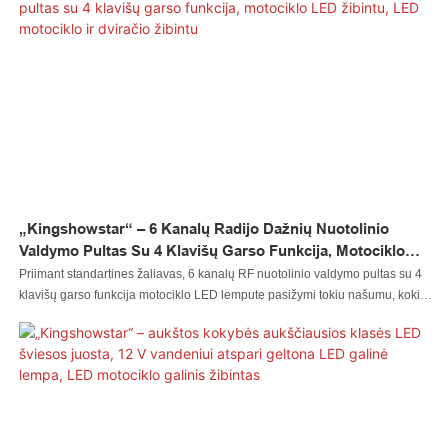
Produktas yra gerai žinomas motociklų apšvietimo sistemų srityje.
„Kingshowstar“ – 6 Kanalų Radijo Dažnių Nuotolinio
Valdymo Pultas Su 4 Klavišų Garso Funkcija, Motociklo
LED Žibintu, LED Motociklo Ir Dviračio Žibintu
Priimant standartines žaliavas, 6 kanalų RF nuotolinio valdymo pultas su 4
klavišų garso funkcija motociklo LED lempute pasižymi tokiu našumu, kokio
ir tikimės. Apdorota importuojamomis technologijomis, „Led“ automobilio
šviesa, „Led“ uolos šviesa, „Led“ plaktukas, „Led“ rato šviesa, „Led“ priekinis
žibintas, „Led“ motociklo šviesa, „Led“ valties šviesa, „Led“ laido jungtis,
„Led“ valdiklis yra 100 % kokybės garantuotas ir puikus stabilumas. Jis turi
tiek daug privalumų. Klientai iš to gaus daug naudos