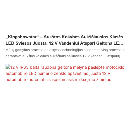
„Kingshowstar“ – Aukštos Kokybės Aukščiausios Klasės
LED Šviesos Juosta, 12 V Vandeniui Atspari Geltona LED
Galinė Lempa, LED Motociklo Galinis Žibintas
Mūsų gamybos procese pritaikytos technologijos paspartino visą procesą ir
garantavo aukštos kokybės aukščiausios klasės 12 V vandeniui atsparių
geltonų LED galinių žibintų kokybę. Šis produktas yra labai naudingas
automobilių apšvietimo sistemos taikymo srityje (-ose).