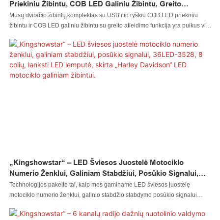
Priekiniu Žibintu, COB LED Galiniu Žibintu, Greito
Atleidimo Funkcija
Mūsų dviračio žibintų komplektas su USB itin ryškiu COB LED priekiniu
žibintu ir COB LED galiniu žibintu su greito atleidimo funkcija yra puikus visų
panaudotų žaliavų tobulo našumo derinio rezultatas. Dėl to LED
automobilio žibintas, LED uolos žibintas, LED plaktukas, LED rato žibintas,
LED priekinis žibintas, LED motociklo žibintas, LED valties žibintas, LED
laido jungtis, LED valdiklis turi daug puikių funkcijų. Be to, jis sukurtas
moksliškai ir pagrįstai. Jo vidinę struktūrą ir išorinę išvaizdą kruopščiai
sukūrė mūsų profesionalūs dizaineriai ir technikai. Klientų poreikiai ir
skoniai gali būti gerai patenkinti
„Kingshowstar“ – LED Šviesos Juostelė Motociklo
Numerio Ženklui, Galiniam Stabdžiui, Posūkio Signalui,
36LED-3528, 8 Colių, Lanksti LED Lemputė, Skirta „Harley
Technologijos pakeitė tai, kaip mes gaminame LED šviesos juostelę
Davidson“ LED Motociklo Galiniam Žibintui.
motociklo numerio ženklui, galinio stabdžio stabdymo posūkio signalui
36LED-3528 8" lanksčią LED lemputę, skirtą Harley Davidson darbo vietoje.
Tai labai pagerina mūsų darbo efektyvumą ir taupo gamybos sąnaudas.