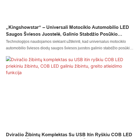
„Kingshowstar“ – Universali Motociklo Automobilio LED
Saugos Šviesos Juostelė, Galinio Stabdžio Posūkio
Signalas, 32 LED, 8 Colių Lanksti LED Motociklo
Technologijos naudojamos siekiant užtikrinti, kad universalus motociklo
Apšvietimo Sistema, LED Motociklo Ir Dviračio Žibintas
automobilio šviesos diodų saugos šviesos juostos galinio stabdžio posūkio
signalas 32led 8" lankstus LED motociklo apšvietimo sistemos veikimas ir
kokybė būtų garantuoti. Produktas naudojamas daugelyje skirtingų
scenarijų, tokių kaip motociklo apšvietimo sistema.
Dviračio Žibintų Komplektas Su USB Itin Ryškiu COB LED