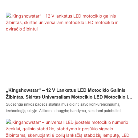
„Kingshowstar“ – 12 V Lankstus LED Motociklo Galinis
Žibintas, Skirtas Universaliam Motociklo LED Motociklo Ir
Dviračio Žibintui
Sudėtinga rinkos padėtis skatina mus didinti savo konkurencingumą
technologijų srityje. Atlikome daugybę bandymų, siekdami patobulinti
technologijas, kurios taupo gamybos procesą. Šiuo metu produktas puikiai
tinka motociklų apšvietimo sistemų taikymo sričiai(-ims).