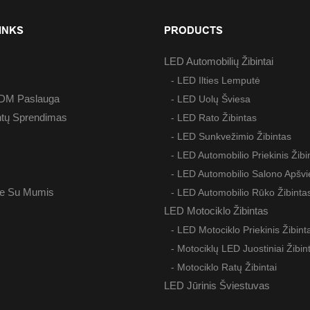
kontrolės darbuotojai teikdami
ybei, prieš pristatydami patikrina
INKS
PRODUCTS
į po vieną. Turi būti atlikti
. Užtikriname gerą dizainą ir
LED Automobilių Žibintai
okybę. Mūsų siekiai: 1) Aukšta
- LED Ilties Lemputė
eitas pristatymas; 3) Mažiausia
M Paslauga
- LED Uolų Šviesa
lė apyvarta; 5) Didelis
ntų Sprendimas
- LED Rato Žibintas
 SEKITE MANE: Apsilankykite
- LED Sunkvežimio Žibintas
je:
s
- LED Automobilio Priekinis Žibi
ingshowlight.com Twitter:
- LED Automobilio Salono Apšvi
r.com/shazigl Facebook:
te Su Mumis
- LED Automobilio Rūko Žibinta
facebook.com/101393535507934
LED Motociklo Žibintas
- LED Motociklo Priekinis Žibint
youtube.com/channel/UCt4nhG1K
- Motociklų LED Juostiniai Žibin
2VVQ LinkedIn:
- Motociklo Ratų Žibintai
inkedin.com/in/cici-wu-5b661a78/
LED Jūrinis Šviestuvas
://vimeo.com/user151397697