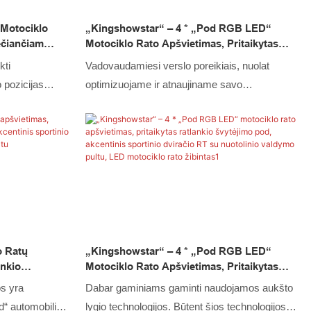
 Motociklo
„Kingshowstar“ – 4 * „Pod RGB LED“
iečiančiam
Motociklo Rato Apšvietimas, Pritaikytas
čio Žibintui
Ratlankio Švytėjimo Pod, Akcentinis
kti
Vadovaudamiesi verslo poreikiais, nuolat
mobiliui. LED
Sportinio Dviračio RT Su Nuotolinio
o pozicijas
optimizuojame ir atnaujiname savo
Valdymo Pultu, LED Motociklo Rato Žibintas
nologiją, kad
technologijas, įskaitant. Šios technologijos
klo rato
prisideda prie mūsų didelio efektyvumo
keturračiams,
gamybos proceso. Motociklų apšvietimo
ad jie veiktų
sistemos taikymo srityje(-se) 4 * „Pod RGB
arodys, kai bus
LED“ motociklo ratų apšvietimas su individualiu
intų srityje (-
ratlankio švytėjimo pod akcentu sportiniam
dviračiui RT su nuotolinio valdymo pultu yra
labai naudingas.
o Ratų
„Kingshowstar“ – 4 * „Pod RGB LED“
ankio
Motociklo Rato Apšvietimas, Pritaikytas
ortinio
Ratlankio Švytėjimo Pod, Akcentinis
s yra
Dabar gaminiams gaminti naudojamos aukšto
ldymo Pultu
Sportinio Dviračio RT Su Nuotolinio
ed“ automobilio
lygio technologijos. Būtent šios technologijos