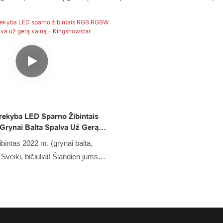
aisyklių ir gamybos standartų
šviesą, „Led“ uolos šviesą, „Led
vnt. milijono spalvų LED motociklo
„Led“ rato šviesą, „Led“ priekini
šties akcentinių šviesų rinkinys
„Led“ motociklo šviesą, „Led“ va
kurių neturi įprasti panašūs
„Led“ laido jungtį, „Led“ valdikli
ėdamas šiuos pranašumus, jis
kokybę ir puikų našumą. Be to, 
 rinkoje.
sukurta taip, kad būtų galima v
motociklų apšvietimo sistemų 
tendencijoms.
rekyba LED Sparno Žibintais
ynai Balta Spalva Už Gerą
showstar
bintas 2022 m. (grynai balta,
veiki, bičiuliai! Šiandien jums
e sparno žibintus 2022 metais.
iau ir sužinokite apie sparno
 m. Nepamirškite paspausti
žsiprenumeruoti šį vaizdo įrašą!