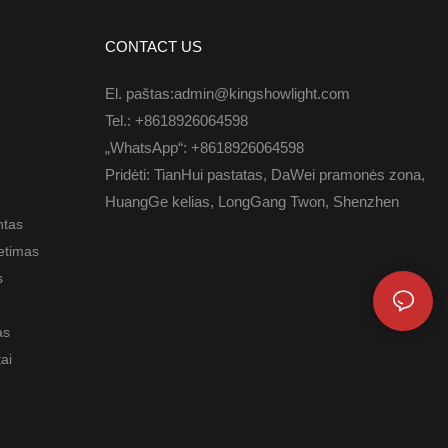
CONTACT US
El. paštas:admin@kingshowlight.com
Tel.: +8618926064598
„WhatsApp“: +8618926064598
Pridėti: TianHui pastatas, DaWei pramonės zona,
HuangGe kelias, LongGang Twon, Shenzhen
ntas
etimas
s
as
tai