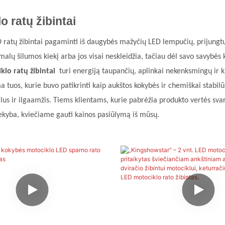
o ratų žibintai
ratų žibintai pagaminti iš daugybės mažyčių LED lempučių, prijungtų pr
malų šilumos kiekį arba jos visai neskleidžia, tačiau dėl savo savybės 
lo ratų žibintai
turi energiją taupančių, aplinkai nekenksmingų ir kit
a tuos, kurie buvo patikrinti kaip aukštos kokybės ir chemiškai stabilū
ilus ir ilgaamžis. Tiems klientams, kurie pabrėžia produkto vertės sva
kyba, kviečiame gauti kainos pasiūlymą iš mūsų.