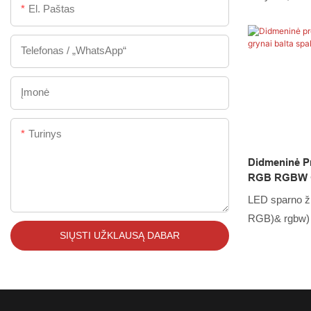
El. Paštas
tarptautinių t
laikymąsi. 4 
Telefonas / „WhatsApp“
ašies rato ank
turi savybių, 
gaminiai. Tur
Įmonė
tikrai išsiskirs
Turinys
Didmeninė P
RGB RGBW Gr
Kainą - King
LED sparno ži
RGB)& rgbw) S
SIŲSTI UŽKLAUSĄ DABAR
parodysiu api
Žiūrėkite daug
žibintus 2022
„Patinka“ ir u