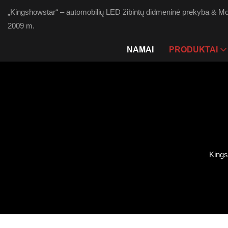
„Kingshowstar“ – automobilių LED žibintų didmeninė prekyba & Mot
2009 m.
NAMAI
PRODUKTAI
King