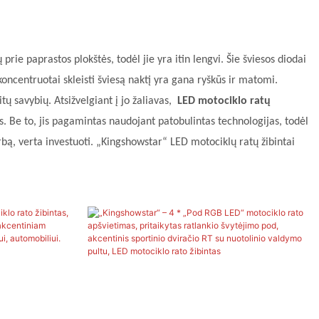
ie paprastos plokštės, todėl jie yra itin lengvi. Šie šviesos diodai
koncentruotai skleisti šviesą naktį yra gana ryškūs ir matomi.
ų savybių. Atsižvelgiant į jo žaliavas,
LED motociklo ratų
s. Be to, jis pagamintas naudojant patobulintas technologijas, todėl
rbą, verta investuoti. „Kingshowstar“ LED motociklų ratų žibintai