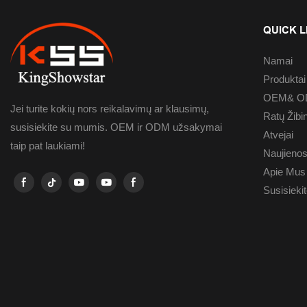
Mūsų kokybės 
pirmenybę kok
QUICK L
kiekvieną gamin
tinkami testai
Namai
aukščiausią k
Produktai
kokybė; 2) Gr
OEM& OD
Jei turite kokių nors reikalavimų ar klausimų,
kaina; 4) Dide
Ratų Žibi
susisiekite su mumis. OEM ir ODM užsakymai
efektyvumas;
Atvejai
taip pat laukiami!
mano svetainė
Naujieno
https://www.k
Apie Mus
https://twitte
Susisieki
https://www.
Youtube:
https://www.
YNdsgMY76it
https://www.l
Vimeo: https