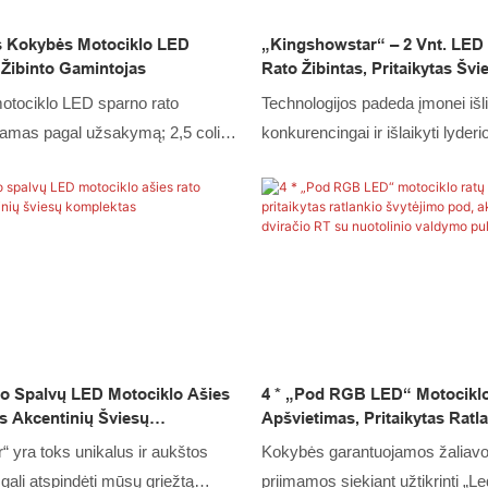
s Kokybės Motociklo LED
„Kingshowstar“ – 2 Vnt. LED
Žibinto Gamintojas
Rato Žibintas, Pritaikytas Šv
Ankštiniam Akcentiniam Dvira
otociklo LED sparno rato
Technologijos padeda įmonei išli
Motociklui, Keturračiui, Auto
imamas pagal užsakymą; 2,5 colio
konkurencingai ir išlaikyti lyderi
Motociklo Rato Žibintas.
no žibintų anga; „Kingshowstar“
pramonėje. Mes naudojame tech
klų žibintų gamintojas iš Kinijos,
pagamintume 2 vnt. LED motoci
giau nei 13 metų.
žibintus, skirtus motociklams, 
automobiliams, ir užtikrintume, k
stabiliai. Didžiausią efektą jie p
naudojami LED motociklo rato žib
yse).
ono Spalvų LED Motociklo Ašies
4 * „Pod RGB LED“ Motocikl
s Akcentinių Šviesų
Apšvietimas, Pritaikytas Ratl
Švytėjimo Pod, Akcentinis Sp
“ yra toks unikalus ir aukštos
Kokybės garantuojamos žaliavo
Dviračio RT Su Nuotolinio Va
gali atspindėti mūsų griežtą
priimamos siekiant užtikrinti „L