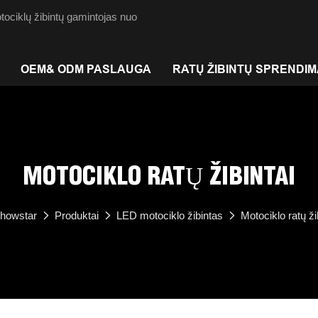
ociklų žibintų gamintojas nuo
OEM& ODM PASLAUGA
RATŲ ŽIBINTŲ SPRENDI
MOTOCIKLO RATŲ ŽIBINTAI
showstar
Produktai
LED motociklo žibintas
Motociklo ratų ži