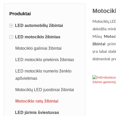
Motocikl
Produktai
Motociklų LED 
+
LED automobilių žibintai
skleidžia mini
-
LED motociklo žibintas
LED ilties lemputė
Mūsų
Motocik
žibintai
priim
LED uolų šviesa
Motociklo galiniai žibintai
yra labai stab
didmeninė pre
LED rato žibintas
LED motociklo priekinis žibintas
LED plakimo šviesa
LED motociklo numerio ženklo
apšvietimas
LED sunkvežimio žibintas
Motociklų LED juostiniai žibintai
LED automobilio priekinis
žibintas
Motociklo ratų žibintai
LED jūrinis šviestuvas
LED automobilio salono