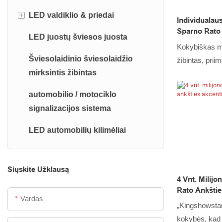
apšvietimas
+
LED valdiklio & priedai
Individualau
Automobilio požeminiai žibintai
Sparno Rato 
LED juostų šviesos juosta
LED valdiklis
Kokybiškas m
LED automobilio galinis žibintas
Šviesolaidinio šviesolaidžio
Prailginimo laido skirstytuvas
žibintas, pri
mirksintis žibintas
LED automobilio rūko žibintas
LED RGB spar
yra LED motoci
automobilio / motociklo
veikiantis dau
signalizacijos sistema
LED automobilių kilimėliai
Siųskite Užklausą
4 Vnt. Milij
Rato Ankštie
Vardas
Komplektas
„Kingshowstar
kokybės, kad 