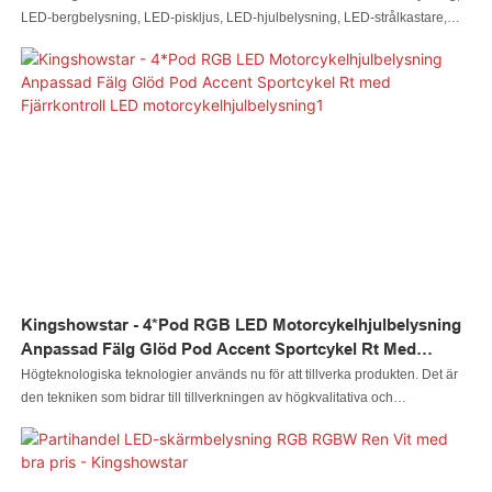
LED-bergbelysning, LED-piskljus, LED-hjulbelysning, LED-strålkastare,
LED-motorcykelbelysning, LED-båtbelysning, LED-kabelkontakt, LED-
styrenhet, produktkvalitet och dess överlägsna prestanda. Dessutom har
den ett utseende som är utformat för att leda trenden inom
motorcykelbelysningssystem.
Kingshowstar - 4*Pod RGB LED Motorcykelhjulbelysning
Anpassad Fälg Glöd Pod Accent Sportcykel Rt Med
Fjärrkontroll LED Motorcykelhjulbelysning1
Högteknologiska teknologier används nu för att tillverka produkten. Det är
den tekniken som bidrar till tillverkningen av högkvalitativa och
multifunktionella produkter. Inom tillämpningsområdet/områdena för
motorcykelbelysningssystem är 4*Pod RGB LED motorcykelhjulbelysning
Custom Rim Glow Pod Accent Sport Bike Rt med fjärrkontroll vanligt
förekommande och används flitigt.