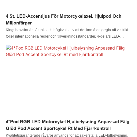
4 St. LED-Accentljus För Motorcykelaxel, Hjulpod Och
Miljonfärger
Kingshowstar är så unik och högkvalitativ att det kan återspegla att vi strikt
följer internationella regler och tillverkningsstandarder. 4-delars LED-
accentljussats för motorcykelaxel, hjul och aksentljus i miljoner färger har de
funktioner som vanliga liknande produkter inte har. Med dessa
överlägsenheter kommer den säkert att sticka ut på marknaden.
4*Pod RGB LED Motorcykel Hjulbelysning Anpassad Fälg
Glöd Pod Accent Sportcykel Rt Med Fjärrkontroll
Kvalitetsgaranterade råvaror används för att säkerställa LED-bilbelysning,