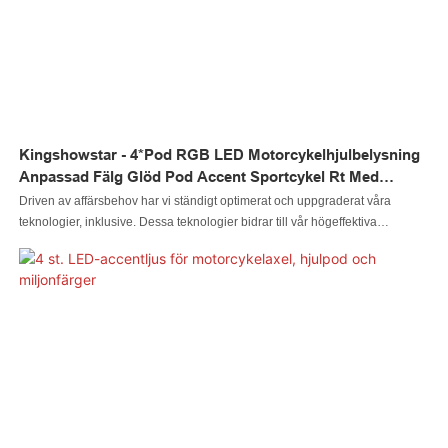
Kingshowstar - 4*Pod RGB LED Motorcykelhjulbelysning
Anpassad Fälg Glöd Pod Accent Sportcykel Rt Med
Fjärrkontroll LED Motorcykelhjulbelysning
Driven av affärsbehov har vi ständigt optimerat och uppgraderat våra
teknologier, inklusive. Dessa teknologier bidrar till vår högeffektiva
tillverkningsprocess. Inom tillämpningsområdet/områdena för
motorcykelbelysningssystem visar sig 4*Pod RGB LED
motorcykelhjulbelysning Custom Rim Glow Pod Accent Sport Bike Rt med
fjärrkontroll vara mycket användbar.