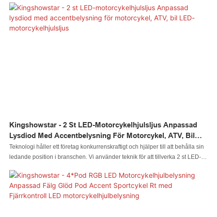
Kingshowstar - 2 St LED-Motorcykelhjulsljus Anpassad
Lysdiod Med Accentbelysning För Motorcykel, ATV, Bil
LED-Motorcykelhjulsljus
Teknologi håller ett företag konkurrenskraftigt och hjälper till att behålla sin
ledande position i branschen. Vi använder teknik för att tillverka 2 st LED-
motorcykelhjulsljus med anpassad lysdiod för motorcyklar, ATV och bilar,
och säkerställer att de har stabil prestanda. De visar sin största effekt när de
används inom områdena LED-motorcykelhjulsljus.