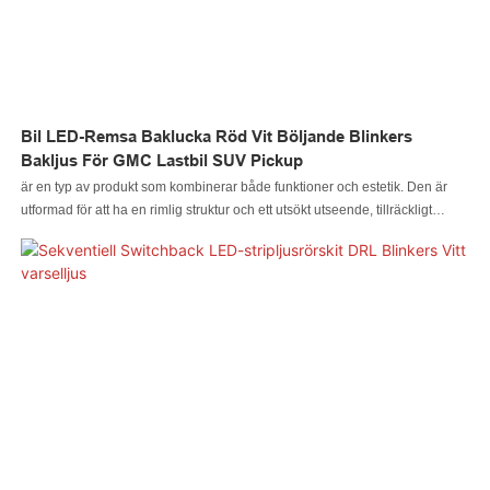
Bil LED-Remsa Baklucka Röd Vit Böljande Blinkers
Bakljus För GMC Lastbil SUV Pickup
är en typ av produkt som kombinerar både funktioner och estetik. Den är
utformad för att ha en rimlig struktur och ett utsökt utseende, tillräckligt
utmärkt för att fånga människors ögon. Tillverkad av råmaterial som har
klarat kvalitetstesterna, är den speciell med utmärkt prestanda