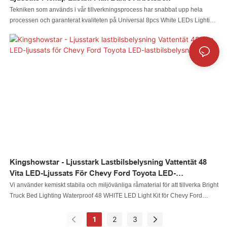
Tekniken som används i vår tillverkningsprocess har snabbat upp hela
processen och garanterat kvaliteten på Universal 8pcs White LEDs Lighting
System Light Kit Pick-Up Truck Bed Rear Work Box. Produkten är mycket
användbar inom användningsområdet för bilbelysningssystem.
Kingshowstar - Ljusstark Lastbilsbelysning Vattentät 48
Vita LED-Ljussats För Chevy Ford Toyota LED-
Lastbilsbelysning
Vi använder kemiskt stabila och miljövänliga råmaterial för att tillverka Bright
Truck Bed Lighting Waterproof 48 WHITE LED Light Kit för Chevy Ford
Toyota. Därför har den utmärkt stabil prestanda och är helt säker för
användarna. Dessutom har den utmärkta prestanda vilket gör den mycket
1
2
3