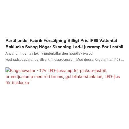
Partihandel Fabrik Försäljning Billigt Pris IP68 Vattentät
Baklucka Sväng Höger Skanning Led-Ljusramp För Lastbil
Användningen av teknik underlättar den högeffektiva och
kostnadsbesparande tillverkningsprocessen. Med dessa fördelar har IP68
vattentät LED-ljusramp med baklucka och högersväng till lågt pris testats för
att vara lämplig för tillämpningsområdet/områdena för bilbelysningssystem.