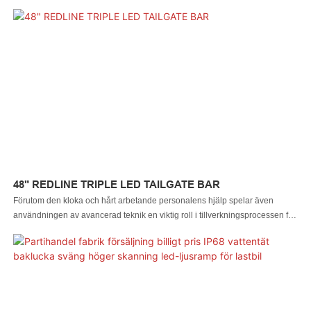
multifunktionella 72-tums LED-nödvarningsljusramp med stroboskopljus,
bärnstensvit 12V. Inom tillämpningsområdet/områdena
motorcykelbelysningssystem är produkten vanligt förekommande och
används flitigt.
48" REDLINE TRIPLE LED TAILGATE BAR
Förutom den kloka och hårt arbetande personalens hjälp spelar även
användningen av avancerad teknik en viktig roll i tillverkningsprocessen för
den 48-tums REDLINE TRIPLE LED-BAKLUCKA. Produkten är inriktad på
området/områdena bilbelysningssystem.