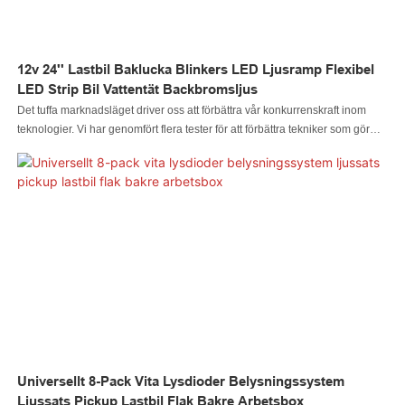
12v 24'' Lastbil Baklucka Blinkers LED Ljusramp Flexibel
LED Strip Bil Vattentät Backbromsljus
Det tuffa marknadsläget driver oss att förbättra vår konkurrenskraft inom
teknologier. Vi har genomfört flera tester för att förbättra tekniker som gör
tillverkningsprocessen mer tidsbesparande. För närvarande är produkten
perfekt för tillämpningsområdet/områdena för bilbelysningssystem.
Universellt 8-Pack Vita Lysdioder Belysningssystem
Ljussats Pickup Lastbil Flak Bakre Arbetsbox