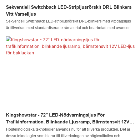
Sekventiell Switchback LED-Stripljusrörskit DRL Blinkers
Vitt Varselljus
Sekventiell Switchback LED-stripljusrörskit DRL-blinkers med vitt dagsljus
är tillverkad med standardiserade råmaterial och bearbetad med avancerad
teknik. Denna produkt är det perfekta resultatet av att kombinera all den
fantastiska prestandan hos dessa kvalificerade råvaror. Det finns många
fördelar med våra LED-billampor, LED-bergbelysning, LED-piskljus, LED-
hjulbelysning, LED-strålkastare, LED-motorcykelbelysning, LED-
båtbelysning, LED-kabelkontakt, LED-kontroller. Dessutom gör dess unika
utseende den mycket iögonfallande bland liknande.
Kingshowstar - 72" LED-Nödvarningsljus För
Trafikinformation, Blinkande Ljusramp, Bärnstensvit 12V
LED-Ljus För Bakluckan
Högteknologiska teknologier används nu för att tillverka produkten. Det är
dessa teknologier som bidrar till tillverkningen av högkvalitativa och