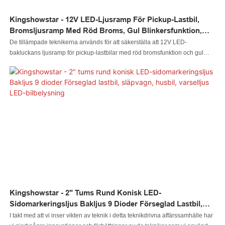
Kingshowstar - 12V LED-Ljusramp För Pickup-Lastbil,
Bromsljusramp Med Röd Broms, Gul Blinkersfunktion,
LED-Ljus För Baklucka
De tillämpade teknikerna används för att säkerställa att 12V LED-
bakluckans ljusramp för pickup-lastbilar med röd bromsfunktion och gul
blinkning är stabil. Dess tillämpningsområde är tillräckligt brett för att täcka
området/områdena för bilbelysningssystem
Kingshowstar - 2" Tums Rund Konisk LED-
Sidomarkeringsljus Bakljus 9 Dioder Förseglad Lastbil,
Släpvagn, Husbil, Varselljus LED-Bilbelysning
I takt med att vi inser vikten av teknik i detta teknikdrivna affärssamhälle har