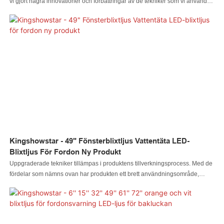
vi gjort några innovationer och förbättringar av de tekniker som vi använder
idag. Avancerad teknik tillämpas nu i tillverkningsprocessen i vårt företag.
Med dessa beprövade fördelar har 2-tums runda koniska LED-
sidomarkeringsljus bakre spårningsljus, 9 dioder förseglade
lastbilssläpvagnar, husbils- och husbilsvarselljus fått stor popularitet inom
området/områdena 2-tums runda koniska LED-sidomarkeringsljus bakre
spårningsljus, 9 dioder förseglade lastbilssläpvagnar, husbils- och
husbilsvarselljus.
Kingshowstar - 49" Fönsterblixtljus Vattentäta LED-
Blixtljus För Fordon Ny Produkt
Uppgraderade tekniker tillämpas i produktens tillverkningsprocess. Med de
fördelar som nämns ovan har produkten ett brett användningsområde,
såsom motorcykelbelysningssystem