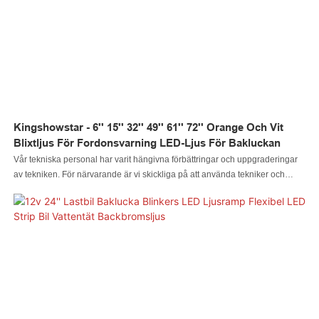
Kingshowstar - 6'' 15'' 32'' 49'' 61'' 72'' Orange Och Vit
Blixtljus För Fordonsvarning LED-Ljus För Bakluckan
Vår tekniska personal har varit hängivna förbättringar och uppgraderingar
av tekniken. För närvarande är vi skickliga på att använda tekniker och
tillämpa dem i tillverkningsprocessen för 6'' 15'' 32'' 49'' 61'' 72'' orange och
vita blixtljus för fordon. Dess användningsområden har utökats avsevärt i
takt med att dess fördelar fortsätter att upptäckas. För närvarande används
det i stor utsträckning inom motorcykelbelysningssystem.