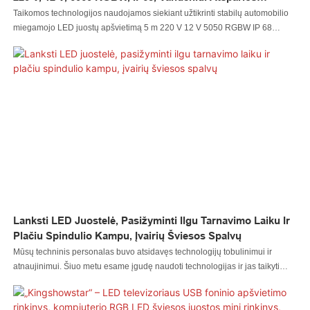
Išmaniosios RGB LED Juostelės Su Nuotolinio Valdymo
Taikomos technologijos naudojamos siekiant užtikrinti stabilų automobilio
Pultu.
miegamojo LED juostų apšvietimą 5 m 220 V 12 V 5050 RGBW IP 68
vandeniui atsparią išmaniąją RGB LED juostelę su nuotolinio valdymo
pultu. Jo taikymo sritis yra pakankamai plati, kad apimtų šią(-ias) sritį(-is):
Lanksti LED Juostelė, Pasižyminti Ilgu Tarnavimo Laiku Ir
Plačiu Spindulio Kampu, Įvairių Šviesos Spalvų
Mūsų techninis personalas buvo atsidavęs technologijų tobulinimui ir
atnaujinimui. Šiuo metu esame įgudę naudoti technologijas ir jas taikyti
lanksčių LED juostelių, pasižyminčių ilgu tarnavimo laiku ir plačiu spindulio
kampu, gamybos procese. Jos taikymo sritys buvo labai išplėstos, nes jos