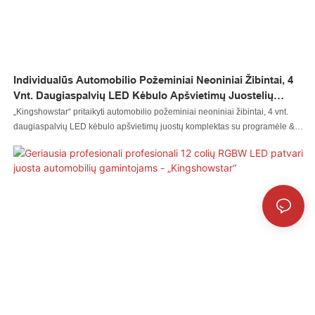
Individualūs Automobilio Požeminiai Neoniniai Žibintai, 4
Vnt. Daugiaspalvių LED Kėbulo Apšvietimų Juostelių
Komplektas Su Programėle & RF Valdymas Vandeniui
„Kingshowstar“ pritaikyti automobilio požeminiai neoniniai žibintai, 4 vnt.
Atsparus Išoriniams Automobiliams, Sunkvežimiams,
daugiaspalvių LED kėbulo apšvietimų juostų komplektas su programėle &
Mikroautobusams, Dekoratyvinių Šviestuvų Gamintojams
RF valdymo vandeniui atsparus išorinių automobilių sunkvežimių
Iš Kinijos
mikroautobusų dekoratyvinių šviestuvų gamintojams iš Kinijos. Mūsų
kokybės kontrolės darbuotojai, teikdami pirmenybę kokybei, prieš pristatymą
patikrina visus gaminius po gabalą. Turi būti atlikti tinkami testai.
Užtikriname, kad mūsų gaminiai yra gero dizaino ir aukščiausios kokybės