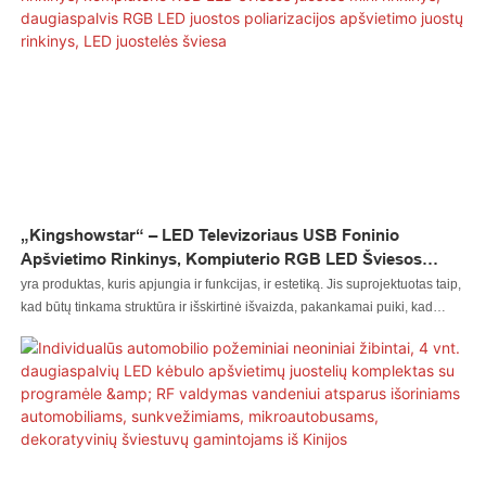
privalumai ir toliau atrandami. Šiuo metu jis plačiai naudojamas šiose
srityse:
„Kingshowstar“ – LED Televizoriaus USB Foninio
Apšvietimo Rinkinys, Kompiuterio RGB LED Šviesos
Juostos Mini Rinkinys, Daugiaspalvis RGB LED Juostos
yra produktas, kuris apjungia ir funkcijas, ir estetiką. Jis suprojektuotas taip,
Poliarizacijos Apšvietimo Juostų Rinkinys, LED Juostelės
kad būtų tinkama struktūra ir išskirtinė išvaizda, pakankamai puiki, kad
Šviesa
patrauktų žmonių akį. Pagaminta iš žaliavų, kurios praėjo kokybės testus,
todėl ji ypatinga dėl puikių eksploatacinių savybių