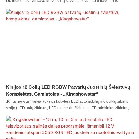
technologijas. Dėl savo universalių savybių jis yra labai naudingas
automobilių apšvietimo sistemų srityje (-yse).
Kinijos 12 Colių LED RGBW Patvarių Juostinių Šviestuvų
Komplektas, Gamintojas - „Kingshowstar“
„Kingshowstar“ tiekia aukštos kokybės LED automobilių motociklų žibintų
seriją (LED uolų žibintus, LED motociklų žibintus, LED priekinius žibintus,
LED galinių durų žibintus, LED plaktukinius žibintus, LED ratų žibintus ir
LED valčių žibintus ir kt.) daugiau nei 100 šalių ir regionų. 12 colių, 24 colių,
36 colių, 48 colių, 60 colių LED RGBW patvarius automobilių juostinius
žibintus, ratų arkų žibintus, vandeniui atsparius LED požeminio švytėjimo