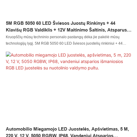
5M RGB 5050 60 LED Šviesos Juostų Rinkinys + 44
Klavišų RGB Valdiklis + 12V Maitinimo Šaltinis, Atsparus
Vandeniui
Kruopščių mūsų techninio personalo pastangų dėka jie pakėlė mūsų
technologijų lygį. 5M RGB 5050 60 LED šviesos juostelių rinkiniui + 44
klavišų RGB valdikliui + 12 V maitinimo šaltiniui, atspariam vandeniui,
gaminti galime panaudoti pažangiausias technologijas. Nuolat atrandant
daugiau jo privalumų, plečiamos ir jo taikymo sritys. Tai dažnai matoma
dabartiniame lauke (-uose)
Automobilio Miegamojo LED Juostelės, Apšvietimas, 5 M,
220 V, 12 V, 5050 RGBW, IP68, Vandeniui Atsparios