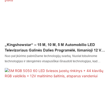
rinkinius keturračiams, visureigiams, golfo vežimėliams, „Jeep RZR“,
visureigiams, sniego motociklams, motociklams.
„Kingshowstar“ – 15 M, 10 M, 5 M Automobilio LED
Televizoriaus Galinės Dalies Programėlė, Išmanioji 12 V
Vandeniui Atspari 5050 RGB LED Juostelė Su Nuotolinio
Nuo pat įkūrimo pabrėžiame technologijų svarbą. Nuolat tobulinome
Valdymo Pultu
technologijas ir stengėmės visapusiškai išnaudoti technologijas, kad
galutiniai produktai būtų daugiafunkciniai ir būdingi. Visoje srityje(-se)
produktas yra ypač naudingas