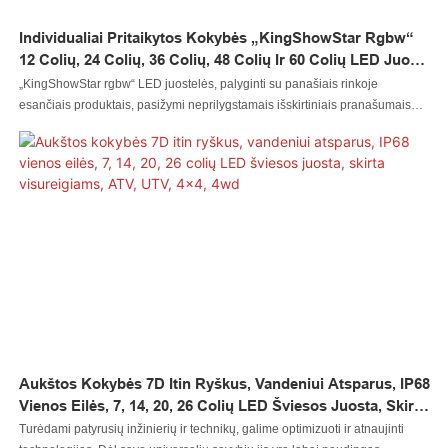
Individualiai Pritaikytos Kokybės „KingShowStar Rgbw“
12 Colių, 24 Colių, 36 Colių, 48 Colių Ir 60 Colių LED Juostų
Gamintojas | „Kingshowstar“
„KingShowStar rgbw“ LED juostelės, palyginti su panašiais rinkoje
esančiais produktais, pasižymi neprilygstamais išskirtiniais pranašumais
našumo, kokybės, išvaizdos ir kt. atžvilgiu ir yra gerai žinomos rinkoje.
„Kingshowstar“ apibendrina ankstesnių produktų trūkumus ir nuolat juos
tobulina. „KingShowStar rgbw“ LED juostų specifikacijas galima pritaikyti
pagal jūsų poreikius. Kokybiškos „KingShowStar rgbw“ 12 colių, 24 colių, 36
colių, 48 colių, 60 colių LED juostų gamintojo | „Kingshowstar“ palyginus su
panašiais rinkoje esančiais produktais, ji turi neprilygstamų išskirtinių
pranašumų našumo, kokybės, išvaizdos ir kt. atžvilgiu ir turi gerą reputaciją
rinkoje. „Kingshowstar“ apibendrina ankstesnių produktų trūkumus ir nuolat
juos tobulina. Kokybiškų „KingShowStar rgbw 12" 24" 36" 48" 60" LED
juostų gamintojo | „Kingshowstar“ specifikacijas galima pritaikyti pagal jūsų
poreikius. Pradėkite jau šiandien ► kas yra geriausias juostų tiekėjas?.
Mes jums papasakosime,
Aukštos Kokybės 7D Itin Ryškus, Vandeniui Atsparus, IP68
Vienos Eilės, 7, 14, 20, 26 Colių LED Šviesos Juosta, Skirta
Visureigiams, ATV, UTV, 4x4, 4wd
Turėdami patyrusių inžinierių ir technikų, galime optimizuoti ir atnaujinti