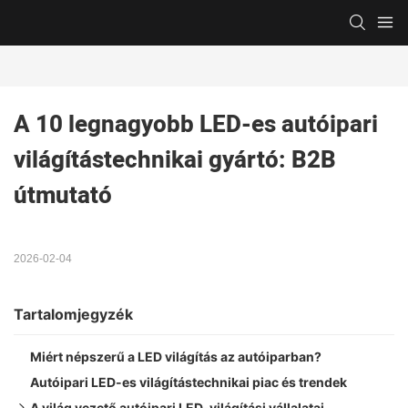
A 10 legnagyobb LED-es autóipari 
világítástechnikai gyártó: B2B 
útmutató
2026-02-04
Tartalomjegyzék
Miért népszerű a LED világítás az autóiparban?
Autóipari LED-es világítástechnikai piac és trendek
A világ vezető autóipari LED-világítási vállalatai