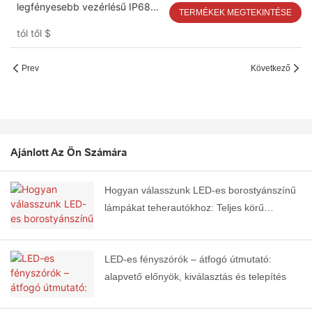
legfényesebb vezérlésű IP68
TERMÉKEK MEGTEKINTÉSE
vízálló autó LED keréktárcsa
tól től
$
világítás LED keréklámpa
Prev
Következő
Ajánlott Az Ön Számára
Hogyan válasszunk LED-es borostyánszínű
lámpákat teherautókhoz: Teljes körű
vásárlási útmutató
LED-es fényszórók – átfogó útmutató:
alapvető előnyök, kiválasztás és telepítés