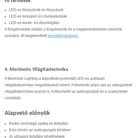
Fő termékek
LED-es fényszórók és fénysávok
LED-es terepjáró és munkalámpák
LED-es kerék- és díszvilágítás
A Kingshowstar ideális a forgalmazók és a nagykereskedelmi vásárlók
számára. Itt megtekintheti
termékkínálatukat
.
4. Morimoto Világítástechnika
A Morimoto Lighting a teljesítményorientált LED-es autóipari
világítástechnikai megoldásairól ismert. A Morimoto jelen van az utángyártott
világítástechnikai piacon is. A Morimotót az autórajongók és a szaküzletek
csodálják.
Alapvető előnyök
Kiváló minőségű optika és felépítés
Erős hírnév az autórajongók körében
Jó utólagos felújítási lehetőségek