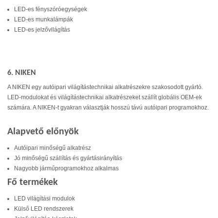
LED-es fényszóróegységek
LED-es munkalámpák
LED-es jelzővilágítás
6. NIKEN
A NIKEN egy autóipari világítástechnikai alkatrészekre szakosodott gyártó.
LED-modulokat és világítástechnikai alkatrészeket szállít globális OEM-ek
számára. A NIKEN-t gyakran választják hosszú távú autóipari programokhoz.
Alapvető előnyök
Autóipari minőségű alkatrész
Jó minőségű szállítás és gyártásirányítás
Nagyobb járműprogramokhoz alkalmas
Fő termékek
LED világítási modulok
Külső LED rendszerek