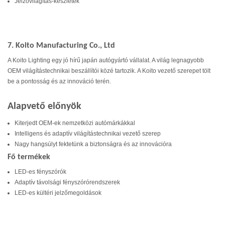
Jelzővilágítás-készletek
7. Koito Manufacturing Co., Ltd
A Koito Lighting egy jó hírű japán autógyártó vállalat. A világ legnagyobb
OEM világítástechnikai beszállítói közé tartozik. A Koito vezető szerepet tölt
be a pontosság és az innováció terén.
Alapvető előnyök
Kiterjedt OEM-ek nemzetközi autómárkákkal
Intelligens és adaptív világítástechnikai vezető szerep
Nagy hangsúlyt fektetünk a biztonságra és az innovációra
Fő termékek
LED-es fényszórók
Adaptív távolsági fényszórórendszerek
LED-es kültéri jelzőmegoldások