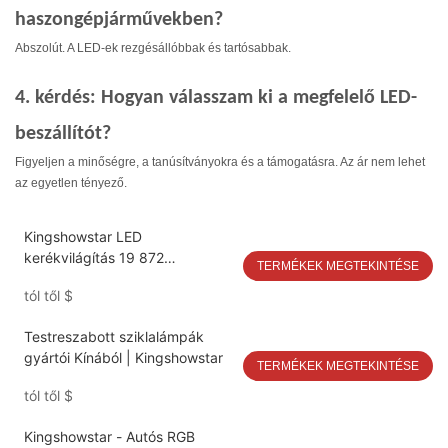
haszongépjárművekben?
Abszolút. A LED-ek rezgésállóbbak és tartósabbak.
4. kérdés: Hogyan válasszam ki a megfelelő LED-
beszállítót?
Figyeljen a minőségre, a tanúsítványokra és a támogatásra. Az ár nem lehet
az egyetlen tényező.
Kingshowstar LED
kerékvilágítás 19 872
TERMÉKEK MEGTEKINTÉSE
ultrafényes, tiszta fehér LED
tól től
$
chippel
Testreszabott sziklalámpák
gyártói Kínából | Kingshowstar
TERMÉKEK MEGTEKINTÉSE
tól től
$
Kingshowstar - Autós RGB