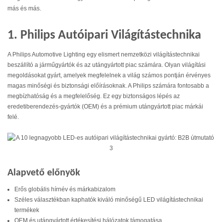
más és más.
1. Philips Autóipari Világítástechnika
A Philips Automotive Lighting egy elismert nemzetközi világítástechnikai
beszállító a járműgyártók és az utángyártott piac számára. Olyan világítási
megoldásokat gyárt, amelyek megfelelnek a világ számos pontján érvényes
magas minőségi és biztonsági előírásoknak. A Philips számára fontosabb a
megbízhatóság és a megfelelőség. Ez egy biztonságos lépés az
eredetiberendezés-gyártók (OEM) és a prémium utángyártott piac márkái
felé.
Alapvető előnyök
Erős globális hírnév és márkabizalom
Széles választékban kaphatók kiváló minőségű LED világítástechnikai
termékek
OEM és utángyártott értékesítési hálózatok támogatása