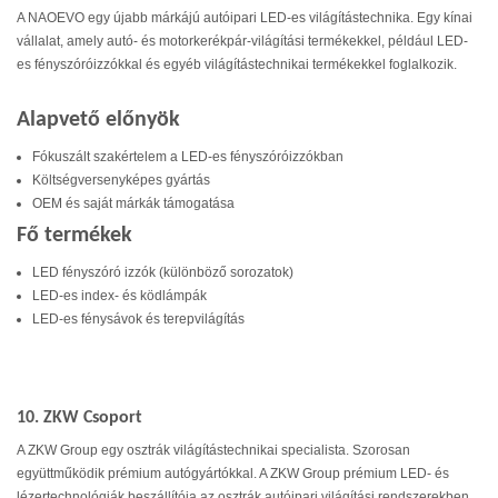
A NAOEVO egy újabb márkájú autóipari LED-es világítástechnika. Egy kínai
vállalat, amely autó- és motorkerékpár-világítási termékekkel, például LED-
es fényszóróizzókkal és egyéb világítástechnikai termékekkel foglalkozik.
Alapvető előnyök
Fókuszált szakértelem a LED-es fényszóróizzókban
Költségversenyképes gyártás
OEM és saját márkák támogatása
Fő termékek
LED fényszóró izzók (különböző sorozatok)
LED-es index- és ködlámpák
LED-es fénysávok és terepvilágítás
10. ZKW Csoport
A ZKW Group egy osztrák világítástechnikai specialista. Szorosan
együttműködik prémium autógyártókkal. A ZKW Group prémium LED- és
lézertechnológiák beszállítója az osztrák autóipari világítási rendszerekben.