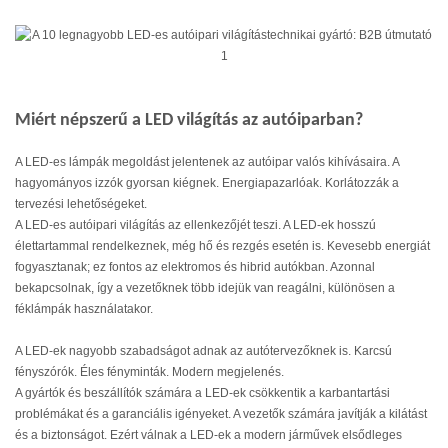
Miért népszerű a LED világítás az autóiparban?
A LED-es lámpák megoldást jelentenek az autóipar valós kihívásaira. A
hagyományos izzók gyorsan kiégnek. Energiapazarlóak. Korlátozzák a
tervezési lehetőségeket.
A LED-es autóipari világítás az ellenkezőjét teszi. A LED-ek hosszú
élettartammal rendelkeznek, még hő és rezgés esetén is. Kevesebb energiát
fogyasztanak; ez fontos az elektromos és hibrid autókban. Azonnal
bekapcsolnak, így a vezetőknek több idejük van reagálni, különösen a
féklámpák használatakor.
A LED-ek nagyobb szabadságot adnak az autótervezőknek is. Karcsú
fényszórók. Éles fényminták. Modern megjelenés.
A gyártók és beszállítók számára a LED-ek csökkentik a karbantartási
problémákat és a garanciális igényeket. A vezetők számára javítják a kilátást
és a biztonságot. Ezért válnak a LED-ek a modern járművek elsődleges