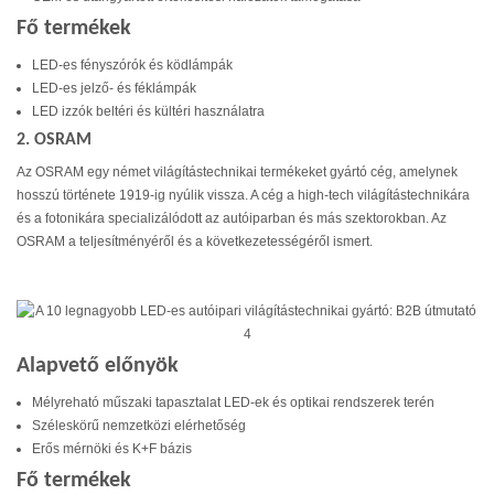
Fő termékek
LED-es fényszórók és ködlámpák
LED-es jelző- és féklámpák
LED izzók beltéri és kültéri használatra
2. OSRAM
Az OSRAM egy német világítástechnikai termékeket gyártó cég, amelynek
hosszú története 1919-ig nyúlik vissza. A cég a high-tech világítástechnikára
és a fotonikára specializálódott az autóiparban és más szektorokban. Az
OSRAM a teljesítményéről és a következetességéről ismert.
Alapvető előnyök
Mélyreható műszaki tapasztalat LED-ek és optikai rendszerek terén
Széleskörű nemzetközi elérhetőség
Erős mérnöki és K+F bázis
Fő termékek