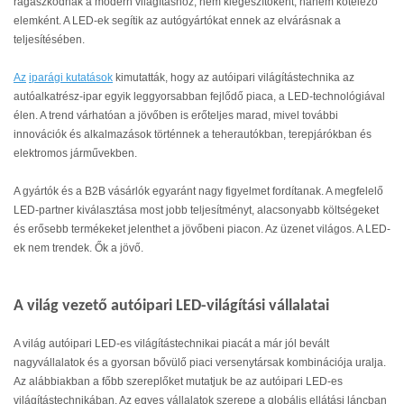
ragaszkodnak a modern világításhoz, nem kiegészítőként, hanem kötelező
elemként. A LED-ek segítik az autógyártókat ennek az elvárásnak a
teljesítésében.
Az
iparági kutatások
kimutatták, hogy az autóipari világítástechnika az
autóalkatrész-ipar egyik leggyorsabban fejlődő piaca, a LED-technológiával
élen. A trend várhatóan a jövőben is erőteljes marad, mivel további
innovációk és alkalmazások történnek a teherautókban, terepjárókban és
elektromos járművekben.
A gyártók és a B2B vásárlók egyaránt nagy figyelmet fordítanak. A megfelelő
LED-partner kiválasztása most jobb teljesítményt, alacsonyabb költségeket
és erősebb termékeket jelenthet a jövőbeni piacon. Az üzenet világos. A LED-
ek nem trendek. Ők a jövő.
A világ vezető autóipari LED-világítási vállalatai
A világ autóipari LED-es világítástechnikai piacát a már jól bevált
nagyvállalatok és a gyorsan bővülő piaci versenytársak kombinációja uralja.
Az alábbiakban a főbb szereplőket mutatjuk be az autóipari LED-es
világítástechnikában. Az egyes vállalatok szerepe a globális ellátási láncban