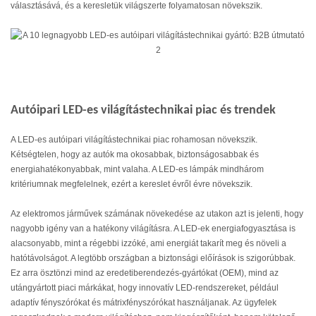
választásává, és a keresletük világszerte folyamatosan növekszik.
Autóipari LED-es világítástechnikai piac és trendek
A LED-es autóipari világítástechnikai piac rohamosan növekszik.
Kétségtelen, hogy az autók ma okosabbak, biztonságosabbak és
energiahatékonyabbak, mint valaha. A LED-es lámpák mindhárom
kritériumnak megfelelnek, ezért a kereslet évről évre növekszik.
Az elektromos járművek számának növekedése az utakon azt is jelenti, hogy
nagyobb igény van a hatékony világításra. A LED-ek energiafogyasztása is
alacsonyabb, mint a régebbi izzóké, ami energiát takarít meg és növeli a
hatótávolságot. A legtöbb országban a biztonsági előírások is szigorúbbak.
Ez arra ösztönzi mind az eredetiberendezés-gyártókat (OEM), mind az
utángyártott piaci márkákat, hogy innovatív LED-rendszereket, például
adaptív fényszórókat és mátrixfényszórókat használjanak. Az ügyfelek