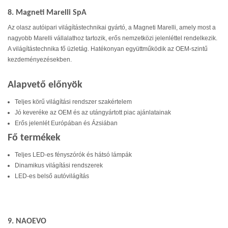
8. Magneti Marelli SpA
Az olasz autóipari világítástechnikai gyártó, a Magneti Marelli, amely most a
nagyobb Marelli vállalathoz tartozik, erős nemzetközi jelenléttel rendelkezik.
A világítástechnika fő üzletág. Hatékonyan együttműködik az OEM-szintű
kezdeményezésekben.
Alapvető előnyök
Teljes körű világítási rendszer szakértelem
Jó keveréke az OEM és az utángyártott piac ajánlatainak
Erős jelenlét Európában és Ázsiában
Fő termékek
Teljes LED-es fényszórók és hátsó lámpák
Dinamikus világítási rendszerek
LED-es belső autóvilágítás
9. NAOEVO