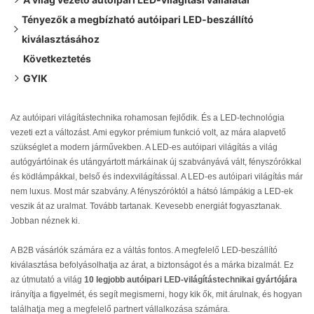
Tényezők a megbízható autóipari LED-beszállító
1. Philips Autóipari Világítástechnika
kiválasztásához
2. OSRAM
Alapvető előnyök
Következtetés
3. Kingshowstar Világítástechnika
Termékminőség
Fő termékek
Alapvető előnyök
GYIK
4. Morimoto Világítástechnika
Tanúsítványok
Fő termékek
Alapvető előnyök
1. kérdés: Mi teszi a LED-es autóipari világítást jobbá a
5. Ginto Világítás
Termelési kapacitás
Fő termékek
Alapvető előnyök
halogén világítással szemben?
6. NIKEN
Testreszabási lehetőségek
Fő termékek
Alapvető előnyök
Az autóipari világítástechnika rohamosan fejlődik. És a LED-technológia
vezeti ezt a változást. Ami egykor prémium funkció volt, az mára alapvető
2. kérdés: Minden országban legálisak a LED-es
7. Koito Manufacturing Co., Ltd
Értékesítés utáni támogatás
Fő termékek
Alapvető előnyök
szükséglet a modern járművekben. A LED-es autóipari világítás a világ
fényszórók?
8. Magneti Marelli SpA
Fő termékek
Alapvető előnyök
autógyártóinak és utángyártott márkáinak új szabványává vált, fényszórókkal
3. kérdés: Használható-e LED-világítás
9. NAOEVO
Fő termékek
Alapvető előnyök
és ködlámpákkal, belső és indexvilágítással. A LED-es autóipari világítás már
nem luxus. Most már szabvány. A fényszóróktól a hátsó lámpákig a LED-ek
haszongépjárművekben?
10. ZKW Csoport
Fő termékek
Alapvető előnyök
veszik át az uralmat. Tovább tartanak. Kevesebb energiát fogyasztanak.
4. kérdés: Hogyan válasszam ki a megfelelő LED-
Fő termékek
Alapvető előnyök
Jobban néznek ki.
beszállítót?
Fő termékek
A B2B vásárlók számára ez a váltás fontos. A megfelelő LED-beszállító
kiválasztása befolyásolhatja az árat, a biztonságot és a márka bizalmát. Ez
az útmutató a világ
10 legjobb autóipari LED-világítástechnikai gyártójára
irányítja a figyelmét, és segít megismerni, hogy kik ők, mit árulnak, és hogyan
találhatja meg a megfelelő partnert vállalkozása számára.