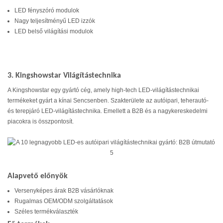
LED fényszóró modulok
Nagy teljesítményű LED izzók
LED belső világítási modulok
3. Kingshowstar Világítástechnika
A Kingshowstar egy gyártó cég, amely high-tech LED-világítástechnikai
termékeket gyárt a kínai Sencsenben. Szakterülete az autóipari, teherautó-
és terepjáró LED-világítástechnika. Emellett a B2B és a nagykereskedelmi
piacokra is összpontosít.
Alapvető előnyök
Versenyképes árak B2B vásárlóknak
Rugalmas OEM/ODM szolgáltatások
Széles termékválaszték