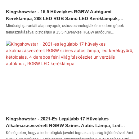
Kingshowstar - 15,5 Hüvelykes RGBW Autógumi
Keréklámpa, 288 LED RGB Színű LED Keréklámpák,
Szuper Fényes Fehér És RGB Színű Keréklámpák LED
Minőségi garantált alapanyagok, csúcstechnológiák és modern gépek
Keréklámpa
felhasználásával biztosítjuk a 15,5 hüvelykes RGBW autógumi
kerékvilágítást, a 288 LED RGB színű LED kerékvilágítást, a szuperfényes
fehér és rgb színű kerékvilágítást. Sok nagyszerű tulajdonsággal
rendelkezik. Továbbá, a LED-es autóvilágítás, a LED-es sziklavilágítás, a
LED-es ostorfény, a LED-es kerékvilágítás, a LED-es fényszóró, a LED-es
motorkerékpár-világítás, a LED-es hajóvilágítás, a LED-es vezetékes
csatlakozó, a LED-es vezérlőt úgy tervezték, hogy lépést tartson a legújabb
trendekkel, és egyedi megjelenésű legyen.
Kingshowstar - 2021-Es Legújabb 17 Hüvelykes
Alkalmazásvezérelt RGBW Színes Autós Lámpa, Led
Kerékgyűrű, Kétoldalas, 4 Darabos Felni Világításkészlet
Kétségtelen, hogy a technológiák javulni fognak az iparág fejlődésével. Ami