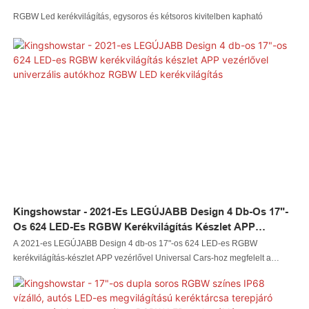
RGBW Led kerékvilágítás, egysoros és kétsoros kivitelben kapható
Kingshowstar - 2021-Es LEGÚJABB Design 4 Db-Os 17"-
Os 624 LED-Es RGBW Kerékvilágítás Készlet APP
Vezérlővel Univerzális Autókhoz RGBW LED
A 2021-es LEGÚJABB Design 4 db-os 17"-os 624 LED-es RGBW
Kerékvilágítás
kerékvilágítás-készlet APP vezérlővel Universal Cars-hoz megfelelt a
professzionális minőségellenőreink által végzett teszteken. Megbízható
alapanyag-beszállítók által kínált anyagok felhasználásával a LED-es
autóvilágítás, a LED-es sziklavilágítás, a LED-es ostorfény, a LED-es