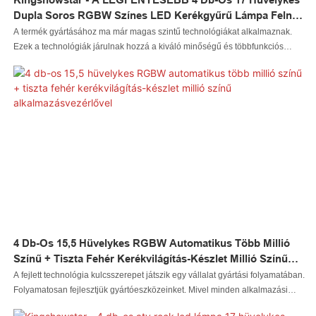
Dupla Soros RGBW Színes LED Kerékgyűrű Lámpa Felni
Gumiabroncs Világítás Alvázvilágítás Teherautókhoz Fehér
A termék gyártásához ma már magas szintű technológiákat alkalmaznak.
Keréklámpa
Ezek a technológiák járulnak hozzá a kiváló minőségű és többfunkciós
termékek gyártásához. Az autóvilágítási rendszerek alkalmazási területén a
legfényesebb, 4 db-os, 17 hüvelykes, kétsoros RGBW színes LED
kerékgyűrű-világítás, felni gumiabroncs-világítás, alvázvilágítás
teherautókhoz gyakran látható és széles körben használt.
4 Db-Os 15,5 Hüvelykes RGBW Automatikus Több Millió
Színű + Tiszta Fehér Kerékvilágítás-Készlet Millió Színű
Alkalmazásvezérlővel
A fejlett technológia kulcsszerepet játszik egy vállalat gyártási folyamatában.
Folyamatosan fejlesztjük gyártóeszközeinket. Mivel minden alkalmazási
forgatókönyvet gondosan felülvizsgáltunk, megerősítettük, hogy a 4 db-os