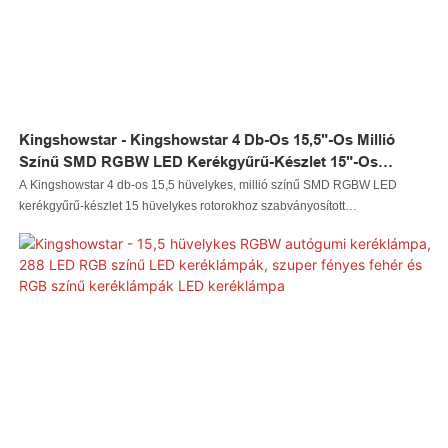
Kingshowstar - Kingshowstar 4 Db-Os 15,5"-Os Millió
Színű SMD RGBW LED Kerékgyűrű-Készlet 15"-Os
Rotorokhoz RGBW LED Kerékvilágítás
A Kingshowstar 4 db-os 15,5 hüvelykes, millió színű SMD RGBW LED
kerékgyűrű-készlet 15 hüvelykes rotorokhoz szabványosított
alapanyagokból készül, és fejlett technológiával van feldolgozva. Ez a
termék a minősített alapanyagok összes kiváló teljesítményének tökéletes
kombinációja. Számos előnye van a Led autólámpáinknak, Led
sziklalámpáinknak, Led ostorlámpáinknak, Led keréklámpáinknak, Led
fényszóróinknak, Led motorkerékpár-lámpáinknak, Led hajólámpáinknak,
Led vezetékes csatlakozóinknak, Led vezérlőinknek. Ráadásul egyedi
megjelenése miatt rendkívül szemet gyönyörködtető a többi között.