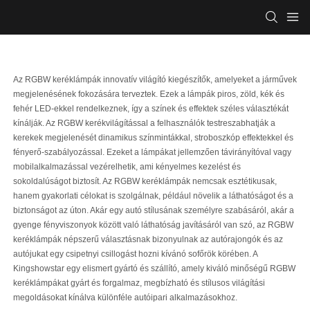
Az RGBW keréklámpák innovatív világító kiegészítők, amelyeket a járművek
megjelenésének fokozására terveztek. Ezek a lámpák piros, zöld, kék és
fehér LED-ekkel rendelkeznek, így a színek és effektek széles választékát
kínálják. Az RGBW kerékvilágítással a felhasználók testreszabhatják a
kerekek megjelenését dinamikus színmintákkal, stroboszkóp effektekkel és
fényerő-szabályozással. Ezeket a lámpákat jellemzően távirányítóval vagy
mobilalkalmazással vezérelhetik, ami kényelmes kezelést és
sokoldalúságot biztosít. Az RGBW keréklámpák nemcsak esztétikusak,
hanem gyakorlati célokat is szolgálnak, például növelik a láthatóságot és a
biztonságot az úton. Akár egy autó stílusának személyre szabásáról, akár a
gyenge fényviszonyok között való láthatóság javításáról van szó, az RGBW
keréklámpák népszerű választásnak bizonyulnak az autórajongók és az
autójukat egy csipetnyi csillogást hozni kívánó sofőrök körében. A
Kingshowstar egy elismert gyártó és szállító, amely kiváló minőségű RGBW
keréklámpákat gyárt és forgalmaz, megbízható és stílusos világítási
megoldásokat kínálva különféle autóipari alkalmazásokhoz.