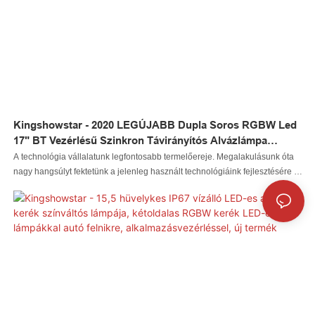
Kingshowstar - 2020 LEGÚJABB Dupla Soros RGBW Led
17" BT Vezérlésű Szinkron Távirányítós Alvázlámpa
Kerékgyűrűs Lámpa Terepjáróhoz RZZ ATV UTV 4X4
A technológia vállalatunk legfontosabb termelőereje. Megalakulásunk óta
RGBW Led Keréklámpa
nagy hangsúlyt fektetünk a jelenleg használt technológiáink fejlesztésére és
korszerűsítésére. Jelenleg főként a LED-es autólámpák, LED-es
sziklalámpák, LED-es ostorlámpák, LED-es keréklámpák, LED-es
fényszórók, LED-es motorkerékpár-lámpák, LED-es hajólámpák, LED-es
vezetékes csatlakozók, LED-es vezérlők gyártását vesszük alapul. Az
automatikus világítási rendszerek alkalmazásában használják.