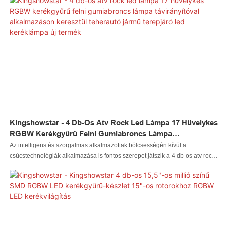
15,5 hüvelykes RGBW Auto Multiple Million Color + Pure White Wheel
világítókészlet millió színű APP vezérlővel nélkülözhetetlen az autóvilágítási
rendszerek területén.
Kingshowstar - 4 Db-Os Atv Rock Led Lámpa 17 Hüvelykes
RGBW Kerékgyűrű Felni Gumiabroncs Lámpa
Távirányítóval Alkalmazáson Keresztül Teherautó Jármű
Az intelligens és szorgalmas alkalmazottak bölcsességén kívül a
Terepjáró Led Keréklámpa Új Termék
csúcstechnológiák alkalmazása is fontos szerepet játszik a 4 db-os atv rock
led lámpa 17 hüvelykes RGBW kerékgyűrű felni gumiabroncs lámpa
távirányítóval történő gyártási folyamatában, teherautó jármű terepjáró led
keréklámpával. A termék az autóvilágítási rendszerek területére (területeire)
van irányulva.