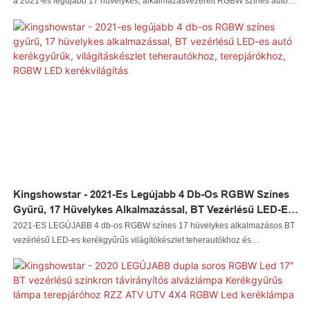
Univerzális Autókhoz, RGBW LED Keréklámpa
a 2021-es legújabb 17 hüvelykes, alkalmazásvezérelt RGBW színes autós
lámpatest specifikációit és jellemzőit illeti, széles körben használják az
autóvilágítási rendszerek területén.
Kingshowstar - 2021-Es Legújabb 4 Db-Os RGBW Színes
Gyűrű, 17 Hüvelykes Alkalmazással, BT Vezérlésű LED-Es
Autó Kerékgyűrűk, Világításkészlet Teherautókhoz,
2021-ES LEGÚJABB 4 db-os RGBW színes 17 hüvelykes alkalmazásos BT
Terepjárókhoz, RGBW LED Kerékvilágítás
vezérlésű LED-es kerékgyűrűs világítókészlet teherautókhoz és
terepjárókhoz, minősített és könnyen feldolgozható alapanyagokból készül.
Ezen anyagok kiváló teljesítményét ötvözve a Kingshowstar stabil és tartós
használat közben. Tökéletes kombinációja minden tökéletességnek, és
minden bizonnyal előnyöket teremt az ügyfelek számára.