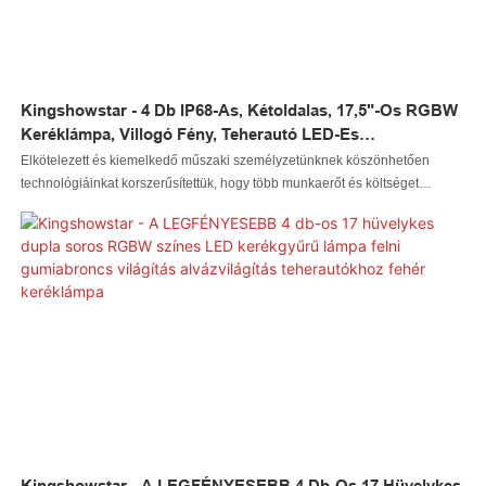
Kingshowstar - 4 Db IP68-As, Kétoldalas, 17,5"-Os RGBW
Keréklámpa, Villogó Fény, Teherautó LED-Es
Keréklámpákhoz
Elkötelezett és kiemelkedő műszaki személyzetünknek köszönhetően
technológiáinkat korszerűsítettük, hogy több munkaerőt és költséget
takarítsunk meg. Alkalmazási köre jelentősen bővült. Jelenleg széles körben
használják az autóvilágítási rendszerek területén.
Kingshowstar - A LEGFÉNYESEBB 4 Db-Os 17 Hüvelykes