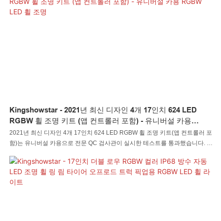
Kingshowstar - 2021년 최신 디자인 4개 17인치 624 LED
RGBW 휠 조명 키트 (앱 컨트롤러 포함) - 유니버설 카용
RGBW LED 휠 조명
2021년 최신 디자인 4개 17인치 624 LED RGBW 휠 조명 키트(앱 컨트롤러 포
함)는 유니버설 카용으로 전문 QC 검사관이 실시한 테스트를 통과했습니다. 신
뢰할 수 있는 원자재 공급업체가 제공하는 재료를 사용하여, LED 자동차 조명
LED 암석 조명 LED 채찍 조명 LED 휠 조명 LED 헤드라이트 LED 오토바이 조
명 LED 보트 조명 LED 와이어 커넥터 LED 컨트롤러는 안정적이면서도 강력
한 성능을 발휘합니다. 새롭게 독자적으로 개발된 수많은 장점들이 있어 많은
혜택을 창출하고 있습니다.