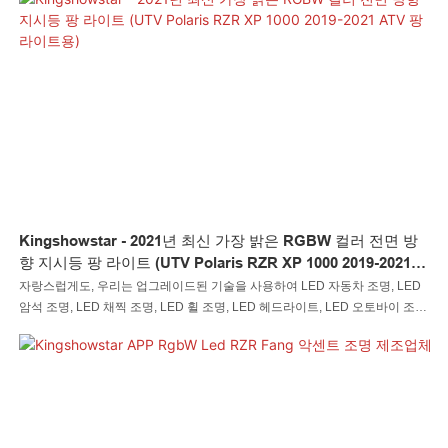
리카보네이트 RZR 헤드라이트가 장착되어 있습니다. 뛰어난 방수 기능으로 팡
라이트 램프 비드가 계속 잘 작동하고 점등됩니다. 설치가 쉽고, 설치 시간을 최
소화합니다. 4. RZR LED Fang 조명의 재미를 더욱 빠르게 경험해보세요. 16가
지 단색 밝기 조절 및 22가지 동적 모델 속도 조절 가능, DIY 및 음악 기능 사용
가능 6. 돔 스위치나 조명을 이용해 키트를 흰색으로 바꿀 수 있는 매우 밝은 흰
색 오버라이드 기능. 다양한 UTV에 널리 적합하며 OEM 2884871 부품을 대체
합니다. kemimoto RZR 방향 지시등은 2019 2020 2021 2022 Poalris RZR XP
TURBO / RZR XP 4 TURBO / RZR XP 1000 / RZR XP와 호환됩니다. 4 1000
Kingshowstar - 2021년 최신 가장 밝은 RGBW 컬러 전면 방
향 지시등 팡 라이트 (UTV Polaris RZR XP 1000 2019-2021
ATV 팡 라이트용)
자랑스럽게도, 우리는 업그레이드된 기술을 사용하여 LED 자동차 조명, LED
암석 조명, LED 채찍 조명, LED 휠 조명, LED 헤드라이트, LED 오토바이 조명,
LED 보트 조명, LED 와이어 커넥터, LED 컨트롤러를 제조합니다. 자동차 조명
시스템 분야에서는 널리 사용되고 높은 평가를 받고 있습니다.