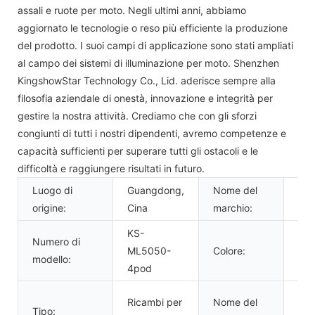
assali e ruote per moto. Negli ultimi anni, abbiamo
aggiornato le tecnologie o reso più efficiente la produzione
del prodotto. I suoi campi di applicazione sono stati ampliati
al campo dei sistemi di illuminazione per moto. Shenzhen
KingshowStar Technology Co., Lid. aderisce sempre alla
filosofia aziendale di onestà, innovazione e integrità per
gestire la nostra attività. Crediamo che con gli sforzi
congiunti di tutti i nostri dipendenti, avremo competenze e
capacità sufficienti per superare tutti gli ostacoli e le
difficoltà e raggiungere risultati in futuro.
Luogo di
Guangdong,
Nome del
Kin
origine:
Cina
marchio:
KS-
Numero di
ML5050-
Colore:
RG
modello:
4pod
Luc
Ricambi per
Nome del
Tipo:
del