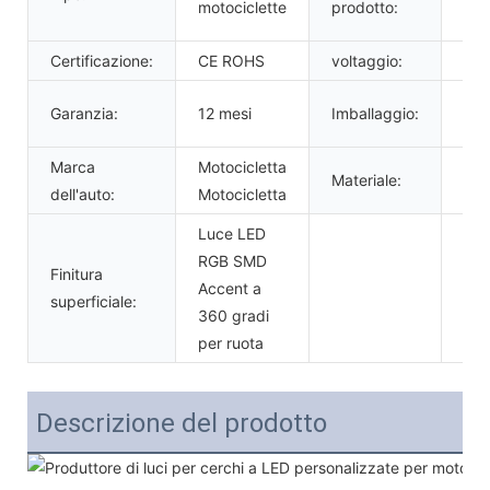
motociclette
prodotto:
ruo
Certificazione:
CE ROHS
voltaggio:
12V
Bor
Garanzia:
12 mesi
Imballaggio:
PV
Marca
Motocicletta
Materiale:
Pla
dell'auto:
Motocicletta
Luce LED
RGB SMD
Finitura
Accent a
superficiale:
360 gradi
per ruota
Descrizione del prodotto