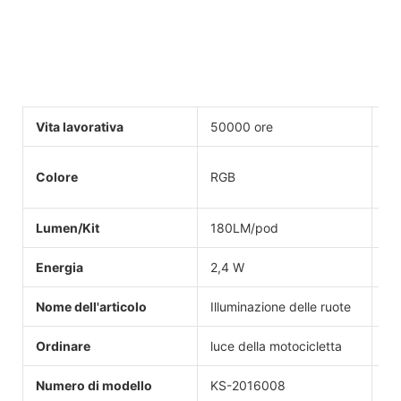
Vita lavorativa
50000 ore
Vo
Colore
RGB
Ap
Lumen/Kit
180LM/pod
Ce
Energia
2,4 W
Ga
Nome dell'articolo
Illuminazione delle ruote
Fu
Ordinare
luce della motocicletta
M
Numero di modello
KS-2016008
Pr