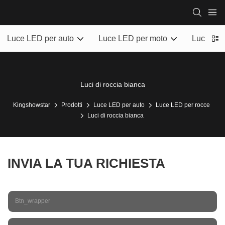
Luce LED per auto
Luce LED per moto
Luce mar
Luci di roccia bianca
Kingshowstar
Prodotti
Luce LED per auto
Luce LED per rocce
Luci di roccia bianca
INVIA LA TUA RICHIESTA
Btn_wrapper