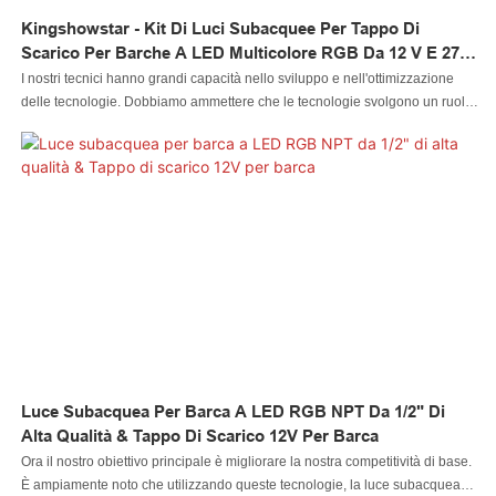
Kingshowstar - Kit Di Luci Subacquee Per Tappo Di
Scarico Per Barche A LED Multicolore RGB Da 12 V E 27
W Per Immersioni, Pesca E Luce Marina A LED
I nostri tecnici hanno grandi capacità nello sviluppo e nell'ottimizzazione
delle tecnologie. Dobbiamo ammettere che le tecnologie svolgono un ruolo
importante nel processo di produzione del kit di luci subacquee per la pesca
subacquea con tappo di scarico per barche a LED RGB multicolore da 12 V
e 27 W. Viene utilizzato principalmente nel campo dei sistemi di
illuminazione per motociclette.
Luce Subacquea Per Barca A LED RGB NPT Da 1/2" Di
Alta Qualità & Tappo Di Scarico 12V Per Barca
Ora il nostro obiettivo principale è migliorare la nostra competitività di base.
È ampiamente noto che utilizzando queste tecnologie, la luce subacquea