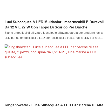
mercato, presenta vantaggi eccezionali e incomparabili in termini di
prestazioni, qualità, aspetto, ecc. e gode di un'ottima reputazione sul
mercato. Kingshowstar riassume i difetti dei prodotti precedenti e li migliora
continuamente. Le
Luci Subacquee A LED Multicolori Impermeabili E Durevoli
Da 12 V E 27 W Con Tappo Di Scarico Per Barche
Siamo orgogliosi di utilizzare tecnologie all'avanguardia per produrre luci a
LED per automobili, luci a LED per rocce, luci a frusta, luci a LED per ruote,
fari a LED, luci a LED per motociclette, luci a LED per barche, connettori per
cavi a LED e controller a LED. Nel campo dei sistemi di illuminazione per
auto, è ampiamente utilizzato e altamente accettato
Kingshowstar - Luce Subacquea A LED Per Barche Di Alta