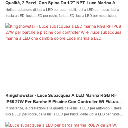
Qualità, 2 Pezzi, Con Spina Da 1/2'' NPT, Luce Marina A
LED Subacquea
Nella produzione di luci a LED per automobili, luci a LED per rocce, luci a
frusta a LED, luci a LED per ruote, fari a LED, luci a LED per motociclette,
luci a LED per barche, connettori per cavi a LED, controller a LED, vengono
utilizzate diverse tecnologie sofisticate. Con il miglioramento delle
prestazioni del prodotto, anche i suoi campi di applicazione sono stati
ampliati. Finora, è stato dimostrato che può essere utilizzato nel campo
delle luci per piscine
Kingshowstar - Luce Subacquea A LED Marina RGB RF
IP68 27W Per Barche E Piscine Con Controller Wi-Fi/luce
Subacquea Marina A LED Che Cambia Colore Luce Marina
In sostanza, le prestazioni e la qualità delle luci a LED per automobili, delle
A LED
luci a LED per rocce, delle luci a LED per frusta, delle luci a LED per ruote,
dei fari a LED per motociclette, delle luci a LED per barche, dei connettori
per cavi a LED, dei controller a LED sono determinate in gran parte dalle