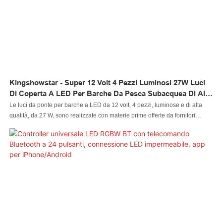
Kingshowstar - Super 12 Volt 4 Pezzi Luminosi 27W Luci
Di Coperta A LED Per Barche Da Pesca Subacquea Di Alta
Qualità Luce Marina A LED
Le luci da ponte per barche a LED da 12 volt, 4 pezzi, luminose e di alta
qualità, da 27 W, sono realizzate con materie prime offerte da fornitori
affidabili e sottoposte a test meticolosi. Dopo numerose discussioni del
nostro team di progettazione, la luce LED per automobili, la luce LED per
rocce, la luce LED per frusta, la luce LED per ruote, i fari LED, la luce LED
per motociclette, la luce LED per barche, il connettore per cavi LED e il
controller LED hanno finalmente acquisito un aspetto totalmente
accattivante e uno stile unico. Ha molti vantaggi, il che lo rende molto
prezioso