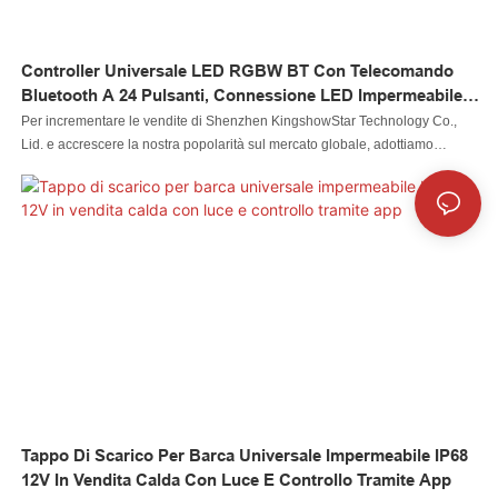
Controller Universale LED RGBW BT Con Telecomando
Bluetooth A 24 Pulsanti, Connessione LED Impermeabile,
App Per IPhone/Android
Per incrementare le vendite di Shenzhen KingshowStar Technology Co.,
Lid. e accrescere la nostra popolarità sul mercato globale, adottiamo
rigorose strategie di marketing, come la partecipazione a fiere e
l'aggiornamento delle nostre informazioni sui social media come Facebook,
per promuovere i nostri prodotti e servizi. Il nostro obiettivo eterno è
diventare una delle aziende più influenti e leader del settore
Tappo Di Scarico Per Barca Universale Impermeabile IP68
12V In Vendita Calda Con Luce E Controllo Tramite App