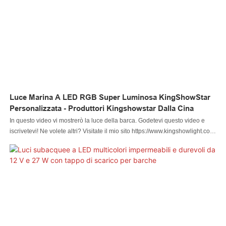
Luce Marina A LED RGB Super Luminosa KingShowStar
Personalizzata - Produttori Kingshowstar Dalla Cina
In questo video vi mostrerò la luce della barca. Godetevi questo video e
iscrivetevi! Ne volete altri? Visitate il mio sito https://www.kingshowlight.com.
La luce per barche a LED RGB super luminosa KingShowStar, rispetto a
prodotti simili sul mercato, presenta vantaggi eccezionali e incomparabili in
termini di prestazioni, qualità, aspetto, ecc. e gode di un'ottima reputazione
sul mercato. Kingshowstar riassume i difetti dei prodotti precedenti e li
migliora continuamente. Le specifiche della luce per barche a LED RGB
super luminosa KingShowStar possono essere personalizzate in base alle
vostre esigenze. La migliore azienda di luci marine per barche a LED RGB
super luminosa KingShowStar - Kingshowstar rispetto a prodotti simili sul