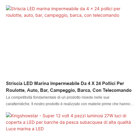
per barche a LED RGB NPT da 1/2" di alta qualità & con tappo di scarico da
12 V per barche può essere garantita. È prodotto per essere utilizzato nel
campo delle luci per piscine
Striscia LED Marina Impermeabile Da 4 X 24 Pollici Per
Roulotte, Auto, Bar, Campeggio, Barca, Con Telecomando
La competitività fondamentale di un prodotto risiede nelle sue
caratteristiche. Il nostro prodotto è realizzato con materie prime che hanno
superato i rigorosi test effettuati da personale professionale. Il prodotto è
realizzato per offrire altri vantaggi superiori. Inoltre, il suo design estetico è
molto enfatizzato perché potrebbe guidare la tendenza del settore