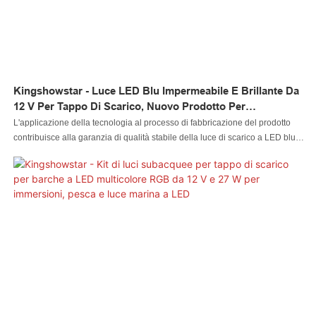
Kingshowstar - Luce LED Blu Impermeabile E Brillante Da
12 V Per Tappo Di Scarico, Nuovo Prodotto Per
Imbarcazioni Marine
L'applicazione della tecnologia al processo di fabbricazione del prodotto
contribuisce alla garanzia di qualità stabile della luce di scarico a LED blu
impermeabile brillante da 12 V durevole per barche marine. Per aggiungere
valore al prodotto, il nostro R&Gli ingegneri D aggiornano e migliorano
costantemente il prodotto per ampliarne la gamma di applicazioni.
Attualmente, è ampiamente utilizzato nel campo dei sistemi di illuminazione
per auto.