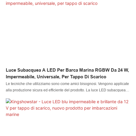
materie prime. Per quanto riguarda le materie prime delle luci per piscina,
sono stati effettuati numerosi test sui loro componenti chimici e sulle loro
prestazioni. In questo modo la qualità del prodotto è garantita fin dalla fonte.
Attualmente, il prodotto è stato testato per essere di eccellente e altre
proprietà
Luce Subacquea A LED Per Barca Marina RGBW Da 24 W,
Impermeabile, Universale, Per Tappo Di Scarico
Le tecniche che utilizziamo sono come amici bisognosi. Vengono applicate
alla produzione sicura ed efficiente del prodotto. La luce LED subacquea
per barche da 24 W RGBW Marine è ampiamente offerta per i campi di
applicazione delle luci per piscine.