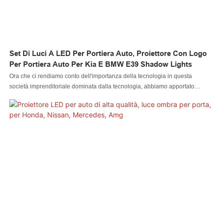
Set Di Luci A LED Per Portiera Auto, Proiettore Con Logo
Per Portiera Auto Per Kia E BMW E39 Shadow Lights
Ora che ci rendiamo conto dell'importanza della tecnologia in questa
società imprenditoriale dominata dalla tecnologia, abbiamo apportato
alcune innovazioni e miglioramenti alle tecnologie attualmente in uso. Nella
nostra azienda vengono ora applicate tecnologie avanzate nel processo di
produzione. Grazie a questi comprovati vantaggi, il set di luci per portiera
auto a LED, proiettore per logo per portiera auto per Kia per BMW E39
Shadow Lights ha riscosso un'ampia popolarità nel campo delle luci per
portiera auto a LED, proiettore per logo per portiera auto per Kia per BMW
E39 Shadow Lights.