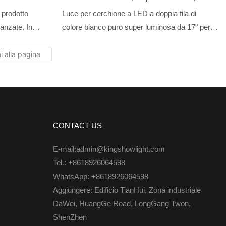
r Camion
Pollici, Per Camion, SUV, ATV, UTV, RZR
 prodotto
Luce per cerchione a LED a doppia fila di
anzate. In
colore bianco puro super luminosa da 17" per
zione per auto,
camion, SUV, ATV e UTV. RZR è il prodotto
la singola da 4
della combinazione degli sforzi e della
68 da 288 LED,
saggezza di tutti i dipendenti esperti. Luce per
amion e auto,
automobile a LED, luce per roccia a LED, luce
ta e di un ampio
a frusta a LED, luce per ruota a LED, faro a
LED, luce per motocicletta a LED, luce per
barca a LED, connettore per cavi a LED,
CONTACT US
controller a LED prodotto per garantire la qualità
E-mail:admin@kingshowlight.com
e certificato da istituzioni autorevoli. Le sue
Tel.: +8618926064598
caratteristiche multifunzionali e pratiche aiutano
WhatsApp: +8618926064598
a fornire ai clienti vantaggi.
Aggiungere: Edificio TianHui, Zona industriale
DaWei, HuangGe Road, LongGang Twon,
ShenZhen