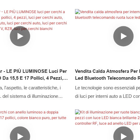
sato sulle versatili caratteristiche
tecnologie. Abbiamo effettuato 
 per cerchi auto a LED a doppia fila
per migliorare le tecnologie che 
ollici, per camion e pick-up
processo di produzione più rapi
i rivela molto utile nel campo dei
il prodotto è perfetto per i campi
uminazione per auto.
del sistema di illuminazione per
r - LE PIÙ LUMINOSE Luci Per
Vendita Calda Atmosfera Per 
Da 15,5 E 17 Pollici, 4 Pezzi,
Led Bluetooth Telecomando 
chi Auto, Luci Per Cerchi Auto,
Led Rgb
, l'aspetto, le caratteristiche, i
Le tecnologie sono essenziali p
chi Auto, Luci Per Cerchi Auto,
. del sistema di illuminazione
di luci per interni auto a LED c
 RZR, Luci Per Cerchi Bianchi
ssono essere i fattori importanti
Bluetooth e RGB. Dopo essere 
 i clienti. Nel processo di
aggiornato per diverse generazion
ci per automobili a LED, luci per
più recente ha dimostrato di ave
uci a frusta a LED, luci per ruote
estesi nei sistemi di illuminazio
LED, luci per motociclette a LED,
altri campi.