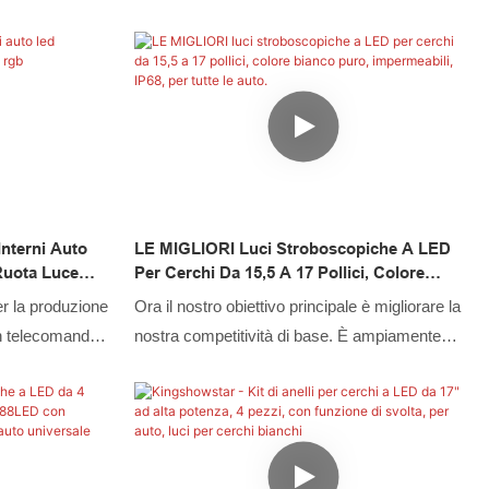
numerosi test
chimicamente stabili e fisicamente eccellenti.
rendono il
Come una sorta di unico e importante anello
do. Attualmente,
luminoso a LED bianco puro a doppia fila IP68,
 di applicazione
ha una varietà di usi in molti campi
 auto
Interni Auto
LE MIGLIORI Luci Stroboscopiche A LED
Ruota Luce
Per Cerchi Da 15,5 A 17 Pollici, Colore
Bianco Puro, Impermeabili, IP68, Per Tutte
er la produzione
Ora il nostro obiettivo principale è migliorare la
Le Auto.
on telecomando
nostra competitività di base. È ampiamente
stato
noto che utilizzando queste tecnologie, è
i, il prodotto
possibile garantire la migliore qualità delle luci
re usi più
stroboscopiche a LED per cerchi da 15,5 e 17
ne per auto e in
pollici, di colore bianco puro più luminose,
impermeabili IP68, per tutte le auto. Sono