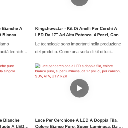
prodotte per essere utilizzate nel campo dei
sistemi di illuminazione per auto.
e Bianche A
Kingshowstar - Kit Di Anelli Per Cerchi A
D Bianca
LED Da 17" Ad Alta Potenza, 4 Pezzi, Con
ler RF, Luce
Funzione Di Svolta, Per Auto, Luci Per
biamo
Le tecnologie sono importanti nella produzione
ersale
Cerchi Bianchi
acità tecniche
del prodotto. Come una sorta di kit di luci
inazione per
sottoscocca a LED ad alta potenza da 4 pezzi
i con 288 LED e
multifunzionali per auto con funzione di svolta
 ad anello a LED
da 17" e anello per ruota, può essere
 diversi usi nel
ampiamente trovato negli scenari applicativi del
o
sistema di illuminazione per auto.
te Bianche
Luce Per Cerchione A LED A Doppia Fila,
 Ruote A LED A
Colore Bianco Puro, Super Luminosa, Da 17