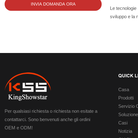
INVIA DOMANDA ORA
Le tecnologie 
sviluppo e la
vengono scope
striscia LED 
con funzione d
anche i suoi a
notevolmente 
di illuminazio
QUICK L
Casa
Prodotti
Servizi
Per qualsiasi richiesta o richiesta non esitate a
Soluzione
contattarci. Sono benvenuti anche gli ordini
Casi
OEM e ODM!
Notizia