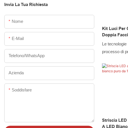
Invia La Tua Richiesta
luci per barch
LED, controlle
Nome
seguito le ult
Kit Luci Per
dei clienti, re
Doppia Faccia
LED, luci per 
E-Mail
Bianco Puro,
Le tecnologie 
luci per ruote
processo di p
motociclette 
Telefono/WhatsApp
aggiornato, il
connettori per
ed energie. La
unici nella lor
Azienda
stata estesa a
Per quanto rig
ruote
cerchiamo di 
Soddisfare
materie prime d
Striscia LED
A LED Bianc