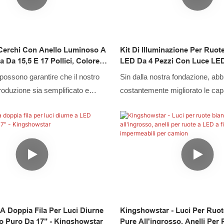
e a LED, connettori per cavi a
r a LED, i nostri progettisti hanno
ime tendenze e analizzato i gusti
 Cerchi Con Anello Luminoso A
Kit Di Illuminazione Per Ruot
ndendo così le luci per automobili a
 Da 15,5 E 17 Pollici, Colore
LED Da 4 Pezzi Con Luce LE
rocce a LED, luci a frusta a LED,
 Per Tutte Le Auto
Brillante 288LED Con Control
possono garantire che il nostro
Sin dalla nostra fondazione, ab
 a LED, fari a LED, luci per
Ad Anello LED Per Auto Univ
roduzione sia semplificato e
costantemente migliorato le cap
a LED, luci per barche a LED,
 che ci fa risparmiare molto tempo
nella produzione del kit di illum
 cavi a LED, controller a LED
 sua copertura di applicazione è
ruote bianche a LED da 4 pezz
o struttura e nel loro stile di design.
l campo della luce bianca delle
controller RF per auto con luce
uarda le sue caratteristiche,
universale. Il prodotto è adatto a
renderlo eccezionale adottando
sistema di illuminazione dell'aut
i alto livello
 A Doppia Fila Per Luci Diurne
Kingshowstar - Luci Per Ruo
o Puro Da 17" - Kingshowstar
Pure All'ingrosso, Anelli Per