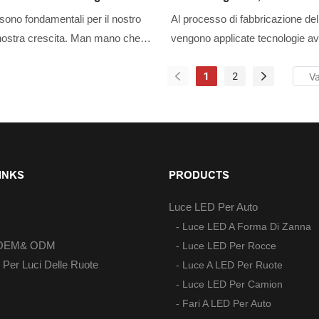
Fila Singola Impermeabili Pe
sono fondamentali per il nostro
Al processo di fabbricazione del
 nostra crescita. Man mano che
vengono applicate tecnologie av
rti i vantaggi della nuovissima
settori quali i sistemi di illumina
1
2
bianca pura super luminosa da 17"
le luci stroboscopiche a LED a fi
i indicatore di direzione e freno,
pezzi da 15,5'' impermeabili IP
mbiti di applicazione sono stati
le più luminose, per cerchi di c
ampliati. Nel campo dei sistemi
godono di una visibilità migliora
ne per auto, è di grande valore.
utilizzo.
INKS
PRODUCTS
Luce LED Per Auto
- Luce LED A Forma Di Zanna
o OEM& ODM
- Luce LED Per Rocce
 Per Luci Delle Ruote
- Luce A LED Per Ruote
- Luce LED Per Camion
- Fari A LED Per Auto