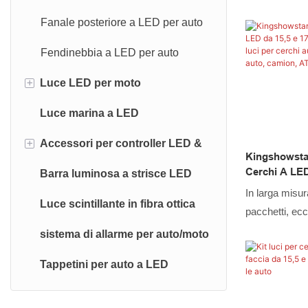
tecnologie. Ba
Fanale posteriore a LED per auto
del kit di luci
da 15,5 e 17 p
Fendinebbia a LED per auto
fuoristrada, s
+
Luce LED per moto
sistemi di ill
Luce marina a LED
Luci posteriori per motociclette
+
Accessori per controller LED &
Faro a LED per moto
Kingshowsta
Cerchi A LED 
Barra luminosa a strisce LED
Luce targa a LED per moto
Controllore LED
Luci Per Cer
In larga misura
Luci Per Cer
Luce scintillante in fibra ottica
Strisce luminose a LED per
Sdoppiatore per cavo di prolunga
pacchetti, ecc
Camion, ATV,
motociclette
automatica. po
sistema di allarme per auto/moto
che attraggono
Luci per ruote di motociclette
Tappetini per auto a LED
sviluppo di lu
rocce a LED, l
a LED, fari a 