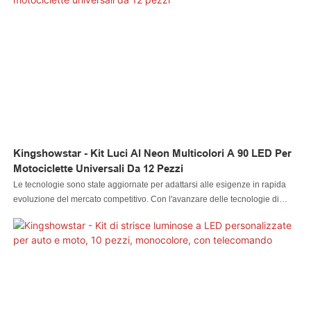
molto enfatizzato perché potrebbe guidare la tendenza del settore
Kingshowstar - Kit Luci Al Neon Multicolori A 90 LED Per
Motociclette Universali Da 12 Pezzi
Le tecnologie sono state aggiornate per adattarsi alle esigenze in rapida
evoluzione del mercato competitivo. Con l'avanzare delle tecnologie di
produzione, le prestazioni del kit di luci al neon multicolori a 90 LED per
motociclette da 12 pezzi sono state notevolmente migliorate. Ha un effetto
enorme sui campi dei sistemi di illuminazione per auto.