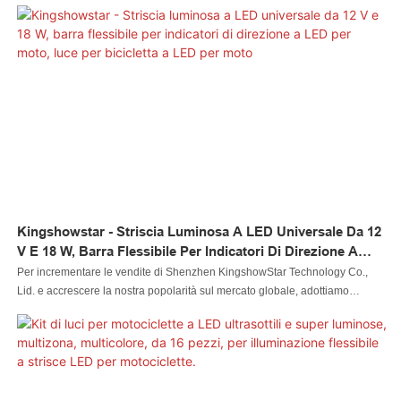
all'avanguardia per produrre il kit di strisce LED 5050 da 8 pezzi con luci per
moto da 60 LED, impermeabili e con interruttore remoto. Man mano che i
suoi vantaggi vengono scoperti sempre più, anche i suoi campi di
applicazione vengono ampliati. È comunemente visto nel campo dei sistemi
di illuminazione per auto ora
Kingshowstar - Striscia Luminosa A LED Universale Da 12
V E 18 W, Barra Flessibile Per Indicatori Di Direzione A
LED Per Moto, Luce Per Bicicletta A LED Per Moto
Per incrementare le vendite di Shenzhen KingshowStar Technology Co.,
Lid. e accrescere la nostra popolarità sul mercato globale, adottiamo
rigorose strategie di marketing, come la partecipazione a fiere e
l'aggiornamento delle nostre informazioni sui social media come Facebook,
per promuovere i nostri prodotti e servizi. Il nostro obiettivo eterno è
diventare una delle aziende più influenti e leader del settore