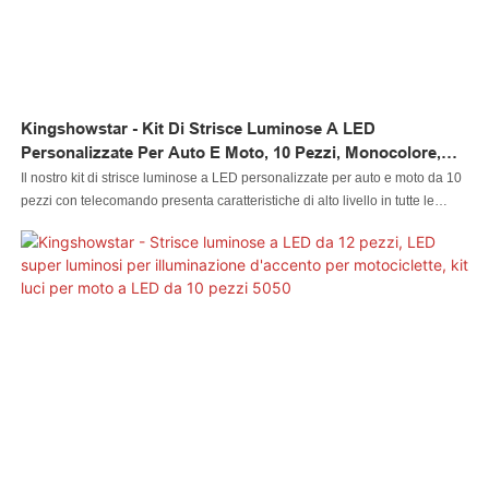
Kingshowstar - Kit Di Strisce Luminose A LED
Personalizzate Per Auto E Moto, 10 Pezzi, Monocolore,
Con Telecomando
Il nostro kit di strisce luminose a LED personalizzate per auto e moto da 10
pezzi con telecomando presenta caratteristiche di alto livello in tutte le
materie prime. Pertanto, presenta caratteristiche multifunzionali che ne
determinano in larga misura le applicazioni. Attualmente, la luce per
automobile a LED, la luce per roccia a LED, la luce a frusta a LED, la luce
per ruota a LED, il faro a LED, la luce per motocicletta a LED, la luce per
barca a LED, il connettore per cavi a LED, il controller a LED ha applicazioni
in un'ampia gamma di campi di sistemi di illuminazione per auto