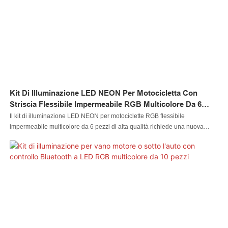
Kit Di Illuminazione LED NEON Per Motocicletta Con
Striscia Flessibile Impermeabile RGB Multicolore Da 6
Pezzi
Il kit di illuminazione LED NEON per motociclette RGB flessibile
impermeabile multicolore da 6 pezzi di alta qualità richiede una nuova
tecnologia avanzata. I nostri tecnici hanno ottimizzato con successo le
tecnologie e le hanno applicate al processo di produzione, risparmiando
anche costi e tempi. Ha dimostrato il suo valore nel campo dei sistemi di
illuminazione per auto