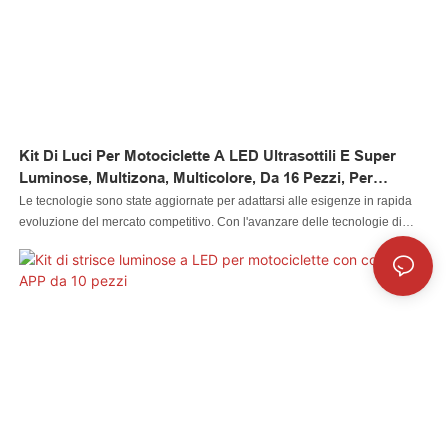
Kit Di Luci Per Motociclette A LED Ultrasottili E Super
Luminose, Multizona, Multicolore, Da 16 Pezzi, Per
Illuminazione Flessibile A Strisce LED Per Motociclette.
Le tecnologie sono state aggiornate per adattarsi alle esigenze in rapida
evoluzione del mercato competitivo. Con l'avanzare delle tecnologie di
produzione, le prestazioni del kit di illuminazione flessibile per motocicletta
a LED ultrasottile e super luminoso multi-zona da 16 pezzi sono state
notevolmente migliorate. Ha un effetto enorme sui campi del sistema di
illuminazione per motociclette.