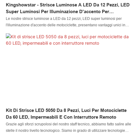
Kingshowstar - Strisce Luminose A LED Da 12 Pezzi, LED
Super Luminosi Per Illuminazione D'accento Per
Motociclette, Kit Luci Per Moto A LED Da 10 Pezzi 5050
Le nostre strisce luminose a LED da 12 pezzi, LED super luminosi per
l'illuminazione d'accento delle motociclette, presentano vantaggi unici in
termini di prestazioni e altro ancora. È realizzato con materie prime che
hanno superato la certificazione del sistema di gestione della qualità.
Inoltre, la luce LED per auto, la luce LED per roccia, la luce LED per frusta,
la luce LED per ruota, il faro LED, la luce LED per motocicletta, la luce LED
per barca, il connettore per cavi LED e il controller LED sono testati dal
nostro team di controllo qualità e non possono essere consegnati dalla
nostra fabbrica finché non ne confermiamo la qualità. La sua qualità può
essere garantita al 100%
Kit Di Strisce LED 5050 Da 8 Pezzi, Luci Per Motociclette
Da 60 LED, Impermeabili E Con Interruttore Remoto
Grazie agli sforzi scrupolosi del nostro staff tecnico, abbiamo fatto salire alle
stelle il nostro livello tecnologico. Siamo in grado di utilizzare tecnologie