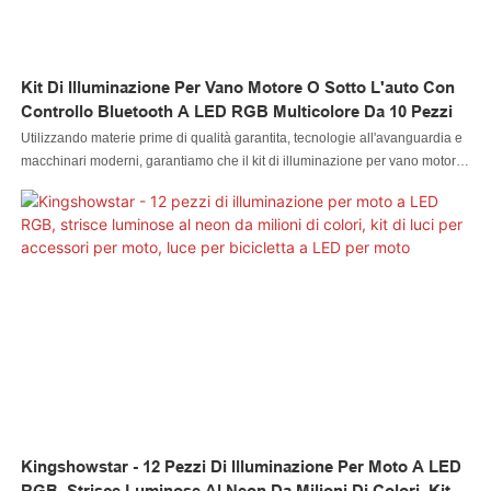
Kit Di Illuminazione Per Vano Motore O Sotto L'auto Con
Controllo Bluetooth A LED RGB Multicolore Da 10 Pezzi
Utilizzando materie prime di qualità garantita, tecnologie all'avanguardia e
macchinari moderni, garantiamo che il kit di illuminazione per vano motore
o sotto auto con controllo Bluetooth a LED RGB multicolore da 10 pezzi è
realizzato alla perfezione. Ha molte fantastiche funzionalità. Inoltre, la luce
per automobile a LED, la luce per roccia a LED, la luce per frusta a LED, la
luce per ruota a LED, il faro a LED, la luce per motocicletta a LED, la luce
per barca a LED, il connettore per cavi a LED, il controller a LED sono
progettati per stare al passo con le ultime tendenze e avere un aspetto
unico.
Kingshowstar - 12 Pezzi Di Illuminazione Per Moto A LED
RGB, Strisce Luminose Al Neon Da Milioni Di Colori, Kit Di