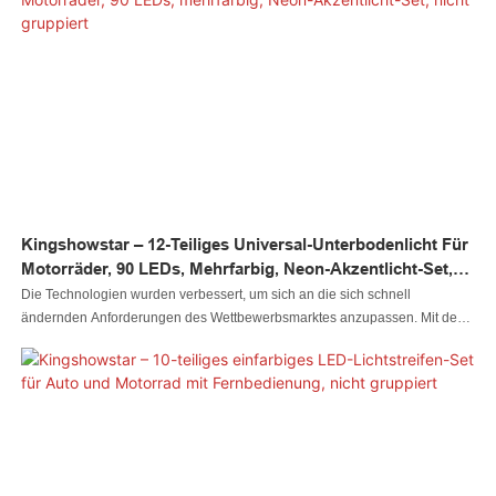
sein Erscheinungsbild stark betont, da es den Branchentrend anführen
könnte
Kingshowstar – 12-Teiliges Universal-Unterbodenlicht Für
Motorräder, 90 LEDs, Mehrfarbig, Neon-Akzentlicht-Set,
Nicht Gruppiert
Die Technologien wurden verbessert, um sich an die sich schnell
ändernden Anforderungen des Wettbewerbsmarktes anzupassen. Mit dem
Fortschritt der Fertigungstechnologien wurde die Leistung des fertigen 12-
teiligen Universal-Motorrad-Unterbodenbeleuchtungs-Kits mit 90 LEDs und
mehrfarbigen Neon-Akzentleuchten erheblich verbessert. Es hat enorme
Auswirkungen auf den Bereich der Autobeleuchtungssysteme.