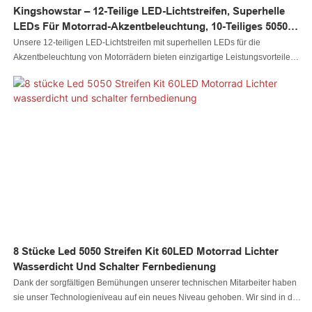
Kingshowstar – 12-Teilige LED-Lichtstreifen, Superhelle
LEDs Für Motorrad-Akzentbeleuchtung, 10-Teiliges 5050-
LED-Motorrad-Lichtset
Unsere 12-teiligen LED-Lichtstreifen mit superhellen LEDs für die
Akzentbeleuchtung von Motorrädern bieten einzigartige Leistungsvorteile
usw. Es besteht aus Rohstoffen, die die Zertifizierung des
Qualitätsmanagementsystems bestanden haben. Darüber hinaus werden
LED-Autolichter, LED-Felslichter, LED-Peitschenlichter, LED-Radlichter,
LED-Scheinwerfer, LED-Motorradlichter, LED-Bootslichter, LED-
Kabelverbinder und LED-Controller von unserem Qualitätskontrollteam
getestet und können unser Werk erst verlassen, wenn wir ihre Qualität
bestätigt haben. Die Qualität kann zu 100 % garantiert werden
8 Stücke Led 5050 Streifen Kit 60LED Motorrad Lichter
Wasserdicht Und Schalter Fernbedienung
Dank der sorgfältigen Bemühungen unserer technischen Mitarbeiter haben
sie unser Technologieniveau auf ein neues Niveau gehoben. Wir sind in der