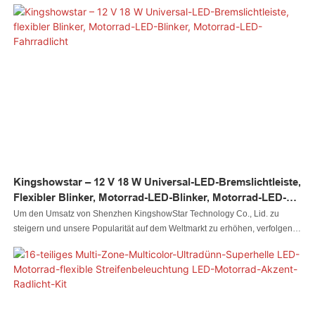
Lage, Spitzentechnologien zu nutzen, um das 8-teilige wasserdichte LED-
5050-Streifen-Kit mit 60 LED-Motorradlichtern und Fernschalter
herzustellen. Da ständig weitere Vorteile entdeckt werden, werden auch die
Anwendungsbereiche erweitert. Es ist heute allgemein im Bereich der
Autobeleuchtungssysteme zu sehen
Kingshowstar – 12 V 18 W Universal-LED-Bremslichtleiste,
Flexibler Blinker, Motorrad-LED-Blinker, Motorrad-LED-
Fahrradlicht
Um den Umsatz von Shenzhen KingshowStar Technology Co., Lid. zu
steigern und unsere Popularität auf dem Weltmarkt zu erhöhen, verfolgen
wir konsequent Marketingstrategien, wie etwa die Teilnahme an
Ausstellungen und die Aktualisierung unserer Informationen in sozialen
Medien wie Facebook, um für unsere Produkte und Dienstleistungen zu
werben. Unser ewiges Ziel ist es, eines der einflussreichsten und führenden
Unternehmen der Branche zu werden