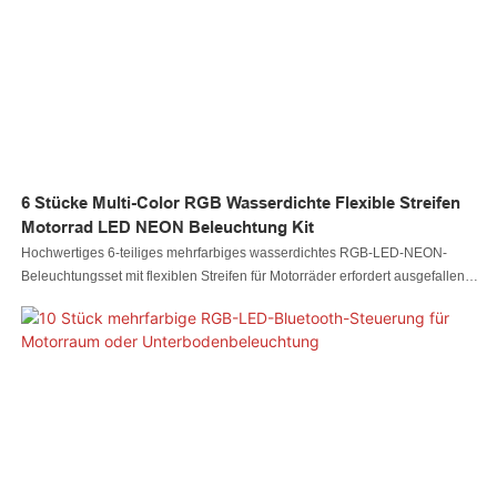
6 Stücke Multi-Color RGB Wasserdichte Flexible Streifen
Motorrad LED NEON Beleuchtung Kit
Hochwertiges 6-teiliges mehrfarbiges wasserdichtes RGB-LED-NEON-
Beleuchtungsset mit flexiblen Streifen für Motorräder erfordert ausgefallene
neue Technologie. Unsere Techniker haben erfolgreich Technologien
optimiert und sie auf den Herstellungsprozess angewendet, wodurch auch
Kosten und Zeit gespart wurden. Es hat seinen Wert im Bereich der
Autobeleuchtungssysteme bewiesen