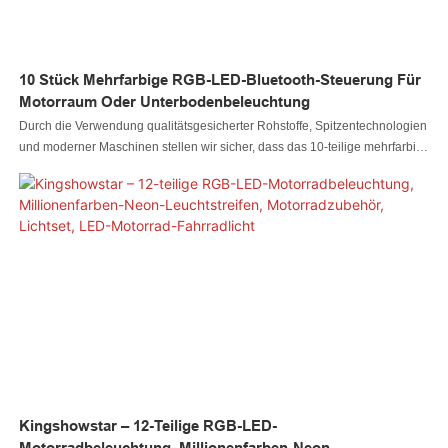
10 Stück Mehrfarbige RGB-LED-Bluetooth-Steuerung Für
Motorraum Oder Unterbodenbeleuchtung
Durch die Verwendung qualitätsgesicherter Rohstoffe, Spitzentechnologien
und moderner Maschinen stellen wir sicher, dass das 10-teilige mehrfarbige
RGB-LED-Beleuchtungsset mit Bluetooth-Steuerung für den Motorraum
oder die Unterbodenbeleuchtung des Fahrzeugs perfekt hergestellt wird. Es
hat viele tolle Funktionen. Darüber hinaus sind LED-Autolichter, LED-
Rocklichter, LED-Peitschenlichter, LED-Radlichter, LED-Scheinwerfer, LED-
Motorradlichter, LED-Bootslichter, LED-Kabelverbinder und LED-Controller
so konzipiert, dass sie mit den neuesten Trends Schritt halten und ein
einzigartiges Aussehen haben
Kingshowstar – 12-Teilige RGB-LED-
Motorradbeleuchtung, Millionenfarben-Neon-