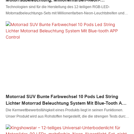
Leuchtstreifen, Motorradzubehör, Lichtset, LED-Motorrad-
Technologien sind für die Herstellung des 12-teiligen RGB-LED-
Fahrradlicht
Motorradbeleuchtungs-Sets mit Millionenfarben-Neon-Leuchtstreifen und
Motorradzubehör von entscheidender Bedeutung. Nach der
Weiterentwicklung über mehrere Generationen hinweg hat sich gezeigt,
dass das neueste Produkt in Autobeleuchtungssystemen und anderen
Bereichen umfangreichere Einsatzmöglichkeiten bietet
Motorrad SUV Bunte Farbwechsel 10 Pods Led String
Lichter Motorrad Beleuchtung System Mit Blue-Tooth APP
Control
Die Kernwettbewerbsfähigkeit eines Produkts liegt in seinen Funktionen.
Unser Produkt wird aus Rohstoffen hergestellt, die die strengen Tests durch
professionelles Personal bestanden haben. Das Produkt ist so konzipiert,
dass es über weitere hervorragende Vorteile verfügt. Darüber hinaus wird