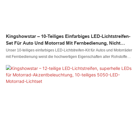
Kingshowstar – 10-Teiliges Einfarbiges LED-Lichtstreifen-
Set Für Auto Und Motorrad Mit Fernbedienung, Nicht
Gruppiert
Unser 10-teiliges einfarbiges LED-Lichtstreifen-Kit für Autos und Motorräder
mit Fernbedienung weist die hochwertigen Eigenschaften aller Rohstoffe
auf. Daher verfügt es über multifunktionale Eigenschaften, die seine
Anwendung weitgehend bestimmen. Derzeit werden LED-Autolichter, LED-
Rocklichter, LED-Peitschenlichter, LED-Radlichter, LED-Scheinwerfer, LED-
Motorradlichter, LED-Bootslichter, LED-Kabelverbinder und LED-Controller
in einer Vielzahl von Bereichen der Autobeleuchtungssysteme eingesetzt.