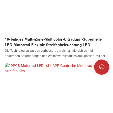
16-Teiliges Multi-Zone-Multicolor-Ultradünn-Superhelle
LED-Motorrad-Flexible Streifenbeleuchtung LED-
Motorrad-Akzent-Radlicht-Kit
Die Technologien wurden verbessert, um sich an die sich schnell
ändernden Anforderungen des Wettbewerbsmarktes anzupassen. Mit der
Weiterentwicklung der Fertigungstechnologien wurde die Leistung des
fertigen 16-teiligen, mehrfarbigen, ultradünnen, superhellen LED-Motorrad-
Flexstreifens mit LED-Akzent-Radbeleuchtungssatz für Motorräder erheblich
verbessert. Dies hat enorme Auswirkungen auf den Bereich der
Motorradbeleuchtungssysteme