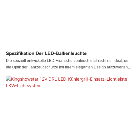
Umgebungsbedingungen wie Regen, Schnee und extremen Temperaturen
garantieren. Dank ihrer kompakten Größe und des standardisierten,
wasserdichten Steckers lässt sie sich schnell an verschiedene
Anwendungsszenarien anpassen, darunter Notbeleuchtung, Rückleuchten
und Innenraumbeleuchtung. Dies macht sie zu einer kostengünstigen Wahl
für Kfz-Teilehändler, Tuning-Werkstätten und Erstausrüster.
Spezifikation Der LED-Balkenleuchte
Die speziell entwickelte LED-Frontschürzenleuchte ist nicht nur ideal, um
die Optik der Fahrzeugschürze mit ihrem eleganten Design aufzuwerten,
sondern eignet sich auch perfekt als Positionsleuchte an Fahrzeugen wie
Lkw, UTVs und ATVs. Das Set besticht durch sein ansprechendes Design
und lässt sich einfach an der Front- oder Heckschürze montieren. Dank der
robusten Abdichtung und Korrosionsbeständigkeit ist die Leuchte auch bei
Regen und unter extremen Bedingungen einsetzbar und trotzt allen
Witterungsbedingungen. Sie verbessert nicht nur die Optik Ihres Fahrzeugs,
sondern erhöht auch Ihre Fahrsicherheit.