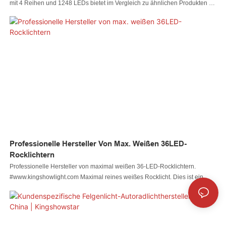
mit 4 Reihen und 1248 LEDs bietet im Vergleich zu ähnlichen Produkten auf
dem Markt unvergleichliche Vorteile hinsichtlich Leistung, Qualität,
Aussehen usw. und genießt einen guten Ruf auf dem Markt. Kingshowstar
fasst die Mängel früherer Produkte zusammen und verbessert sie
kontinuierlich. Die Spezifikationen des Kingshowstar 4-teiligen 17-Zoll-4-
reihigen 1248-LED-Radbeleuchtungssatzes Dream Color Felgenlicht
Autoradlicht können an Ihre Bedürfnisse angepasst werden
Professionelle Hersteller Von Max. Weißen 36LED-
Rocklichtern
Professionelle Hersteller von maximal weißen 36-LED-Rocklichtern.
#www.kingshowlight.com Maximal reines weißes Rocklicht. Dies ist ein
neues Produkt, wir sind der Entwickler und haben ein Patent. 1) Dieses
Rocklicht passt für alle Geländewagen. Aluminiumgehäuse, wasserdichtes
Pod-Licht der Schutzart IP68 mit einfarbigen LEDs. 36 Hochleistungs-LEDs
mit einer Leistung von bis zu 3200 Lumen und einem weiten Abstrahlwinkel