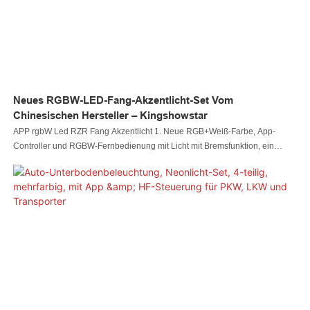
Neues RGBW-LED-Fang-Akzentlicht-Set Vom
Chinesischen Hersteller – Kingshowstar
APP rgbW Led RZR Fang Akzentlicht 1. Neue RGB+Weiß-Farbe, App-
Controller und RGBW-Fernbedienung mit Licht mit Bremsfunktion, ein
perfekter Ersatz für Ihre RZR-Fang-Leuchten. 2. IP67-
Wasserdichtigkeitsklasse mit bestem Material, das aus einer starken ABS-
Rückschale und einem RZR-Scheinwerfer aus Polycarbonat besteht. ，
Hervorragende Wasserbeständigkeit sorgt dafür, dass die Fang-
Lichtlampenperlen weiterhin gut funktionieren und leuchten.3. Einfach zu
installieren, minimiert die Installationszeit. Erleben Sie den Spaß der RZR-
LED-Fanglichter schneller.4. 16 Vollfarben dimmbar und 22 dynamische
Modelle mit einstellbarer Geschwindigkeit, DIY- und Musikfunktion
verfügbar5. Superhelle Weiß-Override-Funktion, mit der das Kit mit einem
Kuppelschalter oder einer Innenbeleuchtung weiß geschaltet werden
kann.6. Weitreichende Passform für verschiedene UTVs, Ersatz für die