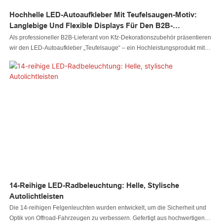
Hochhelle LED-Autoaufkleber Mit Teufelsaugen-Motiv:
Langlebige Und Flexible Displays Für Den B2B-
Großeinkauf
Als professioneller B2B-Lieferant von Kfz-Dekorationszubehör präsentieren
wir den LED-Autoaufkleber „Teufelsauge“ – ein Hochleistungsprodukt mit
hochwertigen LED-Lichtquellen und LED-Perlen. Der Aufkleber zeichnet
sich durch hohe Helligkeit, klare und satte Farben sowie eine stabile und
langlebige Leistung aus und erfüllt so die strengen Qualitätsanforderungen
für Großbestellungen. Sein flexibles Design passt sich verschiedenen
Karosserieformen an, während die robuste Struktur auch unter rauen
Außenbedingungen widerstandsfähig ist. Ideal für Großhändler,
Distributoren und Marken im Bereich Fahrzeugtuning: Dieses Produkt
vereint Ästhetik und Funktionalität und erweitert Ihr Produktportfolio. So
erfüllen Sie die Kundenerwartungen an Zuverlässigkeit und Langlebigkeit.
Kontaktieren Sie uns für Preise bei größeren Bestellmengen, individuelle
Anpassungsmöglichkeiten und stabile Lieferketten.
14-Reihige LED-Radbeleuchtung: Helle, Stylische
Autolichtleisten
Die 14-reihigen Felgenleuchten wurden entwickelt, um die Sicherheit und
Optik von Offroad-Fahrzeugen zu verbessern. Gefertigt aus hochwertigen