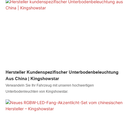
Zusatzbeleuchtung und eine individuelle Optik Ihres Fahrzeugs. Wichtige
Informationen: *LED-Beleuchtung: 19.872 ultrahelle, reinweiße 2835 LEDs
(für 17 Zoll) *Kosten: 35.000 *Anwendungsbereich: 12–14 V DC
*Parameter: 44 A
Hersteller Kundenspezifischer Unterbodenbeleuchtung
Aus China | Kingshowstar
Verwandeln Sie Ihr Fahrzeug mit unseren hochwertigen
Unterbodenleuchten von Kingshowstar.