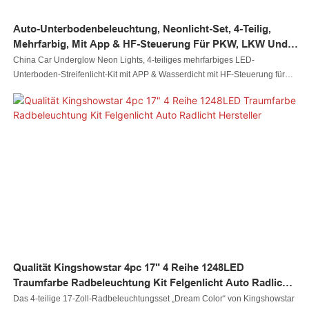
OEM-Teile 2884871. Kemimoto RZR Blinkerlicht wird kompatibel mit 2019
2020 2021 2022 Poalris RZR XP TURBO /
Auto-Unterbodenbeleuchtung, Neonlicht-Set, 4-Teilig,
Mehrfarbig, Mit App & HF-Steuerung Für PKW, LKW Und
Transporter
China Car Underglow Neon Lights, 4-teiliges mehrfarbiges LED-
Unterboden-Streifenlicht-Kit mit APP & Wasserdicht mit HF-Steuerung für
den Außenbereich von Autos, LKWs und Lieferwagen, Hersteller von
dekorativen Autolichtern. Die Qualität dieser Neonlichter unter dem Auto
wird vor dem Laden streng geprüft.
Qualität Kingshowstar 4pc 17" 4 Reihe 1248LED
Traumfarbe Radbeleuchtung Kit Felgenlicht Auto Radlicht
Hersteller
Das 4-teilige 17-Zoll-Radbeleuchtungsset „Dream Color“ von Kingshowstar