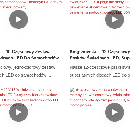
niu przez kilka generacji,
Produkt jest wykonany tak, aby 
odukt udowodnił, że ma szersze
lepsze funkcje. Co więcej, jego 
 w systemach oświetlenia
bardzo podkreślany, ponieważ
o i innych dziedzinach
wyznaczać trendy w branży
r - 10-Częściowy Zestaw
Kingshowstar - 12-Częściow
tlnych LED Do Samochodów I
Pasków Świetlnych LED, Sup
Jednym Kolorze Z Pilotem,
LED Do Motocykli, Oświetlen
ciowy, jednokolorowy zestaw
Nasze 12-częściowe paski świe
ny
10-Częściowy Zestaw Oświetl
ych LED do samochodów i
superjasnych diodach LED do o
Motocyklowego LED 5050
 zdalnym sterowaniem
akcentującego motocykle mają
e się doskonałymi
zalety pod względem wydajności
mi wszystkich surowców.
Wykonany jest z surowców, któ
 wielofunkcyjne cechy, które w
certyfikację systemu zarządzan
decydują o jego zastosowaniu.
więcej, światła samochodowe L
etlenie samochodowe LED,
LED Rock, światła LED Whip, ś
ypu LED Rock, oświetlenie typu
Wheel, światła LED Headlight, 