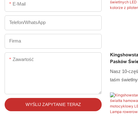
E-Mail
Po udoskonale
najnowszy pr
zastosowanie
Telefon/WhatsApp
samochodoweg
Firma
Kingshowsta
Zawartość
Pasków Świe
Motocykli W 
Nasz 10-częś
Niegrupowa
taśm świetln
motocykli ze
charakteryzuj
właściwościa
WYŚLIJ ZAPYTANIE TERAZ
Posiada zatem
dużej mierze 
Obecnie oświ
oświetlenie t