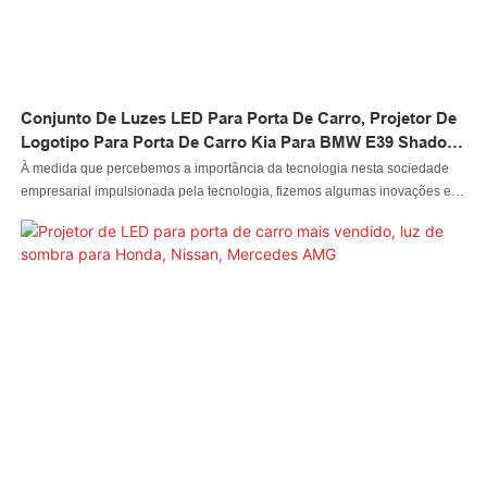
Conjunto De Luzes LED Para Porta De Carro, Projetor De
Logotipo Para Porta De Carro Kia Para BMW E39 Shadow
Lights
À medida que percebemos a importância da tecnologia nesta sociedade
empresarial impulsionada pela tecnologia, fizemos algumas inovações e
melhorias em nossas tecnologias usadas atualmente. Tecnologias
avançadas são aplicadas no processo de fabricação agora em nossa
empresa. Com essas vantagens comprovadas, o conjunto de luzes de porta
de carro LED, luz de projetor de logotipo de porta de carro para Kia para
luzes de sombra BMW E39 recebeu grande popularidade no(s) campo(s)
de conjunto de luzes de porta de carro LED, luz de projetor de logotipo de
porta de carro para Kia para luzes de sombra BMW E39