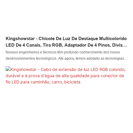
Kingshowstar - Chicote De Luz De Destaque Multicolorido
LED De 4 Canais, Tira RGB, Adaptador De 4 Pinos, Divisor,
Conector De Fio LED
Nossos engenheiros e técnicos têm profundo conhecimento dos novos
desenvolvimentos tecnológicos. Até agora, temos adotado as tecnologias
atualizadas e maduras. É popular no(s) campo(s) de aplicação do Sistema
de Iluminação Automotiva