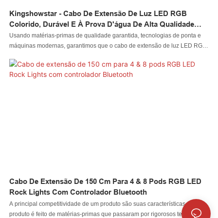
Kingshowstar - Cabo De Extensão De Luz LED RGB
Colorido, Durável E À Prova D'água De Alta Qualidade
Para Conector De Fio LED Para Caminhão, Carro, Bicicleta
Usando matérias-primas de qualidade garantida, tecnologias de ponta e
máquinas modernas, garantimos que o cabo de extensão de luz LED RGB
colorido, à prova d'água e durável de alta qualidade para caminhões,
carros e bicicletas seja feito com perfeição. Ele tem muitos recursos
excelentes. Além disso, a luz LED para automóvel, luz LED para rocha, luz
LED para chicote, luz LED para roda, farol LED, luz LED para motocicleta,
luz LED para barco, conector de fio LED, o controlador LED foi projetado
para acompanhar as últimas tendências e ter uma aparência única.
Cabo De Extensão De 150 Cm Para 4 & 8 Pods RGB LED
Rock Lights Com Controlador Bluetooth
A principal competitividade de um produto são suas características. Nosso
produto é feito de matérias-primas que passaram por rigorosos testes