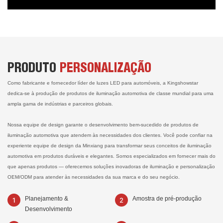
PRODUTO
PERSONALIZAÇÃO
Como fabricante e fornecedor líder de luzes LED para automóveis, a Kingshowstar
dedica-se à produção de produtos de iluminação automotiva de classe mundial para uma
ampla gama de indústrias e parceiros globais.
Nossa equipe de design garante o desenvolvimento bem-sucedido de produtos de
iluminação automotiva que atendem às necessidades dos clientes. Você pode confiar na
experiente equipe de design da Minxiang para transformar seus conceitos de iluminação
automotiva em produtos duráveis ​​e elegantes. Somos especializados em fornecer mais do
que apenas produtos — oferecemos soluções inovadoras de iluminação e personalização
OEM/ODM para atender às necessidades da sua marca e do seu negócio.
Planejamento &
Amostra de pré-produção
Desenvolvimento