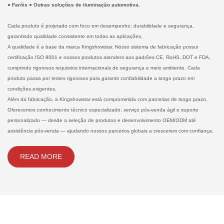
● Faróis ● Outras soluções de iluminação automotiva.
Cada produto é projetado com foco em desempenho, durabilidade e segurança,
garantindo
qualidade consistente em todas as aplicações.
A qualidade é a base da marca Kingshowstar. Nosso sistema de fabricação possui
certificação ISO 9001 e nossos produtos atendem aos padrões CE, RoHS, DOT e FDA,
cumprindo rigorosos
requisitos internacionais de segurança e meio ambiente. Cada
produto passa por testes rigorosos
para garantir confiabilidade a longo prazo em
condições exigentes.
Além da fabricação, a Kingshowstar está comprometida com parcerias de longo prazo.
Oferecemos
conhecimento técnico especializado, serviço pós-venda ágil e suporte
personalizado —
desde a seleção de produtos e desenvolvimento OEM/ODM até
assistência pós-venda — ajudando nossos
parceiros globais a crescerem com confiança.
READ MORE