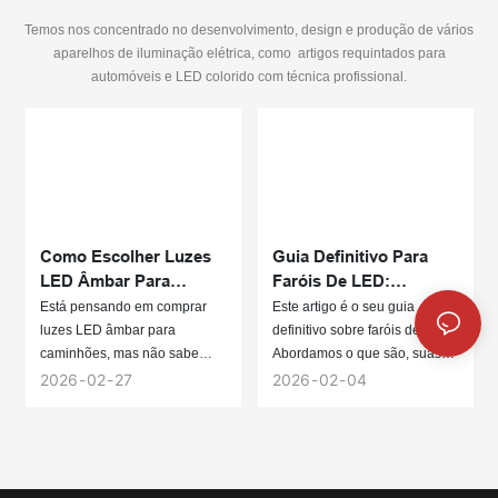
Temos nos concentrado no desenvolvimento, design e produção de vários
aparelhos de iluminação elétrica, como
artigos requintados para
automóveis e LED colorido com técnica profissional.
Como Escolher Luzes
Guia Definitivo Para
LED Âmbar Para
Faróis De LED:
Caminhões: Um Guia
Principais Vantagens,
Está pensando em comprar
Este artigo é o seu guia
De Compra Completo
Como Escolher E
luzes LED âmbar para
definitivo sobre faróis de LED.
Instalação.
caminhões, mas não sabe
Abordamos o que são, suas
como escolher as certas? Este
principais vantagens e como
2026
02
27
2026
02
04
artigo é para você; continue
escolher a melhor solução de
lendo para descobrir como
LED para o seu uso.
escolher as melhores luzes
LED âmbar para caminhões.