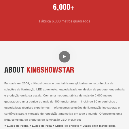
6,000+
Fábrica 6.000 metros quadrados
ABOUT
KINGSHOWSTAR
Fundada em 2009, a Kingshowstar é uma fabricante globalmente reconhecida de
soluções de iluminação LED automotiva, especializada em design de produto, engenharia
e produção em larga escala. Com uma moderna fábrica de mais de 6.000 metros
quadrados e uma equipe de mais de 400 funcionários — incluindo 30 engenheiros e
especialistas técnicos experientes — oferecemos soluções de iluminação inovadoras e
confiáveis ​​para o mercado de reposição automotiva em todo o mundo. Oferecemos uma
linha completa de produtos de iluminação LED, incluindo:
● Luzes de rocha ● Luzes de roda
●
Luzes de chicote
● Luzes para motocicleta