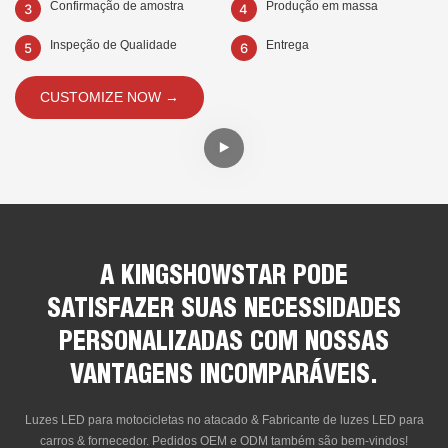
Confirmação de amostra
Produção em massa
Inspeção de Qualidade
Entrega
CUSTOMIZE NOW →
A KINGSHOWSTAR PODE
SATISFAZER SUAS NECESSIDADES
PERSONALIZADAS COM NOSSAS
VANTAGENS INCOMPARÁVEIS.
Luzes LED para motocicletas no atacado & Fabricante de luzes LED para
carros & fornecedor. Pedidos OEM e ODM também são bem-vindos!