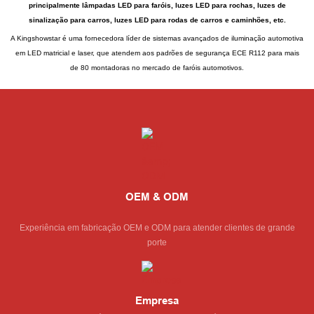
principalmente lâmpadas LED para faróis, luzes LED para rochas, luzes de
sinalização para carros, luzes LED para rodas de carros e caminhões, etc.
A Kingshowstar é uma fornecedora líder de sistemas avançados de iluminação automotiva
em LED matricial e laser, que atendem aos padrões de segurança ECE R112 para mais
de 80 montadoras no mercado de faróis automotivos.
OEM & ODM
Experiência em fabricação OEM e ODM para atender clientes de grande
porte
Empresa