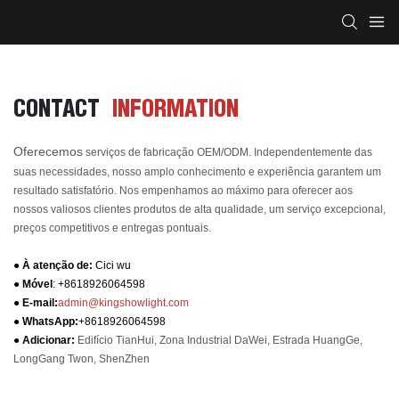
CONTACT
INFORMATION
Oferecemos
serviços de fabricação OEM/ODM. Independentemente das
suas necessidades, nosso amplo conhecimento e experiência garantem um
resultado satisfatório. Nos empenhamos ao máximo para oferecer aos
nossos valiosos clientes produtos de alta qualidade, um serviço excepcional,
preços competitivos e entregas pontuais.
● À atenção de:
Cici wu
● Móvel
: +8618926064598
● E-mail:
admin@kingshowlight.com
●
WhatsApp:
+8618926064598
● Adicionar:
Edifício TianHui, Zona Industrial DaWei, Estrada HuangGe,
LongGang Twon, ShenZhen