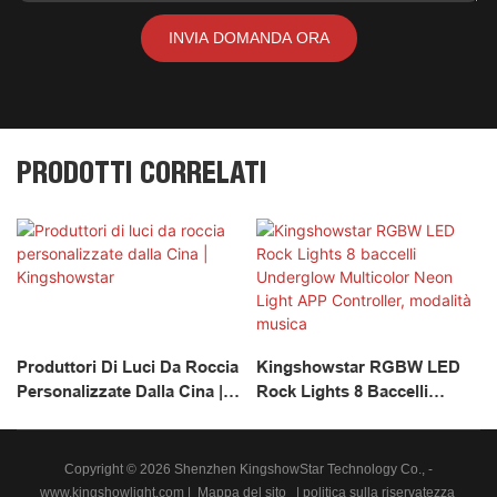
INVIA DOMANDA ORA
PRODOTTI CORRELATI
Produttori Di Luci Da Roccia
Kingshowstar RGBW LED
Personalizzate Dalla Cina |
Rock Lights 8 Baccelli
Kingshowstar
Underglow Multicolor Neon
Light APP Controller,
Modalità Musica
Copyright © 2026 Shenzhen KingshowStar Technology Co., -
www.kingshowlight.com
|
Mappa del sito
|
politica sulla riservatezza