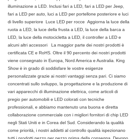
illuminazione a LED. Inclusi fari a LED, fari a LED per Jeep,
fari a LED per auto, luci a LED per portellone posteriore e luci
di livello superiore Luce LED per rocce Aggiorna la luce della
ruota a LED, la luce della frusta a LED, la luce della barca a
LED, la luce della motocicletta a LED, il controller a LED e
alcuni altri accessori La maggior parte dei nostri prodotti è
certificata CE e RoHS. Oltre il 90 percento dei nostri prodotti
viene consegnato in Europa, Nord America e Australia. King
Show è in grado di soddisfare le vostre esigenze
personalizzate grazie ai nostri vantaggi senza pari. Ci siamo
concentrati sullo sviluppo, la progettazione e la produzione di
vari apparecchi di illuminazione elettrica, come articoli di
pregio per automobili e LED colorati con tecniche
professionali, e abbiamo mantenuto una buona e diretta
collaborazione commerciale con i migliori fornitori di chip LED
negli Stati Uniti e in Corea del Sud. Considerando la qualità
come priorità, i nostri addetti al controllo qualità ispezionano
tutti i prodotti pezzo per pezzo prima della consegna. Devono