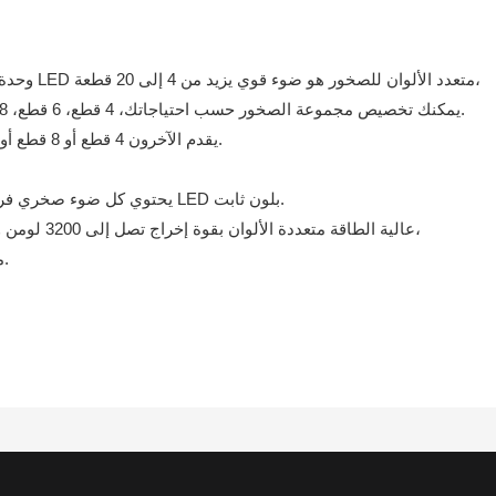
2) وحدة تحكم تطبيقات الموسيقى اللاسلكية بتقنية البلوتوث، مصباح LED متعدد الألوان للصخور هو ضوء قوي يزيد من 4 إلى 20 قطعة،
يمكنك تخصيص مجموعة الصخور حسب احتياجاتك، 4 قطع، 6 قطع، 8 قطع، 10 قطع، 12 قطعة، 16 قطعة، 18 قطعة، 20 قطعة متوفرة.
يقدم الآخرون 4 قطع أو 8 قطع أو 12 قطعة فقط، ويمكننا تخصيص أي مجموعات حسب احتياجاتك.
3) يحتوي كل ضوء صخري فردي على غلاف من الألومنيوم مع ضوء مقاوم للماء مع مصباح LED بلون ثابت.
36 قطعة 3 في 1 LED عالية الطاقة متعددة الألوان بقوة إخراج تصل إلى 3200 لومن وتنبعث منها زاوية شعاع واسعة 360 درجة،
مما سيجعل سيارتك فائقة السطوع وقيادة أكثر أمانًا وحياة أفضل.