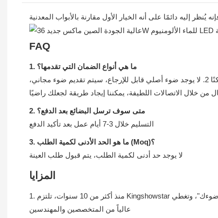
FAQ
1. ما هي أنواع الضمان التي تقدمها؟
جميع منتجاتنا هي ضمان الجودة لمدة 12 شهرًا، في حالة حدوث أي مشكلة، يجب على المشتري تقديم دليل لنا بالصور إذا كان ذلك ممكنًا 2. لا يوجد ضوء أصلي قابل للإرجاع، سيتم تقديم ضوء مجاني،
 من خلال الاتصالات اللطيفة، يمكننا إيجاد طريقة لجعلك راضيًا
2. متى سوف ترسل البضائع بعد الدفع؟
التسليم خلال 3-7 أيام عمل بعد تأكيد الدفع
3. ما هو الحد الأدنى لكمية الطلب (Moq)؟
لا يوجد حد أدنى لكمية الطلب، يتم قبول طلب العينة
المزايا
1. منذ أكثر من 10 سنوات، تلتزم Kingshowstar دائمًا بفكرة "إضاءة سيارتك، إضاءة ضوءك"، وتغطي King Show مساحة 6000 متر مربع وتضم حوالي 400 موظف، بما في ذلك 30 موظفًا مؤهلين تأهيلاً
عالياً من المتخصصين والمهندسين