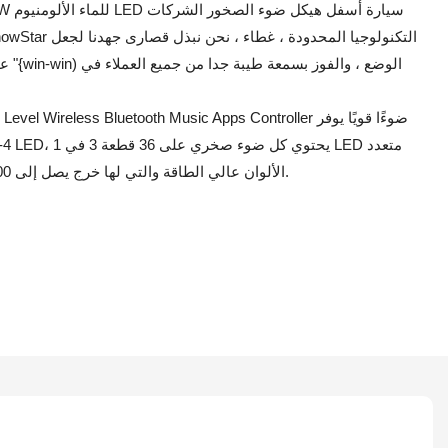
عملا
الألوان عالي الطاقة والتي لها خرج يصل إلى 3200 لومن وتنبعث منها زاوية شعاع واسعة 360 درجة.