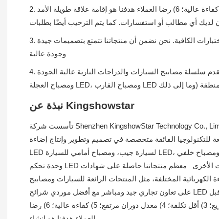
2. نحن نضمن أن منتجاتنا لديها تصاميم جيدة وأعلى جودة. مساعينا: 1) جودة عالية؛ 2) تسليم سريع؛ 3) أقل تكلفة؛ 4) دوران مرتفع؛ 5) كفاءة عالية؛ 6) رضا العملاء هدفنا هو إقامة علاقة طويلة الأمد
3. مع الأخذ في الاعتبار الجودة كأولوية، يقوم موظفو مراقبة الجودة لدينا بفحص جميع المنتجات قطعة قطعة قبل التسليم. يجب إجراء الاختبارات الكافية. نحن نضمن أن منتجاتنا تتمتع بتصميمات جيدة
وجودة عالية
4. نحن نقدم سلسلة مصابيح السيارات والدراجات النارية عالية الجودة (مصباح الصخور LED، ومصباح الدراجات النارية LED، ومصباح المصباح LED، ومصباح الباب الخلفي LED، ومصباح السوط LED،
نبذة عن Kingshowstar
تأسست شركة Shenzhen KingshowStar Technology Co., Limited في شنتشن ويقع مصنعنا في شنتشن، الصين. تبلغ مساحة King Show 6000 متر مربع ويضم حوالي 400 موظف، بما في ذلك 30
صصة في تصميم وتطوير وإنتاج إضاءة LED. بما في ذلك مصابيح LED، ومصباح أمامي
LED لسيارة جيب، ومصباح أمامي للسيارة LED، ومصباح خلفي LED، ومستوى علوي ضوء الصخور LED ترقية ضوء عجلة القيادة LED، ضوء سوط LED، ضوء قارب LED، ضوء دراجة نارية LED،
وحدة تحكم LED وبعض الملحقات الأخرى معظم منتجاتنا حاصلة على شهادات CE و RoHS. يتم تسليم أكثر من 90 بالمائة من منتجاتنا إلى أوروبا وأمريكا الشمالية وأستراليا. يمكن لـ King Show تلبية
مثل المنتجات الرائعة للسيارات ومصابيح LED الملونة بتقنية احترافية، كما حافظنا
على تعاون تجاري جيد ومباشر مع أفضل موردي شرائح LED في الولايات المتحدة وكوريا الجنوبية. مع وضع الجودة كأولوية، يقوم موظفو مراقبة الجودة لدينا بفحص جميع المنتجات قطعة قطعة قبل
التسليم. يجب إجراء الاختبارات الكافية. نحن نضمن أن منتجاتنا لديها تصاميم جيدة وأعلى جودة. مساعينا: 1) جودة عالية؛ 2) تسليم سريع؛ 3) أقل تكلفة؛ 4) معدل دوران مرتفع؛ 5) كفاءة عالية؛ 6) رضا
العملاء هدفنا هو إنشاء