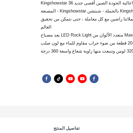
Kingshowstar عالية الجودة الصين أقصى جديد 36W للماء الألومنيوم LED سيارة أسفل هيكل ضوء الصخور الشركات
المصنعة - Kingshowstar بالجملة - شنتشن KingshowStar التكنولوجيا المحدودة ، غطاء ، نحن نبذل قصارى جهدنا لجعل
ئنا راضين مع كل معاملة ، حتى نتمكن من تحقيق "{win-win) الوضع ، والفوز بسمعة طيبة جدا من جميع العملاء في
العالم
يعد مصباح LED Rock Light متعدد الألوان من Max Level Wireless Bluetooth Music Apps Controller ضوءًا قويًا يوفر
4-20 قطعة من ضوء جراب مقاوم للماء مع لون صلب LED، يحتوي كل ضوء صخري على 36 قطعة 3 في 1 LED متعدد
تفاصيل المنتج