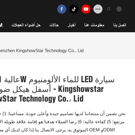
اتصل بنا
معلومات عنا
أخبار
حالات
حل أضواء العجلات
خد
عالية الجودة الصين ماكس جديد 36W للماء الألومنيوم LED سيارة أسفل هيكل ضوء الصخور الشركات المصنعة - Kingshowstar بالجملة - owStar Technology Co.، Lid
أسفل هيكل ضوء الصخو
بالجملة - echnology Co.، Lid
مرتفع؛ 5) كفاءة عالية؛ 6) رضا العملاء هدفنا هو إقام
الموثوق به. يرجى الاتصال بنا إذا كان لديك أي مطالب أو استفسارات. كما يتم الترحيب أيضًا بطلبات OEM وODM!