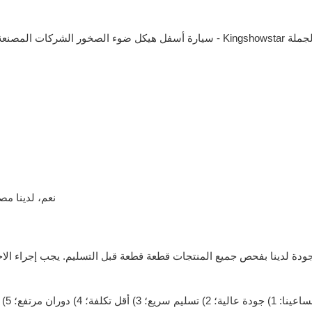
نعم، لدينا مص