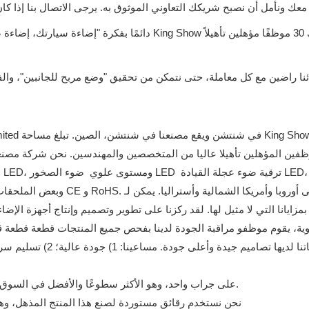
ئنا راضين مع كل معاملة، حتى نتمكن من تحقيق "وضع مربح للجانبين"، والف
 المؤهلين تأهيلا عاليا من المتخصصين والمهندسين. نحن شركة مصنعة للتكنولوجيا الفائقة متخ
 التي لا مثيل لها. لقد ركزنا على تطوير وتصميم وإنتاج أجهزة الإضاءة الكهربائية المختلفة، 
1) المستوى الأقصى يعني أنه يتضمن أكبر عدد من مصابيح LED على جراب واحد، وهو الأكثر سطوعًا والأفضل في السوق.
نحن نستخدم رقائق مستوردة لصنع هذا المنتج المذهل، وهذا