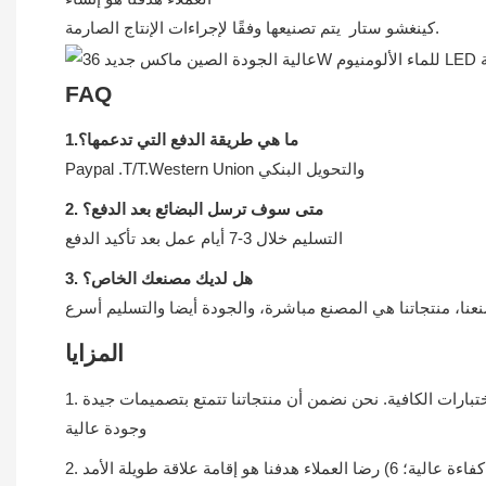
كينغشو ستار يتم تصنيعها وفقًا لإجراءات الإنتاج الصارمة.
FAQ
1.ما هي طريقة الدفع التي تدعمها؟
Paypal .T/T.Western Union والتحويل البنكي
2. متى سوف ترسل البضائع بعد الدفع؟
التسليم خلال 3-7 أيام عمل بعد تأكيد الدفع
3. هل لديك مصنعك الخاص؟
نعنا، منتجاتنا هي المصنع مباشرة، والجودة أيضا والتسليم أسرع
المزايا
1. مع الأخذ في الاعتبار الجودة كأولوية، يقوم موظفو مراقبة الجودة لدينا بفحص جميع المنتجات قطعة قطعة قبل التسليم. يجب إجراء الاختبارات الكافية. نحن نضمن أن منتجاتنا تتمتع بتصميمات جيدة
وجودة عالية
2. نحن نضمن أن منتجاتنا لديها تصاميم جيدة وأعلى جودة. مساعينا: 1) جودة عالية؛ 2) تسليم سريع؛ 3) أقل تكلفة؛ 4) دوران مرتفع؛ 5) كفاءة عالية؛ 6) رضا العملاء هدفنا هو إقامة علاقة طويلة الأمد