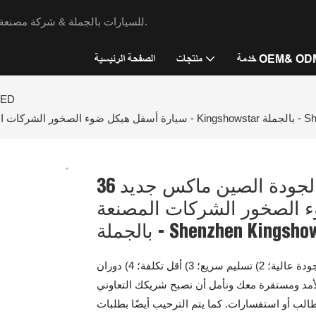
كينغشو ستار - بيع مصابيح LED للسيارات بالجملة & شركة مصنعة لإضاءة الدراجات النارية منذ عام 2009.
مة OEM& ODM
منتجات
الصفحة الرئيسية
ضوء الصخو
Shenzhen Kingsh
عالية الجودة الصين ماكس جديد 36W للماء الألومنيوم LED سيارة
ر الشركات المصنعة - Kingshowstar
Shenzhen KingshowStar T
نحن نضمن أن منتجاتنا لديها تصاميم جيدة وأعلى جودة. مساعينا: 1) جودة عالية؛ 2) تسليم سريع؛ 3) أقل تكلفة؛ 4) دوران
ة علاقة طويلة الأمد ومستقرة معك ونأمل أن نصبح شريكك التعاوني