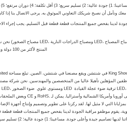
ومصباح العجلة LED، ومصباح القارب LED وما إلى ذلك) المنتج لأكثر من 100 دولة ومنطقة
 المؤهلين تأهيلا عاليا من المتخصصين والمهندسين. نحن شركة مصنعة للتكنولوجيا الفائقة متخ
 التي لا مثيل لها. لقد ركزنا على تطوير وتصميم وإنتاج أجهزة الإضاءة الكهربائية المختلفة، 