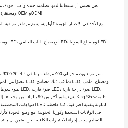
ومستقرة معك ونأمل أن نصبح شريكك التعاوني الموثوق به. يرجى الاتصال بنا إذا كان لديك أي مطالب أو استفسارات. كما يتم الترحيب أيضًا بطلبات OEM وODM!
عضوًا من الموظفين
احتياجاتك المخصصة بمزايانا