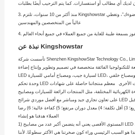
3. منذ أكثر من 10 سنوات، تلتزم Kingshowstar دائمًا بفكرة "إضاءة سيارتك، إضاءة ضوءك"، وتغطي King Show مساحة 6000 متر مربع وتضم حوالي 400 موظف، بما في ذلك 30 موظفًا مؤهلين تأهيلاً
عالياً من المتخصصين والمهندسين
وز بسمعة طيبة للغاية من جميع العملاء في جميع أنحاء العالم
نبذة عن Kingshowstar
تأسست شركة Shenzhen KingshowStar Technology Co., Limited في شنتشن ويقع مصنعنا في شنتشن، الصين. تبلغ مساحة King Show 6000 متر مربع ويضم حوالي 400 موظف، بما في ذلك 30
صصة في تصميم وتطوير وإنتاج إضاءة LED. بما في ذلك مصابيح LED، ومصباح أمامي
LED لسيارة جيب، ومصباح أمامي للسيارة LED، ومصباح خلفي LED، ومستوى علوي ضوء الصخور LED ترقية ضوء عجلة القيادة LED، ضوء سوط LED، ضوء قارب LED، ضوء دراجة نارية LED،
وحدة تحكم LED وبعض الملحقات الأخرى معظم منتجاتنا حاصلة على شهادات CE و RoHS. يتم تسليم أكثر من 90 بالمائة من منتجاتنا إلى أوروبا وأمريكا الشمالية وأستراليا. يمكن لـ King Show تلبية
مثل المنتجات الرائعة للسيارات ومصابيح LED الملونة بتقنية احترافية، كما حافظنا
على تعاون تجاري جيد ومباشر مع أفضل موردي شرائح LED في الولايات المتحدة وكوريا الجنوبية. مع وضع الجودة كأولوية، يقوم موظفو مراقبة الجودة لدينا بفحص جميع المنتجات قطعة قطعة قبل
التسليم. يجب إجراء الاختبارات الكافية. نحن نضمن أن منتجاتنا لديها تصاميم جيدة وأعلى جودة. مساعينا: 1) جودة عالية؛ 2) تسليم سريع؛ 3) أقل تكلفة؛ 4) معدل دوران مرتفع؛ 5) كفاءة عالية؛ 6) رضا
العملاء هدفنا هو إنشاء
 هو السبب الرئيسي وراء كون صخرتنا هي الأكثر سطوعًا. لأننا