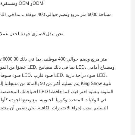
ومستقرة معك ونأمل أن نصبح شريكك التعاوني الموثوق به. يرجى الاتصال بنا إذا كان لديك أي مطالب أو استفسارات. كما يتم الترحيب أيضًا بطلبات OEM وODM!
4. نحن نبذل قصارى جهدنا لجعل عملا
عضوًا من الموظفين
احتياجاتك المخصصة بمزايانا