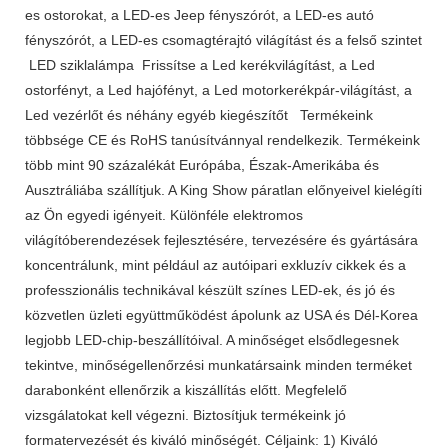
es ostorokat, a LED-es Jeep fényszórót, a LED-es autó
fényszórót, a LED-es csomagtérajtó világítást és a felső szintet
LED sziklalámpa Frissítse a Led kerékvilágítást, a Led
ostorfényt, a Led hajófényt, a Led motorkerékpár-világítást, a
Led vezérlőt és néhány egyéb kiegészítőt Termékeink
többsége CE és RoHS tanúsítvánnyal rendelkezik. Termékeink
több mint 90 százalékát Európába, Észak-Amerikába és
Ausztráliába szállítjuk. A King Show páratlan előnyeivel kielégíti
az Ön egyedi igényeit. Különféle elektromos
világítóberendezések fejlesztésére, tervezésére és gyártására
koncentrálunk, mint például az autóipari exkluzív cikkek és a
professzionális technikával készült színes LED-ek, és jó és
közvetlen üzleti együttműködést ápolunk az USA és Dél-Korea
legjobb LED-chip-beszállítóival. A minőséget elsődlegesnek
tekintve, minőségellenőrzési munkatársaink minden terméket
darabonként ellenőrzik a kiszállítás előtt. Megfelelő
vizsgálatokat kell végezni. Biztosítjuk termékeink jó
formatervezését és kiváló minőségét. Céljaink: 1) Kiváló