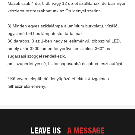
Mások csak 4 db, 8 db vagy 12 db-ot szállítanak, de bármilyen
készletet testreszabhatunk az Ön igényei szerint.
3) Minden egyes sziklalámpa alumínium burkolatú, vízálló,
egyszínű LED-es lámpatestet tartalmaz.
36 darabos, 3 az 1-ben nagy teljesítményű, többszínű LED,
amely akár 3200 lumen fényerővel és széles, 360°-os
sugárzási szöggel rendelkezik,
ami szuperfényessé, biztonságosabbá és jobbá teszi autóját.
* Könnyen telepíthető, lenyűgöző effektek & izgalmas
felhasználói élmény;
LEAVE US
A MESSAGE