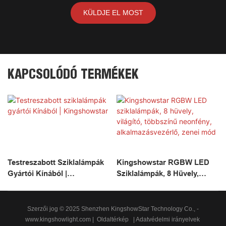
KÜLDJE EL MOST
KAPCSOLÓDÓ TERMÉKEK
Testreszabott Sziklalámpák
Kingshowstar RGBW LED
Gyártói Kínából |
Sziklalámpák, 8 Hüvely,
Kingshowstar
Világító, Többszínű
Neonfény,
Alkalmazásvezérlő, Zenei
Szerzői jog © 2025 Shenzhen KingshowStar Technology Co., -
Mód
www.kingshowlight.com
|
Oldaltérkép
|
Adatvédelmi irányelvek