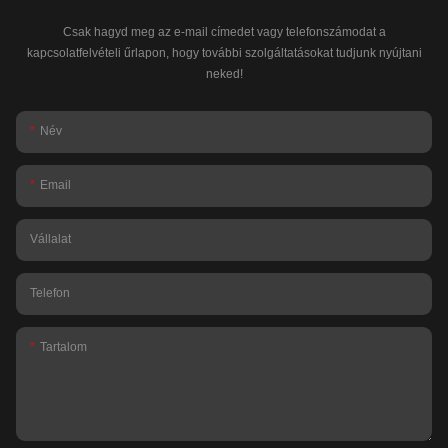
Csak hagyd meg az e-mail címedet vagy telefonszámodat a
kapcsolatfelvételi űrlapon, hogy további szolgáltatásokat tudjunk nyújtani
neked!
Név
Email
Vállalat
Telefon
Tartalom