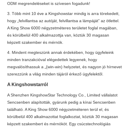
ODM megrendeléseket is szívesen fogadunk!
3. Több mint 10 éve a Kingshowstar mindig is arra törekedett,
hogy „felvillantsa az autóját, felvillantsa a lámpáját” az ötlettel.
A King Show 6000 négyzetméteres területet foglal magában,
és körülbelül 400 alkalmazottja van, köztük 30 magasan
képzett szakember és mérnök.
4. Mindent megteszünk annak érdekében, hogy ügyfeleink
minden tranzakcióval elégedettek legyenek, hogy
megvalósíthassuk a „{win-win) helyzetet, és nagyon jó hírnevet
szerezzünk a világ minden tájáról érkező ügyfelektől.
A Kingshowstarról
A Shenzhen KingshowStar Technology Co., Limited vállalatot
Sencsenben alapították, gyárunk pedig a kínai Sencsenben
található. A King Show 6000 négyzetméteren terül el, és
körülbelül 400 alkalmazottat foglalkoztat, köztük 30 magasan
képzett szakembert és mérnököt. Egy csúcstechnológiás