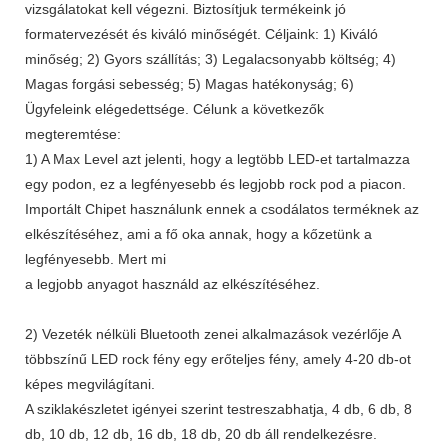
vizsgálatokat kell végezni. Biztosítjuk termékeink jó
formatervezését és kiváló minőségét. Céljaink: 1) Kiváló
minőség; 2) Gyors szállítás; 3) Legalacsonyabb költség; 4)
Magas forgási sebesség; 5) Magas hatékonyság; 6)
Ügyfeleink elégedettsége. Célunk a következők
megteremtése:
1) A Max Level azt jelenti, hogy a legtöbb LED-et tartalmazza
egy podon, ez a legfényesebb és legjobb rock pod a piacon.
Importált Chipet használunk ennek a csodálatos terméknek az
elkészítéséhez, ami a fő oka annak, hogy a kőzetünk a
legfényesebb. Mert mi
a legjobb anyagot használd az elkészítéséhez.
2) Vezeték nélküli Bluetooth zenei alkalmazások vezérlője A
többszínű LED rock fény egy erőteljes fény, amely 4-20 db-ot
képes megvilágítani.
A sziklakészletet igényei szerint testreszabhatja, 4 db, 6 db, 8
db, 10 db, 12 db, 16 db, 18 db, 20 db áll rendelkezésre.