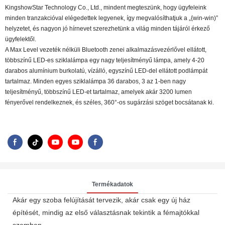
KingshowStar Technology Co., Ltd., mindent megteszünk, hogy ügyfeleink
minden tranzakcióval elégedettek legyenek, így megvalósíthatjuk a „{win-win)”
helyzetet, és nagyon jó hírnevet szerezhetünk a világ minden tájáról érkező
ügyfelektől.
A Max Level vezeték nélküli Bluetooth zenei alkalmazásvezérlővel ellátott,
többszínű LED-es sziklalámpa egy nagy teljesítményű lámpa, amely 4-20
darabos alumínium burkolatú, vízálló, egyszínű LED-del ellátott podlámpát
tartalmaz. Minden egyes sziklalámpa 36 darabos, 3 az 1-ben nagy
teljesítményű, többszínű LED-et tartalmaz, amelyek akár 3200 lumen
fényerővel rendelkeznek, és széles, 360°-os sugárzási szöget bocsátanak ki.
Termékadatok
Akár egy szoba felújítását tervezik, akár csak egy új ház
építését, mindig az első választásnak tekintik a fémajtókkal
szemben.