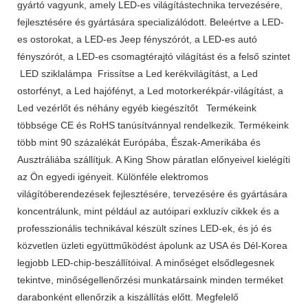
gyártó vagyunk, amely LED-es világítástechnika tervezésére,
fejlesztésére és gyártására specializálódott. Beleértve a LED-
es ostorokat, a LED-es Jeep fényszórót, a LED-es autó
fényszórót, a LED-es csomagtérajtó világítást és a felső szintet
LED sziklalámpa Frissítse a Led kerékvilágítást, a Led
ostorfényt, a Led hajófényt, a Led motorkerékpár-világítást, a
Led vezérlőt és néhány egyéb kiegészítőt Termékeink
többsége CE és RoHS tanúsítvánnyal rendelkezik. Termékeink
több mint 90 százalékát Európába, Észak-Amerikába és
Ausztráliába szállítjuk. A King Show páratlan előnyeivel kielégíti
az Ön egyedi igényeit. Különféle elektromos
világítóberendezések fejlesztésére, tervezésére és gyártására
koncentrálunk, mint például az autóipari exkluzív cikkek és a
professzionális technikával készült színes LED-ek, és jó és
közvetlen üzleti együttműködést ápolunk az USA és Dél-Korea
legjobb LED-chip-beszállítóival. A minőséget elsődlegesnek
tekintve, minőségellenőrzési munkatársaink minden terméket
darabonként ellenőrzik a kiszállítás előtt. Megfelelő