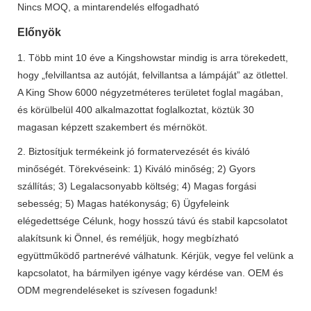
Nincs MOQ, a mintarendelés elfogadható
Előnyök
1. Több mint 10 éve a Kingshowstar mindig is arra törekedett,
hogy „felvillantsa az autóját, felvillantsa a lámpáját” az ötlettel.
A King Show 6000 négyzetméteres területet foglal magában,
és körülbelül 400 alkalmazottat foglalkoztat, köztük 30
magasan képzett szakembert és mérnököt.
2. Biztosítjuk termékeink jó formatervezését és kiváló
minőségét. Törekvéseink: 1) Kiváló minőség; 2) Gyors
szállítás; 3) Legalacsonyabb költség; 4) Magas forgási
sebesség; 5) Magas hatékonyság; 6) Ügyfeleink
elégedettsége Célunk, hogy hosszú távú és stabil kapcsolatot
alakítsunk ki Önnel, és reméljük, hogy megbízható
együttműködő partnerévé válhatunk. Kérjük, vegye fel velünk a
kapcsolatot, ha bármilyen igénye vagy kérdése van. OEM és
ODM megrendeléseket is szívesen fogadunk!