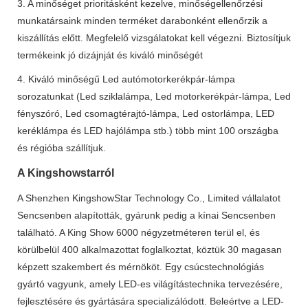
3. A minőséget prioritásként kezelve, minőségellenőrzési
munkatársaink minden terméket darabonként ellenőrzik a
kiszállítás előtt. Megfelelő vizsgálatokat kell végezni. Biztosítjuk
termékeink jó dizájnját és kiváló minőségét
4. Kiváló minőségű Led autómotorkerékpár-lámpa
sorozatunkat (Led sziklalámpa, Led motorkerékpár-lámpa, Led
fényszóró, Led csomagtérajtó-lámpa, Led ostorlámpa, LED
keréklámpa és LED hajólámpa stb.) több mint 100 országba
és régióba szállítjuk.
A Kingshowstarról
A Shenzhen KingshowStar Technology Co., Limited vállalatot
Sencsenben alapították, gyárunk pedig a kínai Sencsenben
található. A King Show 6000 négyzetméteren terül el, és
körülbelül 400 alkalmazottat foglalkoztat, köztük 30 magasan
képzett szakembert és mérnököt. Egy csúcstechnológiás
gyártó vagyunk, amely LED-es világítástechnika tervezésére,
fejlesztésére és gyártására specializálódott. Beleértve a LED-