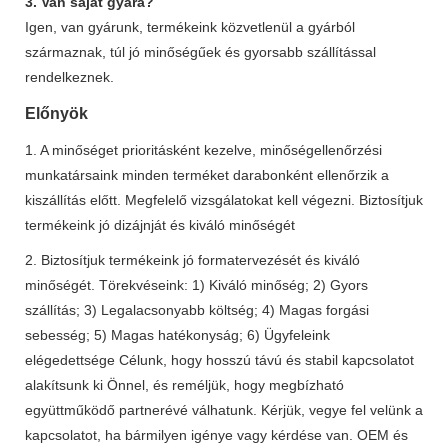
3. Van saját gyára?
Igen, van gyárunk, termékeink közvetlenül a gyárból
származnak, túl jó minőségűek és gyorsabb szállítással
rendelkeznek.
Előnyök
1. A minőséget prioritásként kezelve, minőségellenőrzési
munkatársaink minden terméket darabonként ellenőrzik a
kiszállítás előtt. Megfelelő vizsgálatokat kell végezni. Biztosítjuk
termékeink jó dizájnját és kiváló minőségét
2. Biztosítjuk termékeink jó formatervezését és kiváló
minőségét. Törekvéseink: 1) Kiváló minőség; 2) Gyors
szállítás; 3) Legalacsonyabb költség; 4) Magas forgási
sebesség; 5) Magas hatékonyság; 6) Ügyfeleink
elégedettsége Célunk, hogy hosszú távú és stabil kapcsolatot
alakítsunk ki Önnel, és reméljük, hogy megbízható
együttműködő partnerévé válhatunk. Kérjük, vegye fel velünk a
kapcsolatot, ha bármilyen igénye vagy kérdése van. OEM és