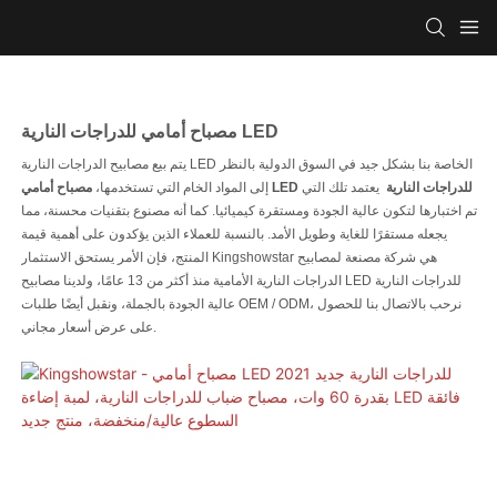
مصباح أمامي للدراجات النارية LED
يتم بيع مصابيح الدراجات النارية LED الخاصة بنا بشكل جيد في السوق الدولية بالنظر
مصباح أمامي LED للدراجات النارية
يعتمد تلك التي
إلى المواد الخام التي تستخدمها،
تم اختبارها لتكون عالية الجودة ومستقرة كيميائيا. كما أنه مصنوع بتقنيات محسنة، مما
يجعله مستقرًا للغاية وطويل الأمد. بالنسبة للعملاء الذين يؤكدون على أهمية قيمة
المنتج، فإن الأمر يستحق الاستثمار Kingshowstar هي شركة مصنعة لمصابيح
الدراجات النارية الأمامية منذ أكثر من 13 عامًا، ولدينا مصابيح LED للدراجات النارية
عالية الجودة بالجملة، ونقبل أيضًا طلبات OEM / ODM، نرحب بالاتصال بنا للحصول
على عرض أسعار مجاني.