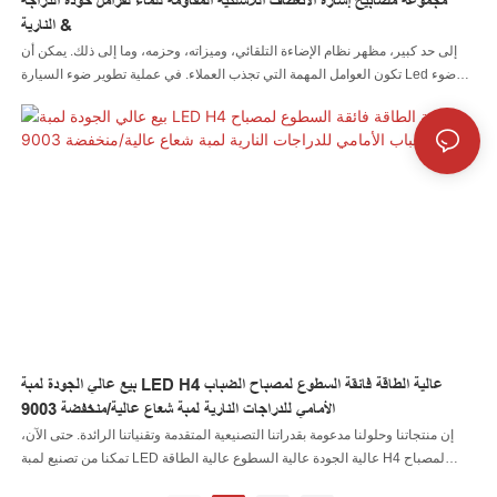
مجموعة مصابيح إشارة الانعطاف اللاسلكية المقاومة للماء لفرامل خوذة الدراجة
النارية &
إلى حد كبير، مظهر نظام الإضاءة التلقائي، وميزاته، وحزمه، وما إلى ذلك. يمكن أن
تكون العوامل المهمة التي تجذب العملاء. في عملية تطوير ضوء السيارة Led ضوء
الصخور Led ضوء السوط Led ضوء العجلة LED مصباح أمامي LED ضوء دراجة نارية
Led ضوء القارب Led موصل سلك LED وحدة تحكم LED ، كان مصممونا يتابعون
أحدث الاتجاهات ويحللون أذواق العملاء ، وبالتالي ، جعل ضوء السيارة Led ضوء
الصخور Led ضوء السوط Led ضوء العجلة LED مصباح أمامي LED ضوء دراجة نارية
Led ضوء القارب Led موصل سلك LED وحدة تحكم LED فريدة من نوعها في هيكلها
وأسلوب تصميمها. أما بالنسبة لمميزاتها فإننا نحاول أن نجعلها متميزة من خلال اعتماد
مواد خام عالية الجودة
بيع عالي الجودة لمبة LED H4 عالية الطاقة فائقة السطوع لمصباح الضباب
الأمامي للدراجات النارية لمبة شعاع عالية/منخفضة 9003
إن منتجاتنا وحلولنا مدعومة بقدراتنا التصنيعية المتقدمة وتقنياتنا الرائدة. حتى الآن،
تمكنا من تصنيع لمبة LED عالية الجودة عالية السطوع عالية الطاقة H4 لمصباح
الضباب الأمامي للدراجات النارية لمبة شعاع عالية / منخفضة 9003 بمهارة. تشمل