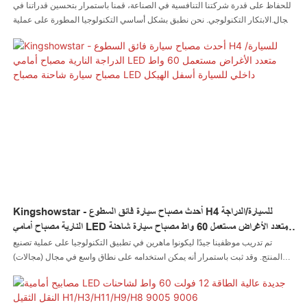
ومصابيح LED للدراجات النارية والدراجات
للحفاظ على قدرة شركتنا التنافسية في الصناعة، قمنا باستمرار بتحسين قدراتنا في
مجال الابتكار التكنولوجي. نحن نطبق بشكل أساسي التكنولوجيا المطورة على عملية
تصنيع أحدث لمبة LED فائقة السطوع H4 لعام 2021 لمصباح الدراجة النارية الأمامي
ومصباح الضباب ومصابيح LED عالية / منخفضة الشعاع. لديها نطاقات تطبيق أوسع
الآن ويمكن رؤيتها بشكل أساسي في مجال (مجالات) ضوء السيارة LED وضوء
الصخور LED وضوء السوط LED وضوء العجلة LED ومصباح الرأس LED وضوء
الدراجة النارية LED وضوء القارب LED وموصل سلك LED ووحدة تحكم LED
Kingshowstar - أحدث مصباح سيارة فائق السطوع H4 للسيارة/الدراجة
النارية مصباح أمامي LED متعدد الأغراض مستعمل 60 واط مصباح سيارة شاحنة
مصباح LED داخلي للسيارة أسفل الهيكل
تم تدريب موظفينا جيدًا ليكونوا ماهرين في تطبيق التكنولوجيا على عملية تصنيع
المنتج. وقد ثبت باستمرار أنه يمكن استخدامه على نطاق واسع في مجال (مجالات)
تطبيق أحدث مصباح سيارة فائق السطوع H4 مصباح أمامي LED للسيارة / الدراجة
النارية متعدد الأغراض يستخدم 60 واط ضوء شاحنة السيارات