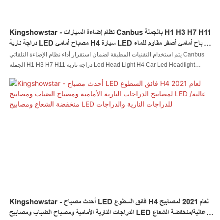
Kingshowstar - نظام إضاءة السيارات Canbus بالجملة H1 H3 H7 H11
دراجة نارية LED مصباح أمامي H4 سيارة LED مصباح أمامي أصفر مقاوم للماء
أبيض منتج رائج البيع
يتم استخدام التقنيات المطبقة لضمان استقرار أداء نظام الإضاءة التلقائي Canbus
الجملة H1 H3 H7 H11 دراجة نارية Led Head Light H4 Car Led Headlight
Yellow Waterproof White. إن نطاقات تطبيقها واسعة بما يكفي لتغطية مجال
(مجالات) نظام الإضاءة التلقائية
Kingshowstar - أحدث مصباح LED فائق السطوع H4 لعام 2021 لمصابيح
الدراجات النارية الأمامية ومصباح الضباب ومصابيح LED عالية/منخفضة الشعاع