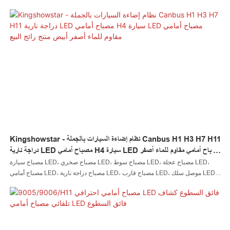
مصنوع من مواد خام عالية الجودة، يتميز المنتج بالعديد من الخصائص الرائعة. علاوة
على ذلك، يتميز بمظهر فريد تم تصميمه لمواكبة أحدث الاتجاهات من قبل مصممينا
الإبداعيين. إن مصباح السيارة LED هذا ومصباح الصخور LED ومصباح السوط LED
ومصباح العجلة LED ومصباح المصباح LED ومصباح الدراجة النارية LED ومصباح
القارب LED وموصل الأسلاك LED ووحدة التحكم LED من المؤكد أنها ستقود اتجاه
الصناعة
Kingshowstar - نظام إضاءة السيارات بالجملة Canbus H1 H3 H7 H11
دراجة نارية LED مصباح أمامي H4 سيارة LED مصباح أمامي مقاوم للماء أصفر
أبيض منتج رائج البيع
مصباح سيارة LED، مصباح صخري LED، مصباح سوط LED، مصباح عجلة LED،
مصباح أمامي LED، مصباح دراجة نارية LED، مصباح قارب LED، موصل سلك LED،
وحدة التحكم LED مصنوعة وفقًا للمعايير الدولية بدقة. تم تصميمه من قبل مصممين
مبتكرين ويتم التحكم فيه بواسطة مفتشي مراقبة الجودة، نظام إضاءة السيارات
بالجملة Canbus H1 H3 H7 H11 دراجة نارية Led Head Light H4 Car Led
Headlight Waterproof Yellow White له مظهر جذاب ويمكنه تحمل اختبار الزمن. مع
هذه الخصائص الممتازة، فإنه سيجلب الكثير من الراحة للمستخدمين