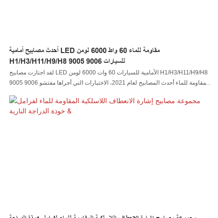
أحدث مصابيح أمامية LED مقاومة للماء 60 واط 6000 لومن
H1/H3/H11/H9/H8 9005 9006 للسيارات
لقد اجتازت مصابيح LED الأمامية للسيارات 60 وات 6000 لومن H1/H3/H11/H9/H8
9005 9006 المقاومة للماء أحدث المصابيح لعام 2021، الاختبارات التي أجراها مفتشو
مراقبة الجودة المحترفون لدينا. باستخدام المواد التي تقدمها موردي المواد الخام
الموثوق بهم، فإن مصباح السيارة LED، مصباح الصخور LED، مصباح السوط LED،
مصباح العجلة LED، مصباح الرأس LED، مصباح الدراجة النارية LED، مصباح القارب
LED، موصل السلك LED، وحدة التحكم LED تتميز بأداء مستقر وقوي. إنها تتمتع
بالعديد من المزايا التي تم تطويرها حديثًا وبشكل مستقل، مما يخلق الكثير من الفوائد