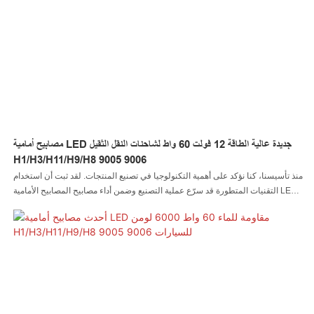
مصابيح أمامية LED جديدة عالية الطاقة 12 فولت 60 واط لشاحنات النقل الثقيل
H1/H3/H11/H9/H8 9005 9006
منذ تأسيسنا، كنا نؤكد على أهمية التكنولوجيا في تصنيع المنتجات. لقد ثبت أن استخدام
التقنيات المتطورة قد سرّع عملية التصنيع وضمن أداء مصابيح المصابيح الأمامية LED
H1 / H3 / H11 / H9 / H8 9005 9006 الجديدة عالية الطاقة 12 فولت 60 واط
لشاحنة ثقيلة 2021. في الوقت الحاضر، يتم استخدام المنتج بشكل شائع في مجال
(مجالات) نظام إضاءة السيارات