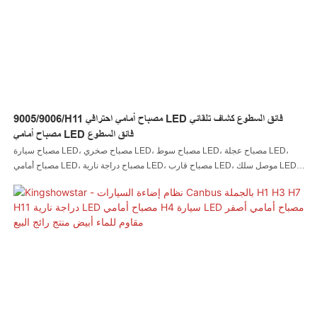
9005/9006/H11 مصباح أمامي احترافي LED فائق السطوع كشاف تلقائي
مصباح أمامي LED فائق السطوع
مصباح سيارة LED، مصباح صخري LED، مصباح سوط LED، مصباح عجلة LED،
مصباح أمامي LED، مصباح دراجة نارية LED، مصباح قارب LED، موصل سلك LED،
وحدة التحكم LED مصنوعة وفقًا للمعايير الدولية بدقة. تم تصميمه من قبل مصممين
مبتكرين ويتم التحكم فيه من قبل مفتشي مراقبة الجودة، 9005/9006/H11 مصباح
أمامي احترافي LED فائق السطوع كشاف تلقائي يتميز بمظهر جذاب ويمكنه تحمل
اختبار الزمن. مع هذه الخصائص الممتازة، فإنه سيجلب الكثير من الراحة للمستخدمين