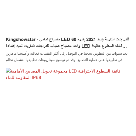
Kingshowstar - مصباح أمامي LED للدراجات النارية جديد 2021 بقدرة 60
وات، مصباح ضباب للدراجات النارية، لمبة إضاءة LED فائقة السطوع عالية/
منخفضة، منتج جديد
بعد سنوات من التطوير، نجحنا في التوصل إلى أكثر التقنيات فعالية وأصبحنا ماهرين
في تطبيقها على عملية التصنيع. وقد تم توسيع سيناريوهات تطبيقها لتشمل نظام
الإضاءة التلقائي