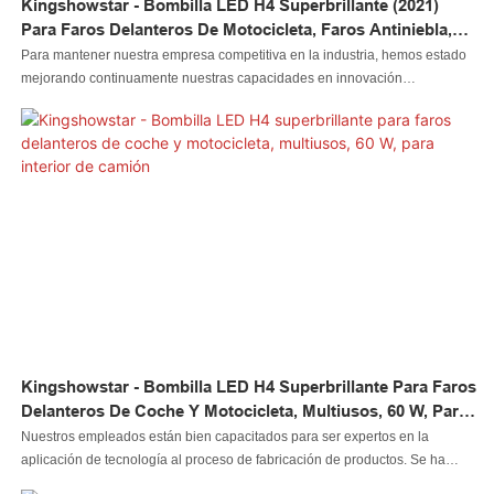
Kingshowstar - Bombilla LED H4 Superbrillante (2021)
Para Faros Delanteros De Motocicleta, Faros Antiniebla,
Luces Altas Y Bajas, Luz LED Para Motocicleta Y Bicicleta.
Para mantener nuestra empresa competitiva en la industria, hemos estado
mejorando continuamente nuestras capacidades en innovación
tecnológica. Aplicamos principalmente la tecnología mejorada al proceso
de fabricación de la bombilla LED H4 súper brillante MÁS NUEVA de 2021
para faros antiniebla de motocicletas, faros LED de luz alta/baja. Ahora
tiene rangos de aplicación más amplios y se puede ver principalmente en
los campos de luz LED para automóviles, luz LED de roca, luz LED de
látigo, luz LED de rueda, faro LED, luz LED para motocicleta, luz LED para
barco, conector de cable LED, controlador LED
Kingshowstar - Bombilla LED H4 Superbrillante Para Faros
Delanteros De Coche Y Motocicleta, Multiusos, 60 W, Para
Interior De Camión
Nuestros empleados están bien capacitados para ser expertos en la
aplicación de tecnología al proceso de fabricación de productos. Se ha
demostrado continuamente que puede usarse ampliamente en los campos