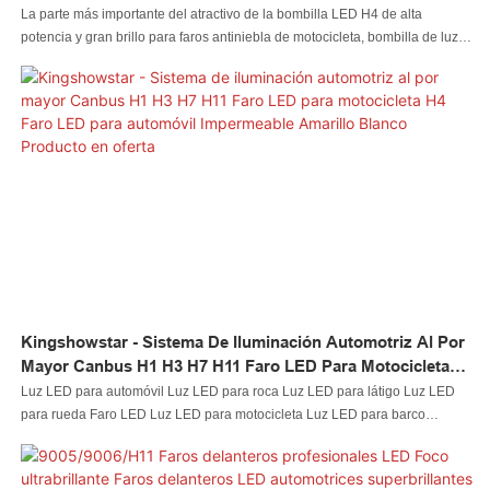
De Carretera Y De Cruce, 9003 LED
La parte más importante del atractivo de la bombilla LED H4 de alta
potencia y gran brillo para faros antiniebla de motocicleta, bombilla de luz
alta/baja 9003 son sus ventajas superiores. Fabricado con materias primas
de alta calidad, el producto tiene muchas características excelentes.
Además, tiene una apariencia única que está diseñada para mantenerse al
día con las últimas tendencias de nuestros diseñadores creativos. Esta luz
LED para automóvil, luz LED para roca, luz LED para látigo, luz LED para
rueda, faro LED, luz LED para motocicleta, luz LED para barco, conector de
cable LED, controlador LED seguramente liderará la tendencia de la
industria.
Kingshowstar - Sistema De Iluminación Automotriz Al Por
Mayor Canbus H1 H3 H7 H11 Faro LED Para Motocicleta
H4 Faro LED Para Automóvil Impermeable Amarillo Blanco
Luz LED para automóvil Luz LED para roca Luz LED para látigo Luz LED
Producto En Oferta
para rueda Faro LED Luz LED para motocicleta Luz LED para barco
Conector de cable LED El controlador LED se fabrica siguiendo
estrictamente los estándares internacionales. Diseñado por diseñadores
innovadores y controlado por inspectores de control de calidad, el sistema