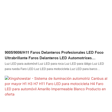
de iluminación automotriz al por mayor Canbus H1 H3 H7 H11 faro
delantero LED para motocicleta H4 faro delantero LED para automóvil
impermeable amarillo blanco tiene una apariencia atractiva y puede resistir
la prueba del tiempo. Con esas excelentes características, brindará mucha
comodidad a los usuarios.
9005/9006/H11 Faros Delanteros Profesionales LED Foco
Ultrabrillante Faros Delanteros LED Automotrices
Superbrillantes
Luz LED para automóvil Luz LED para roca Luz LED para látigo Luz LED
para rueda Faro LED Luz LED para motocicleta Luz LED para barco
Conector de cable LED El controlador LED se fabrica siguiendo
estrictamente los estándares internacionales. Diseñado por diseñadores
innovadores y controlado por inspectores de control de calidad, el faro LED
profesional 9005/9006/H11, foco ultrabrillante para automóvil, faro LED
superbrillante, tiene una apariencia atractiva y puede resistir la prueba del
tiempo. Con esas excelentes características, brindará mucha comodidad a
los usuarios.