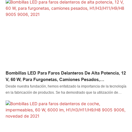
de aplicación de la más nueva luz de automóvil súper brillante H4 bombilla
de faro LED para automóvil / motocicleta luz de camión automático de 60 W
de uso múltiple
Bombillas LED Para Faros Delanteros De Alta Potencia, 12
V, 60 W, Para Furgonetas, Camiones Pesados,
H1/H3/H11/H9/H8 9005 9006, 2021
Desde nuestra fundación, hemos enfatizado la importancia de la tecnología
en la fabricación de productos. Se ha demostrado que la utilización de
tecnologías de punta ha acelerado el proceso de fabricación y garantizado
el rendimiento de las bombillas LED para faros delanteros de camiones
pesados ​​de alta potencia de 12 V y 60 W H1/H3/H11/H9/H8 9005 9006 de
2021. En la actualidad, el producto se utiliza comúnmente en los campos
del sistema de iluminación automotriz.