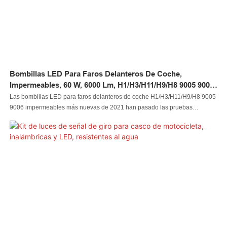
Bombillas LED Para Faros Delanteros De Coche,
Impermeables, 60 W, 6000 Lm, H1/H3/H11/H9/H8 9005 9006,
Novedad De 2021
Las bombillas LED para faros delanteros de coche H1/H3/H11/H9/H8 9005
9006 impermeables más nuevas de 2021 han pasado las pruebas
realizadas por nuestros inspectores de control de calidad profesionales.
Utilizando materiales ofrecidos por proveedores confiables de materias
primas, luz LED para automóvil, luz LED para roca, luz LED para látigo, luz
LED para rueda, faro LED, luz LED para motocicleta, luz LED para barco,
conector de cable LED, controlador LED tiene un rendimiento estable pero
potente. Tiene muchas ventajas que se desarrollaron de forma nueva e
independiente y que generan muchos beneficios.