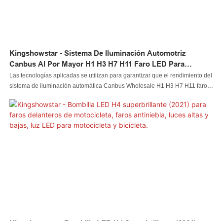
Kingshowstar - Sistema De Iluminación Automotriz
Canbus Al Por Mayor H1 H3 H7 H11 Faro LED Para
Motocicleta H4 Faro LED Para Automóvil Amarillo
Las tecnologías aplicadas se utilizan para garantizar que el rendimiento del
Impermeable Blanco Producto En Oferta
sistema de iluminación automática Canbus Wholesale H1 H3 H7 H11 faro
delantero LED para motocicleta H4 faro delantero LED para automóvil
amarillo impermeable blanco sea estable. Sus ámbitos de aplicación son lo
suficientemente amplios como para cubrir el campo de los sistemas de
iluminación automotriz.