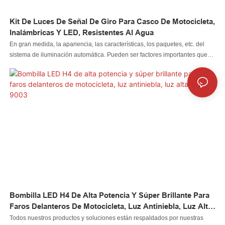
Kit De Luces De Señal De Giro Para Casco De Motocicleta,
Inalámbricas Y LED, Resistentes Al Agua
En gran medida, la apariencia, las características, los paquetes, etc. del
sistema de iluminación automática. Pueden ser factores importantes que
atraen a los clientes. En el proceso de desarrollo de la luz del automóvil
Led, la luz de roca Led, la luz de látigo Led, la luz de rueda Led, el faro Led,
la luz de motocicleta Led, la luz de barco Led, el conector de cable Led, el
controlador Led, nuestros diseñadores han estado siguiendo las últimas
tendencias y analizando los gustos de los clientes, haciendo así que la luz
del automóvil Led, la luz de roca Led, la luz de látigo Led, la luz de rueda
Led, el faro Led, la luz de motocicleta Led, la luz de barco Led, el conector
de cable Led, el controlador Led sean únicos en su estructura y estilo de
diseño. En cuanto a sus características, tratamos de hacerlo sobresaliente
adoptando materias primas de alto nivel.
Bombilla LED H4 De Alta Potencia Y Súper Brillante Para
Faros Delanteros De Motocicleta, Luz Antiniebla, Luz Alta
Y Baja. 9003
Todos nuestros productos y soluciones están respaldados por nuestras