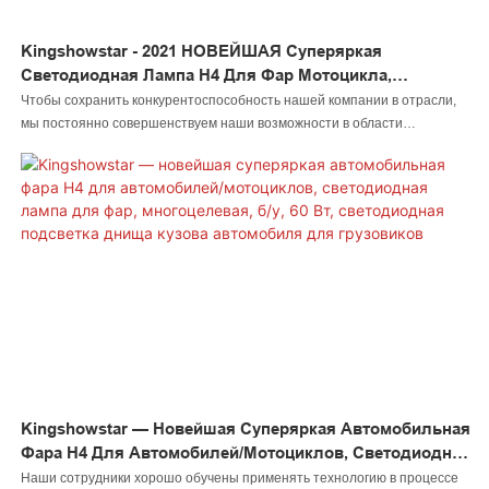
Kingshowstar - 2021 НОВЕЙШАЯ Суперяркая
Светодиодная Лампа H4 Для Фар Мотоцикла,
Противотуманных Фар, Дальнего/ближнего Света,
Чтобы сохранить конкурентоспособность нашей компании в отрасли,
Светодиодные Фары Для Мотоцикла, Велосипедный
мы постоянно совершенствуем наши возможности в области
Фонарь
технологических инноваций. Мы в основном применяем
усовершенствованную технологию к процессу производства
НОВЕЙШЕЙ суперяркой светодиодной лампы H4 2021 года для фар
мотоцикла, противотуманных фар, дальнего/ближнего света,
светодиодных фар. Теперь она имеет более широкий спектр
применения и может быть замечена в основном в следующих областях:
светодиодное автомобильное освещение, светодиодные фары для
скал, светодиодные фары для хлыста, светодиодные фары для колес,
светодиодные фары для мотоциклов, светодиодные фары для лодок,
светодиодные разъемы для проводов, светодиодный контроллер.
Kingshowstar — Новейшая Суперяркая Автомобильная
Фара H4 Для Автомобилей/мотоциклов, Светодиодная
Лампа Для Фар, Многоцелевая, Б/у, 60 Вт,
Наши сотрудники хорошо обучены применять технологию в процессе