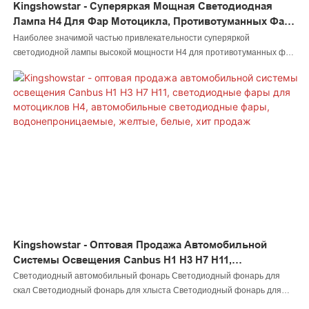
Kingshowstar - Суперяркая Мощная Светодиодная
Лампа H4 Для Фар Мотоцикла, Противотуманных Фар,
Дальнего/ближнего Света, 9003 Светодиодная Фара
Наиболее значимой частью привлекательности суперяркой
Для Мотоцикла И Велосипеда
светодиодной лампы высокой мощности H4 для противотуманных фар
мотоцикла дальнего/ближнего света 9003 являются ее
непревзойденные преимущества. Изделие изготовлено из
высококачественного сырья и обладает множеством превосходных
характеристик. Кроме того, оно имеет уникальный внешний вид,
разработанный нашими креативными дизайнерами в соответствии с
последними тенденциями. Этот светодиодный автомобильный
фонарь, светодиодный фонарь для скал, светодиодный фонарь для
хлыста, светодиодный фонарь для колеса, светодиодная фара для
мотоцикла, светодиодный фонарь для лодки, светодиодный
соединитель для провода, светодиодный контроллер обязательно
станет лидером в отраслевом тренде.
Kingshowstar - Оптовая Продажа Автомобильной
Системы Освещения Canbus H1 H3 H7 H11,
Светодиодные Фары Для Мотоциклов H4,
Светодиодный автомобильный фонарь Светодиодный фонарь для
Автомобильные Светодиодные Фары,
скал Светодиодный фонарь для хлыста Светодиодный фонарь для
Водонепроницаемые, Желтые, Белые, Хит Продаж
колеса Светодиодная фара Светодиодный фонарь для мотоцикла