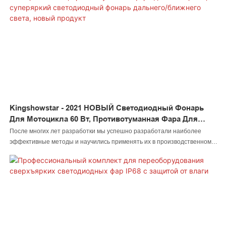
Kingshowstar - 2021 НОВЫЙ Светодиодный Фонарь
Для Мотоцикла 60 Вт, Противотуманная Фара Для
Мотоцикла, Суперяркий Светодиодный Фонарь
После многих лет разработки мы успешно разработали наиболее
Дальнего/ближнего Света, Новый Продукт
эффективные методы и научились применять их в производственном
процессе. Сценарии применения были расширены до систем
автоматического освещения.