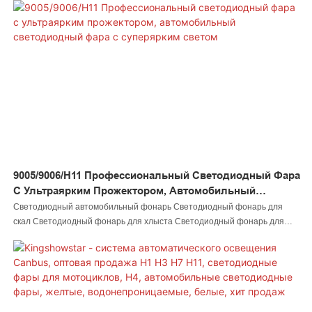
Светодиодный фонарь для лодки Светодиодный соединитель для
провода Светодиодный контроллер изготавливается строго в
соответствии с международными стандартами. Разработанная
инновационными дизайнерами и контролируемая инспекторами
контроля качества, оптовая система автомобильного освещения
Canbus H1 H3 H7 H11 мотоциклетная светодиодная фара H4
автомобильная светодиодная фара водонепроницаемая желто-белая
имеет привлекательный внешний вид и может выдержать испытание
временем. Благодаря этим превосходным характеристикам он
принесет пользователям массу удобства.
9005/9006/H11 Профессиональный Светодиодный Фара
С Ультраярким Прожектором, Автомобильный
Светодиодный Фара С Суперярким Светом
Светодиодный автомобильный фонарь Светодиодный фонарь для
скал Светодиодный фонарь для хлыста Светодиодный фонарь для
колеса Светодиодная фара Светодиодный фонарь для мотоцикла
Светодиодный фонарь для лодки Светодиодный соединитель для
провода Светодиодный контроллер изготавливается строго в
соответствии с международными стандартами. Разработанные
инновационными дизайнерами и контролируемые инспекторами по
контролю качества, профессиональные светодиодные сверхъяркие