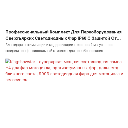
Профессиональный Комплект Для Переоборудования
Сверхъярких Светодиодных Фар IP68 С Защитой От
Влаги
Благодаря оптимизации и модернизации технологий мы успешно
создали профессиональный комплект для преобразования
сверхъярких светодиодных фар IP68 с водонепроницаемостью,
превосходящий все остальные и обладающий выдающимися
эксплуатационными характеристиками. Продукт получил высокую
оценку от клиентов, работающих в сфере автомобильного освещения.