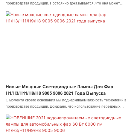
Светодиодная Подсветка Днища Кузова Автомобиля
производства продукции. Постоянно доказывается, что она может
Для Грузовиков
широко использоваться в областях применения новейших суперярких
автомобильных фар H4 для автомобилей/мотоциклов, светодиодных
ламп головного света многоцелевого назначения мощностью 60 Вт для
автомобилей и грузовиков.
Новые Мощные Светодиодные Лампы Для Фар
H1/H3/H11/H9/H8 9005 9006 2021 Года Выпуска
С момента своего основания мы подчеркиваем важность технологий в
производстве продукции. Доказано, что использование передовых
технологий ускорило процесс производства и гарантировало
производительность новых мощных светодиодных ламп головного
света H1/H3/H11/H9/H8 9005 9006 для тяжелых грузовиков и фургонов
2021 года выпуска. В настоящее время этот продукт широко