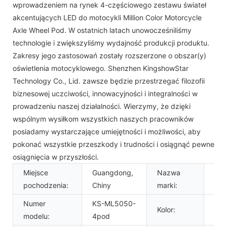
wprowadzeniem na rynek 4-częściowego zestawu świateł
akcentujących LED do motocykli Million Color Motorcycle
Axle Wheel Pod. W ostatnich latach unowocześniliśmy
technologie i zwiększyliśmy wydajność produkcji produktu.
Zakresy jego zastosowań zostały rozszerzone o obszar(y)
oświetlenia motocyklowego. Shenzhen KingshowStar
Technology Co., Lid. zawsze będzie przestrzegać filozofii
biznesowej uczciwości, innowacyjności i integralności w
prowadzeniu naszej działalności. Wierzymy, że dzięki
wspólnym wysiłkom wszystkich naszych pracowników
posiadamy wystarczające umiejętności i możliwości, aby
pokonać wszystkie przeszkody i trudności i osiągnąć pewne
osiągnięcia w przyszłości.
Miejsce
Guangdong,
Nazwa
Kin
pochodzenia:
Chiny
marki:
Numer
KS-ML5050-
Kolor:
RG
modelu:
4pod