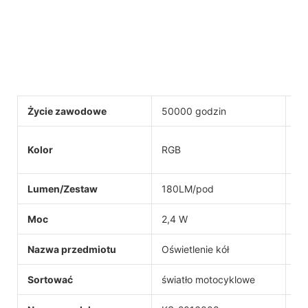
Życie zawodowe
50000 godzin
Wo
Kolor
RGB
Ap
Lumen/Zestaw
180LM/pod
Or
Moc
2,4 W
Gw
Nazwa przedmiotu
Oświetlenie kół
Fu
Sortować
światło motocyklowe
M