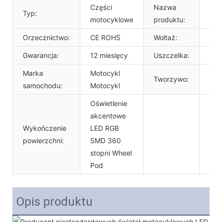
Części
Nazwa
Świ
Typ:
motocyklowe
produktu:
koł
Orzecznictwo:
CE ROHS
Woltaż:
12V
Gwarancja:
12 miesięcy
Uszczelka:
Tor
Marka
Motocykl
Tworzywo:
Pla
samochodu:
Motocykl
Oświetlenie
akcentowe
Wykończenie
LED RGB
powierzchni:
SMD 360
stopni Wheel
Pod
Opis produktu