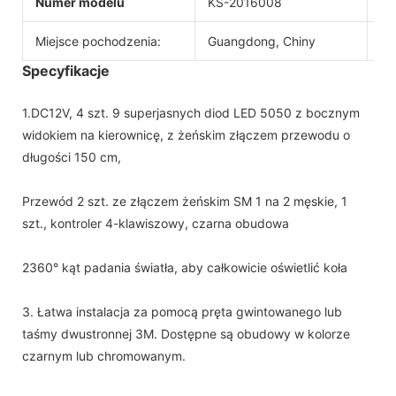
Numer modelu
KS-2016008
Ce
Miejsce pochodzenia:
Guangdong, Chiny
Po
Specyfikacje
1.DC12V, 4 szt. 9 superjasnych diod LED 5050 z bocznym
widokiem na kierownicę, z żeńskim złączem przewodu o
długości 150 cm,
Przewód 2 szt. ze złączem żeńskim SM 1 na 2 męskie, 1
szt., kontroler 4-klawiszowy, czarna obudowa
2360° kąt padania światła, aby całkowicie oświetlić koła
3. Łatwa instalacja za pomocą pręta gwintowanego lub
taśmy dwustronnej 3M. Dostępne są obudowy w kolorze
czarnym lub chromowanym.