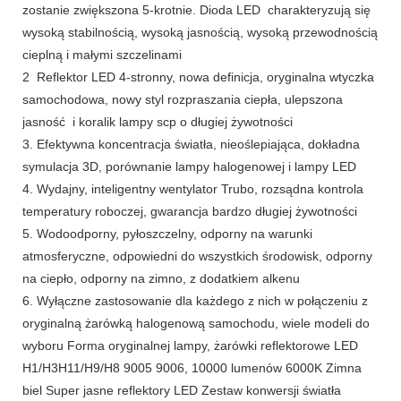
zostanie zwiększona 5-krotnie. Dioda LED charakteryzują się
wysoką stabilnością, wysoką jasnością, wysoką przewodnością
cieplną i małymi szczelinami
2 Reflektor LED 4-stronny, nowa definicja, oryginalna wtyczka
samochodowa, nowy styl rozpraszania ciepła, ulepszona
jasność i koralik lampy scp o długiej żywotności
3. Efektywna koncentracja światła, nieoślepiająca, dokładna
symulacja 3D, porównanie lampy halogenowej i lampy LED
4. Wydajny, inteligentny wentylator Trubo, rozsądna kontrola
temperatury roboczej, gwarancja bardzo długiej żywotności
5. Wodoodporny, pyłoszczelny, odporny na warunki
atmosferyczne, odpowiedni do wszystkich środowisk, odporny
na ciepło, odporny na zimno, z dodatkiem alkenu
6. Wyłączne zastosowanie dla każdego z nich w połączeniu z
oryginalną żarówką halogenową samochodu, wiele modeli do
wyboru Forma oryginalnej lampy, żarówki reflektorowe LED
H1/H3H11/H9/H8 9005 9006, 10000 lumenów 6000K Zimna
biel Super jasne reflektory LED Zestaw konwersji światła