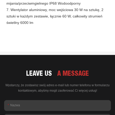
mijania/przeciwmgielnego IP68 Wodoodporny
7. Wentylator aluminiowy, moc wejściowa 30 W na sztukę, 2
sztuki w każdym zestawie, łącznie 60 W, całkowity strumień
świetlny 6000 lm
LEAVE US
A MESSAGE
Wystarczy, że zostawisz swój adres e-mail lub numer telefonu w formularzu
kontaktowym, abyśmy mogli zaoferować Ci więcej usług!
Nazwa