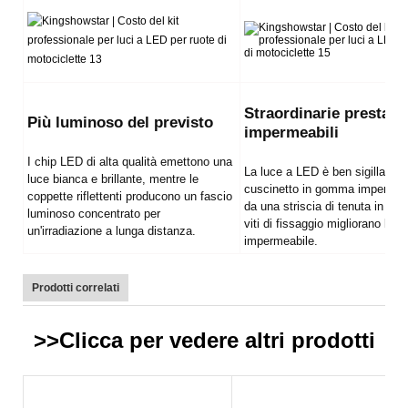
Straordinarie prestazi
Più luminoso del previsto
impermeabili
I chip LED di alta qualità emettono una
La luce a LED è ben sigillata d
luce bianca e brillante, mentre le
cuscinetto in gomma impermea
coppette riflettenti producono un fascio
da una striscia di tenuta in sili
luminoso concentrato per
viti di fissaggio migliorano l'eff
un'irradiazione a lunga distanza.
impermeabile.
Prodotti correlati
>>Clicca per vedere altri
prodotti