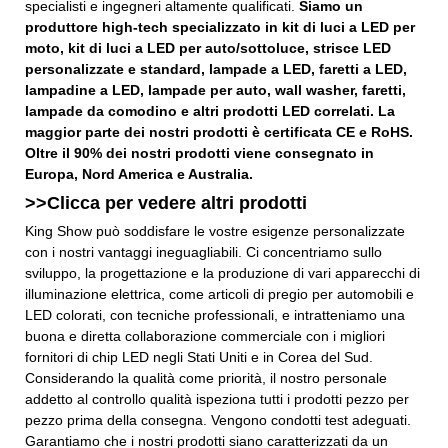
specialisti e ingegneri altamente qualificati.
Siamo un
produttore high-tech specializzato in kit di luci a LED per
moto, kit di luci a LED per auto/sottoluce, strisce LED
personalizzate e standard, lampade a LED, faretti a LED,
lampadine a LED, lampade per auto, wall washer, faretti,
lampade da comodino e altri prodotti LED correlati. La
maggior parte dei nostri prodotti è certificata CE e RoHS.
Oltre il 90% dei nostri prodotti viene consegnato in
Europa, Nord America e Australia.
>>Clicca per vedere altri
prodotti
King Show può soddisfare le vostre esigenze personalizzate
con i nostri vantaggi ineguagliabili. Ci concentriamo sullo
sviluppo, la progettazione e la produzione di vari apparecchi di
illuminazione elettrica, come articoli di pregio per automobili e
LED colorati, con tecniche professionali, e intratteniamo una
buona e diretta collaborazione commerciale con i migliori
fornitori di chip LED negli Stati Uniti e in Corea del Sud.
Considerando la qualità come priorità, il nostro personale
addetto al controllo qualità ispeziona tutti i prodotti pezzo per
pezzo prima della consegna. Vengono condotti test adeguati.
Garantiamo che i nostri prodotti siano caratterizzati da un