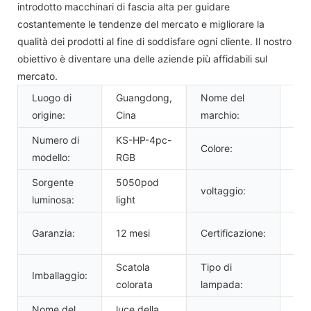
introdotto macchinari di fascia alta per guidare
costantemente le tendenze del mercato e migliorare la
qualità dei prodotti al fine di soddisfare ogni cliente. Il nostro
obiettivo è diventare una delle aziende più affidabili sul
mercato.
Luogo di
Guangdong,
Nome del
KI
origine:
Cina
marchio:
Numero di
KS-HP-4pc-
Colore:
RG
modello:
RGB
Sorgente
5050pod
voltaggio:
12 
luminosa:
light
Dir
Garanzia:
12 mesi
Certificazione:
Ro
Scatola
Tipo di
luc
Imballaggio:
colorata
lampada:
roc
Nome del
luce della