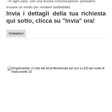
- In ogni caso, con una buona comunicazione, possiamo
trovare un modo per renderti soddisfatto.
Invia i dettagli della tua richiesta
qui sotto, clicca su "Invia" ora!
Contattaci
L
Te
E-
W
Sk
Li
S
h
Ag
Xi