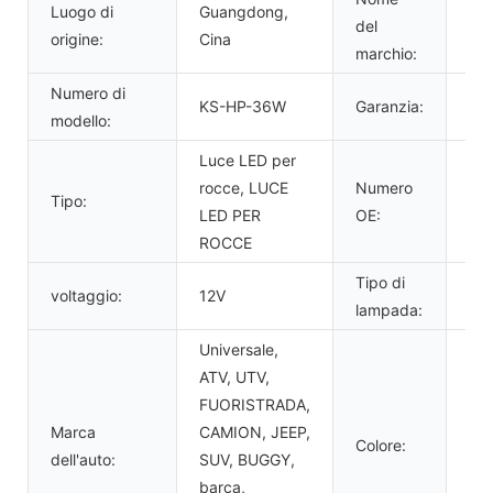
Luogo di
Guangdong,
del
KS
origine:
Cina
marchio:
Numero di
KS-HP-36W
Garanzia:
1 a
modello:
Luce LED per
rocce, LUCE
Numero
Tipo:
0
LED PER
OE:
ROCCE
Tipo di
voltaggio:
12V
LE
lampada:
Universale,
ATV, UTV,
FUORISTRADA,
Marca
CAMION, JEEP,
Bia
Colore:
dell'auto:
SUV, BUGGY,
pu
barca,