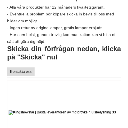
- Alla våra produkter har 12 månaders kvalitetsgaranti.
- Eventuella problem bör köpare skicka in bevis till oss med
bilder om möjligt.
- Ingen retur av originallampor, gratis lampor erbjuds.
- Hur som helst, genom trevlig kommunikation kan vi hitta ett
sätt att göra dig nöjd.
Skicka din förfrågan nedan, klicka
på "Skicka" nu!
Kontakta oss
L
Te
E-
W
Sk
Fa
W