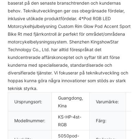
baserat på den senaste branschtrenden och kundernas
behov. Teknikutvecklingen ger oss obegränsade fördelar,
inklusive utökade produktfördelar. 4*Pod RGB LED
Motorcykelhjulbelysning Custom Rim Glow Pod Accent Sport
Bike Rt med fjärrkontroll är perfekt för området/områdena
motorcykelbelysningssystem. Shenzhen KingshowStar
Technology Co., Ltd. har alltid förespråkat det
kundcentrerade affärskonceptet och syftar till att förse
kunderna med specialiserade, standardiserade och
diversifierade tjänster. Vi fokuserar på teknikutveckling och
hoppas kunna göra några innovationer som stöds av stark
teknisk styrka.
Guangdong,
Ursprungsort:
Varumärke:
KI
Kina
KS-HP-4st-
Modellnummer:
Färg:
RG
RGB
5050pod-