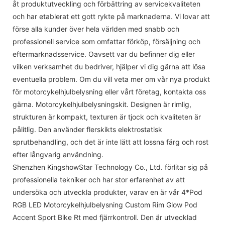
åt produktutveckling och förbättring av servicekvaliteten
och har etablerat ett gott rykte på marknaderna. Vi lovar att
förse alla kunder över hela världen med snabb och
professionell service som omfattar förköp, försäljning och
eftermarknadsservice. Oavsett var du befinner dig eller
vilken verksamhet du bedriver, hjälper vi dig gärna att lösa
eventuella problem. Om du vill veta mer om vår nya produkt
för motorcykelhjulbelysning eller vårt företag, kontakta oss
gärna. Motorcykelhjulbelysningskit. Designen är rimlig,
strukturen är kompakt, texturen är tjock och kvaliteten är
pålitlig. Den använder flerskikts elektrostatisk
sprutbehandling, och det är inte lätt att lossna färg och rost
efter långvarig användning.
Shenzhen KingshowStar Technology Co., Ltd. förlitar sig på
professionella tekniker och har stor erfarenhet av att
undersöka och utveckla produkter, varav en är vår 4*Pod
RGB LED Motorcykelhjulbelysning Custom Rim Glow Pod
Accent Sport Bike Rt med fjärrkontroll. Den är utvecklad