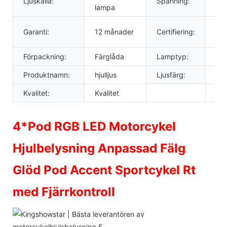
Ljuskälla:
Spänning:
12 
lampa
Ro
Garanti:
12 månader
Certifiering:
rikt
Förpackning:
Färglåda
Lamptyp:
ste
Produktnamn:
hjulljus
Ljusfärg:
RG
Kvalitet:
Kvalitet
4*Pod RGB LED Motorcykel
Hjulbelysning Anpassad Fälg
Glöd Pod Accent Sportcykel Rt
med Fjärrkontroll