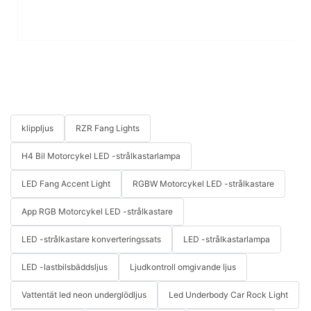
Lä
in
5
klippljus
RZR Fang Lights
H4 Bil Motorcykel LED -strålkastarlampa
LED Fang Accent Light
RGBW Motorcykel LED -strålkastare
App RGB Motorcykel LED -strålkastare
LED -strålkastare konverteringssats
LED -strålkastarlampa
LED -lastbilsbäddsljus
Ljudkontroll omgivande ljus
Vattentät led neon underglödljus
Led Underbody Car Rock Light