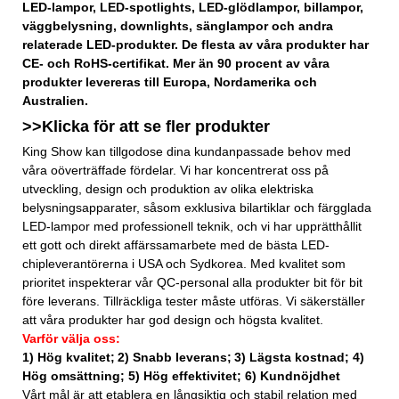
LED-lampor, LED-spotlights, LED-glödlampor, billampor,
väggbelysning, downlights, sänglampor och andra
relaterade LED-produkter. De flesta av våra produkter har
CE- och RoHS-certifikat. Mer än 90 procent av våra
produkter levereras till Europa, Nordamerika och
Australien.
>>Klicka för att se fler
produkter
King Show kan tillgodose dina kundanpassade behov med
våra oöverträffade fördelar. Vi har koncentrerat oss på
utveckling, design och produktion av olika elektriska
belysningsapparater, såsom exklusiva bilartiklar och färgglada
LED-lampor med professionell teknik, och vi har upprätthållit
ett gott och direkt affärssamarbete med de bästa LED-
chipleverantörerna i USA och Sydkorea. Med kvalitet som
prioritet inspekterar vår QC-personal alla produkter bit för bit
före leverans. Tillräckliga tester måste utföras. Vi säkerställer
att våra produkter har god design och högsta kvalitet.
Varför välja oss:
1) Hög kvalitet;
2) Snabb leverans;
3) Lägsta kostnad; 4)
Hög omsättning; 5) Hög effektivitet; 6) Kundnöjdhet
Vårt mål är att etablera en långsiktig och stabil relation med