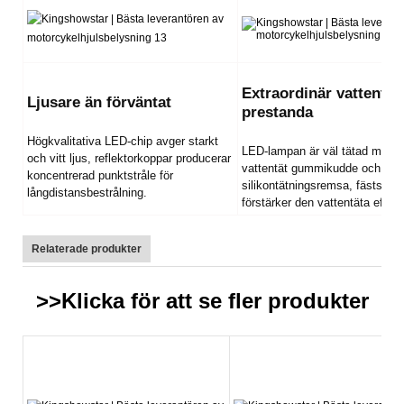
Extraordinär vattentät
Ljusare än förväntat
prestanda
Högkvalitativa LED-chip avger starkt
LED-lampan är väl tätad med 
och vitt ljus, reflektorkoppar producerar
vattentät gummikudde och
koncentrerad punktstråle för
silikontätningsremsa, fästskru
långdistansbestrålning.
förstärker den vattentäta effek
Relaterade produkter
>>Klicka för att se fler
produkter