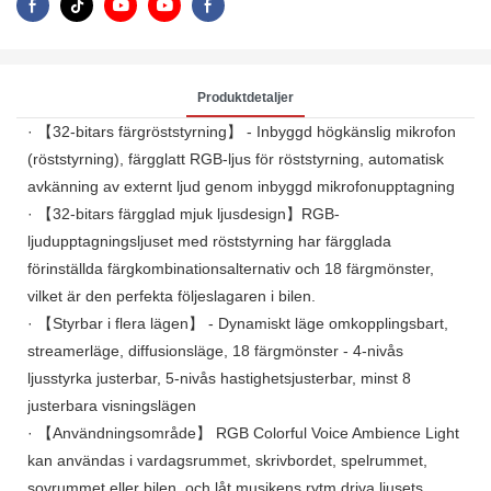
Produktdetaljer
· 【32-bitars färgröststyrning】 - Inbyggd högkänslig mikrofon
(röststyrning), färgglatt RGB-ljus för röststyrning, automatisk
avkänning av externt ljud genom inbyggd mikrofonupptagning
· 【32-bitars färgglad mjuk ljusdesign】RGB-
ljudupptagningsljuset med röststyrning har färgglada
förinställda färgkombinationsalternativ och 18 färgmönster,
vilket är den perfekta följeslagaren i bilen.
· 【Styrbar i flera lägen】 - Dynamiskt läge omkopplingsbart,
streamerläge, diffusionsläge, 18 färgmönster - 4-nivås
ljusstyrka justerbar, 5-nivås hastighetsjusterbar, minst 8
justerbara visningslägen
· 【Användningsområde】 RGB Colorful Voice Ambience Light
kan användas i vardagsrummet, skrivbordet, spelrummet,
sovrummet eller bilen, och låt musikens rytm driva ljusets