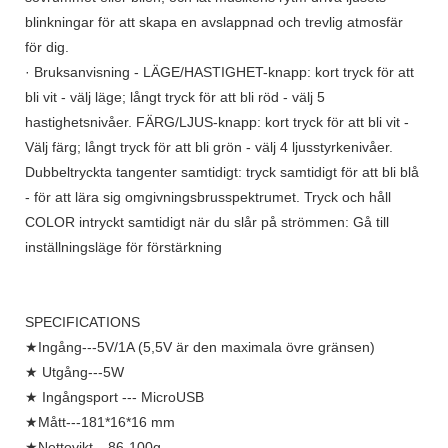
blinkningar för att skapa en avslappnad och trevlig atmosfär
för dig.
· Bruksanvisning - LÄGE/HASTIGHET-knapp: kort tryck för att
bli vit - välj läge; långt tryck för att bli röd - välj 5
hastighetsnivåer. FÄRG/LJUS-knapp: kort tryck för att bli vit -
Välj färg; långt tryck för att bli grön - välj 4 ljusstyrkenivåer.
Dubbeltryckta tangenter samtidigt: tryck samtidigt för att bli blå
- för att lära sig omgivningsbrusspektrumet. Tryck och håll
COLOR intryckt samtidigt när du slår på strömmen: Gå till
inställningsläge för förstärkning
SPECIFICATIONS
★Ingång---5V/1A (5,5V är den maximala övre gränsen)
★ Utgång---5W
★ Ingångsport --- MicroUSB
★Mått---181*16*16 mm
★Nettovikt---86-100g