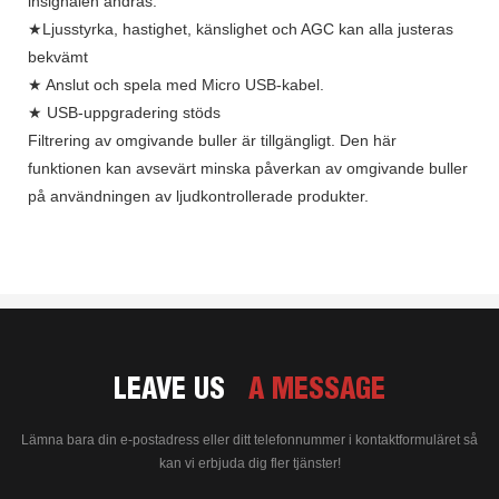
insignalen ändras.
★Ljusstyrka, hastighet, känslighet och AGC kan alla justeras
bekvämt
★ Anslut och spela med Micro USB-kabel.
★ USB-uppgradering stöds
Filtrering av omgivande buller är tillgängligt. Den här
funktionen kan avsevärt minska påverkan av omgivande buller
på användningen av ljudkontrollerade produkter.
LEAVE US
A MESSAGE
Lämna bara din e-postadress eller ditt telefonnummer i kontaktformuläret så
kan vi erbjuda dig fler tjänster!