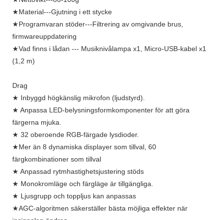
★Material---Gjutning i ett stycke
★Programvaran stöder---Filtrering av omgivande brus,
firmwareuppdatering
★Vad finns i lådan --- Musiknivålampa x1, Micro-USB-kabel x1
(1,2 m)
Drag
★ Inbyggd högkänslig mikrofon (ljudstyrd).
★ Anpassa LED-belysningsformkomponenter för att göra
färgerna mjuka.
★ 32 oberoende RGB-färgade lysdioder.
★Mer än 8 dynamiska displayer som tillval, 60
färgkombinationer som tillval
★ Anpassad rytmhastighetsjustering stöds
★ Monokromläge och färgläge är tillgängliga.
★ Ljusgrupp och toppljus kan anpassas
★AGC-algoritmen säkerställer bästa möjliga effekter när