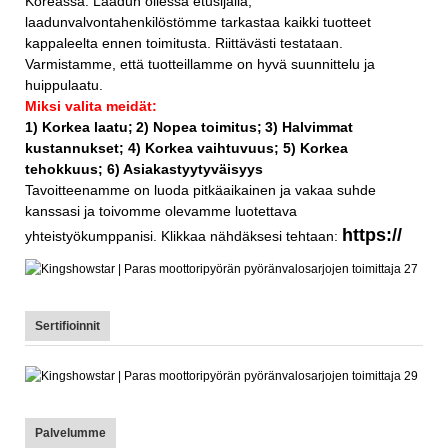
Koreassa. Laadun ollessa etusijalla,
laadunvalvontahenkilöstömme tarkastaa kaikki tuotteet
kappaleelta ennen toimitusta. Riittävästi testataan.
Varmistamme, että tuotteillamme on hyvä suunnittelu ja
huippulaatu.
Miksi valita meidät:
1) Korkea laatu;
2) Nopea toimitus;
3) Halvimmat
kustannukset; 4) Korkea vaihtuvuus; 5) Korkea
tehokkuus; 6) Asiakastyytyväisyys
Tavoitteenamme on luoda pitkäaikainen ja vakaa suhde
kanssasi ja toivomme olevamme luotettava
https://
yhteistyökumppanisi. Klikkaa nähdäksesi tehtaan:
Sertifioinnit
Palvelumme