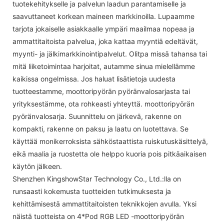
tuotekehitykselle ja palvelun laadun parantamiselle ja
saavuttaneet korkean maineen markkinoilla. Lupaamme
tarjota jokaiselle asiakkaalle ympäri maailmaa nopeaa ja
ammattitaitoista palvelua, joka kattaa myyntiä edeltävät,
myynti- ja jälkimarkkinointipalvelut. Olitpa missä tahansa tai
mitä liiketoimintaa harjoitat, autamme sinua mielellämme
kaikissa ongelmissa. Jos haluat lisätietoja uudesta
tuotteestamme, moottoripyörän pyöränvalosarjasta tai
yrityksestämme, ota rohkeasti yhteyttä. moottoripyörän
pyöränvalosarja. Suunnittelu on järkevä, rakenne on
kompakti, rakenne on paksu ja laatu on luotettava. Se
käyttää monikerroksista sähköstaattista ruiskutuskäsittelyä,
eikä maalia ja ruostetta ole helppo kuoria pois pitkäaikaisen
käytön jälkeen.
Shenzhen KingshowStar Technology Co., Ltd.:lla on
runsaasti kokemusta tuotteiden tutkimuksesta ja
kehittämisestä ammattitaitoisten teknikkojen avulla. Yksi
näistä tuotteista on 4*Pod RGB LED -moottoripyörän