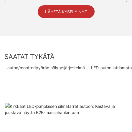
LÄHETÄ KYSELY NYT
SAATAT TYKÄTÄ
auton/moottoripyörän hälytysjärjestelmä
LED-auton lattiamato