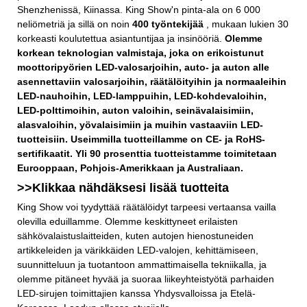
Shenzhenissä, Kiinassa. King Show'n pinta-ala on 6 000
neliömetriä ja sillä on noin
400 työntekijää
, mukaan lukien 30
korkeasti koulutettua asiantuntijaa ja insinööriä.
Olemme
korkean teknologian valmistaja, joka on erikoistunut
moottoripyörien LED-valosarjoihin, auto- ja auton alle
asennettaviin valosarjoihin, räätälöityihin ja normaaleihin
LED-nauhoihin, LED-lamppuihin, LED-kohdevaloihin,
LED-polttimoihin, auton valoihin, seinävalaisimiin,
alasvaloihin, yövalaisimiin ja muihin vastaaviin LED-
tuotteisiin. Useimmilla tuotteillamme on CE- ja RoHS-
sertifikaatit. Yli 90 prosenttia tuotteistamme toimitetaan
Eurooppaan, Pohjois-Amerikkaan ja Australiaan.
>>Klikkaa nähdäksesi lisää
tuotteita
King Show voi tyydyttää räätälöidyt tarpeesi vertaansa vailla
olevilla eduillamme. Olemme keskittyneet erilaisten
sähkövalaistuslaitteiden, kuten autojen hienostuneiden
artikkeleiden ja värikkäiden LED-valojen, kehittämiseen,
suunnitteluun ja tuotantoon ammattimaisella tekniikalla, ja
olemme pitäneet hyvää ja suoraa liikeyhteistyötä parhaiden
LED-sirujen toimittajien kanssa Yhdysvalloissa ja Etelä-