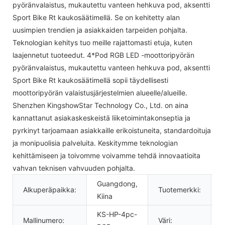
pyöränvalaistus, mukautettu vanteen hehkuva pod, aksentti
Sport Bike Rt kaukosäätimellä. Se on kehitetty alan
uusimpien trendien ja asiakkaiden tarpeiden pohjalta.
Teknologian kehitys tuo meille rajattomasti etuja, kuten
laajennetut tuoteedut. 4*Pod RGB LED -moottoripyörän
pyöränvalaistus, mukautettu vanteen hehkuva pod, aksentti
Sport Bike Rt kaukosäätimellä sopii täydellisesti
moottoripyörän valaistusjärjestelmien alueelle/alueille.
Shenzhen KingshowStar Technology Co., Ltd. on aina
kannattanut asiakaskeskeistä liiketoimintakonseptia ja
pyrkinyt tarjoamaan asiakkaille erikoistuneita, standardoituja
ja monipuolisia palveluita. Keskitymme teknologian
kehittämiseen ja toivomme voivamme tehdä innovaatioita
vahvan teknisen vahvuuden pohjalta.
Guangdong,
Alkuperäpaikka:
Tuotemerkki:
Kiina
KS-HP-4pc-
Mallinumero:
Väri: