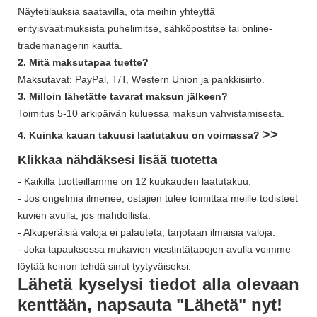
Näytetilauksia saatavilla, ota meihin yhteyttä
erityisvaatimuksista puhelimitse, sähköpostitse tai online-
trademanagerin kautta.
2. Mitä maksutapaa tuette?
Maksutavat: PayPal, T/T, Western Union ja pankkisiirto.
3. Milloin lähetätte tavarat maksun jälkeen?
Toimitus 5-10 arkipäivän kuluessa maksun vahvistamisesta.
>>
4. Kuinka kauan takuusi laatutakuu on voimassa?
Klikkaa nähdäksesi lisää
tuotetta
- Kaikilla tuotteillamme on 12 kuukauden laatutakuu.
- Jos ongelmia ilmenee, ostajien tulee toimittaa meille todisteet
kuvien avulla, jos mahdollista.
- Alkuperäisiä valoja ei palauteta, tarjotaan ilmaisia ​​valoja.
- Joka tapauksessa mukavien viestintätapojen avulla voimme
löytää keinon tehdä sinut tyytyväiseksi.
Lähetä kyselysi tiedot alla olevaan
kenttään, napsauta "Lähetä" nyt!