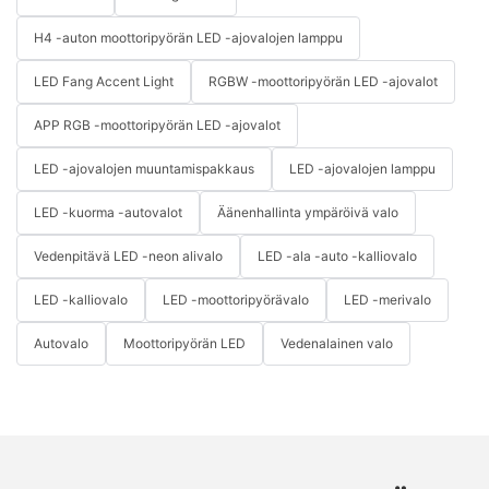
H4 -auton moottoripyörän LED -ajovalojen lamppu
LED Fang Accent Light
RGBW -moottoripyörän LED -ajovalot
APP RGB -moottoripyörän LED -ajovalot
LED -ajovalojen muuntamispakkaus
LED -ajovalojen lamppu
LED -kuorma -autovalot
Äänenhallinta ympäröivä valo
Vedenpitävä LED -neon alivalo
LED -ala -auto -kalliovalo
LED -kalliovalo
LED -moottoripyörävalo
LED -merivalo
Autovalo
Moottoripyörän LED
Vedenalainen valo