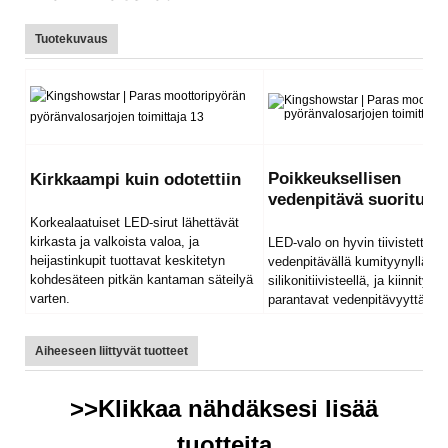
Tuotekuvaus
Poikkeuksellisen
Kirkkaampi kuin odotettiin
vedenpitävä suoritusk
Korkealaatuiset LED-sirut lähettävät
kirkasta ja valkoista valoa, ja
LED-valo on hyvin tiivistetty
heijastinkupit tuottavat keskitetyn
vedenpitävällä kumityynyllä ja
kohdesäteen pitkän kantaman säteilyä
silikonitiivisteellä, ja kiinnitysru
varten.
parantavat vedenpitävyyttä.
Aiheeseen liittyvät tuotteet
>>Klikkaa nähdäksesi lisää
tuotteita