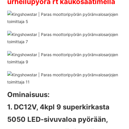
urheilupyörä rt kaukosäätimellä
Ominaisuus:
1. DC12V, 4kpl 9 superkirkasta
5050 LED-sivuvaloa pyörään,