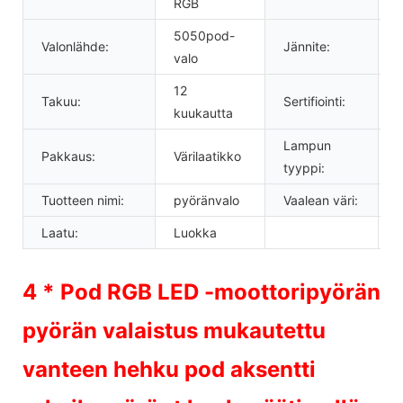
RGB
5050pod-
Valonlähde:
Jännite:
1
valo
12
Takuu:
Sertifiointi:
kuukautta
Lampun
Pakkaus:
Värilaatikko
k
tyyppi:
Tuotteen nimi:
pyöränvalo
Vaalean väri:
Laatu:
Luokka
4 * Pod RGB LED -moottoripyörän
pyörän valaistus mukautettu
vanteen hehku pod aksentti