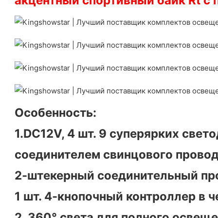
акцентный спортивный байк Rt с
Особенность:
1.DC12V, 4 шт. 9 суперярких све
соединителем свинцового провод
2-штекерный соединительный про
1 шт. 4-кнопочный контроллер в ч
2. 360° света для полного освещ