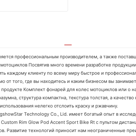
является профессиональным производителем, а также поста
 мотоциклов Посвятив много времени разработке продукци
ть каждому клиенту по всему миру быстрое и профессион
 от того, где вы находитесь и каким бизнесом вы занимае
 продукте Комплект фонарей для колес мотоциклов или о н
азумна, структура компактна, текстура толстая, а качеств
использования нелегко отслоить краску и ржавчину.
showStar Technology Co., Lid. имеет богатый опыт в исслед
g Custom Rim Glow Pod Accent Sport Bike Rt с пультом диста
тов. Развитие технологий приносит нам неограниченные пр