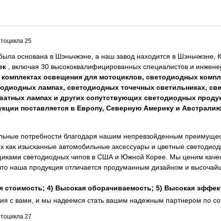
 была основана в Шэньчжэне, а наш завод находится в Шэньчжэне, 
ек
, включая 30 высококвалифицированных специалистов и инжене
комплектах освещения для мотоциклов, светодиодных компл
тодиодных лампах, светодиодных точечных светильниках, св
оватных лампах и других сопутствующих светодиодных проду
укции поставляется в Европу, Северную Америку и Австралию
альные потребности благодаря нашим непревзойденным преимущест
их как изысканные автомобильные аксессуары и цветные светодио
щиками светодиодных чипов в США и Южной Корее. Мы ценим качес
что наша продукция отличается продуманным дизайном и высочай
ая стоимость; 4) Высокая оборачиваемость; 5) Высокая эффек
ия с вами, и мы надеемся стать вашим надежным партнером по со