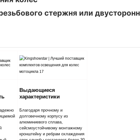
 резьбового стержня или двусторонн
Выдающиеся
ть
характеристики
надежно
Благодаря прочному и
ицаемой
долговечному корпусу из
алюминиевого сплава,
й
сейсмоустойчивому монтажному
кронштейну и ребрам охлаждения
мый
срок службы составляет более 30