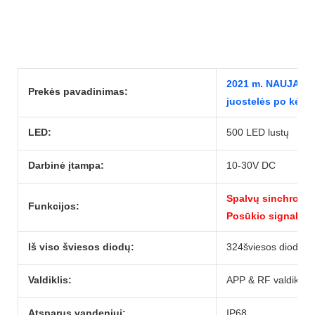
2021 m. NAUJAUSI
Prekės pavadinimas:
juostelės po kėbu
LED:
500 LED lustų
Darbinė įtampa:
10-30V DC
Spalvų sinchroniza
Funkcijos:
Posūkio signalas
Iš viso šviesos diodų:
324šviesos diodai
Valdiklis:
APP & RF valdiklis
Atsparus vandeniui:
IP68