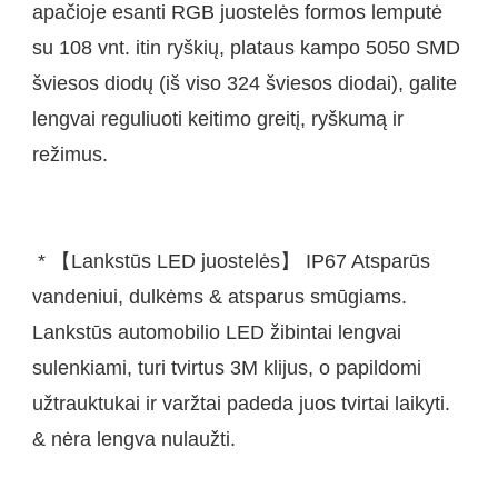
apačioje esanti RGB juostelės formos lemputė 
su 108 vnt. itin ryškių, plataus kampo 5050 SMD 
šviesos diodų (iš viso 324 šviesos diodai), galite 
lengvai reguliuoti keitimo greitį, ryškumą ir 
 * 【Lankstūs LED juostelės】 IP67 Atsparūs 
vandeniui, dulkėms & atsparus smūgiams. 
Lankstūs automobilio LED žibintai lengvai 
sulenkiami, turi tvirtus 3M klijus, o papildomi 
užtrauktukai ir varžtai padeda juos tvirtai laikyti. 