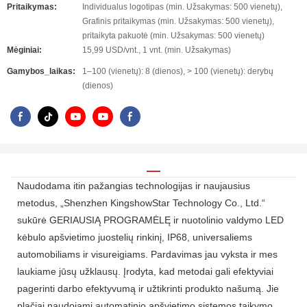
Pritaikymas:
Individualus logotipas (min. Užsakymas: 500 vienetų),
Grafinis pritaikymas (min. Užsakymas: 500 vienetų),
pritaikyta pakuotė (min. Užsakymas: 500 vienetų)
Mėginiai:
15,99 USD/vnt., 1 vnt. (min. Užsakymas)
Gamybos_laikas:
1–100 (vienetų): 8 (dienos), > 100 (vienetų): derybų
(dienos)
Naudodama itin pažangias technologijas ir naujausius
metodus, „Shenzhen KingshowStar Technology Co., Ltd.“
sukūrė GERIAUSIĄ PROGRAMĖLĘ ir nuotolinio valdymo LED
kėbulo apšvietimo juostelių rinkinį, IP68, universaliems
automobiliams ir visureigiams. Pardavimas jau vyksta ir mes
laukiame jūsų užklausų. Įrodyta, kad metodai gali efektyviai
pagerinti darbo efektyvumą ir užtikrinti produkto našumą. Jie
plačiai naudojami automatinio apšvietimo sistemos taikymo