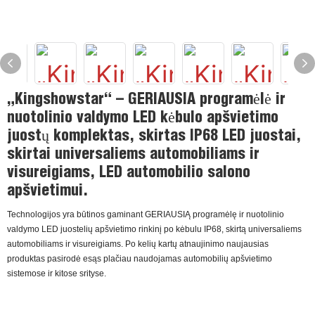
„Kingshowstar“ – GERIAUSIA programėlė ir
nuotolinio valdymo LED kėbulo apšvietimo
juostų komplektas, skirtas IP68 LED juostai,
skirtai universaliems automobiliams ir
visureigiams, LED automobilio salono
apšvietimui.
Technologijos yra būtinos gaminant GERIAUSIĄ programėlę ir nuotolinio
valdymo LED juostelių apšvietimo rinkinį po kėbulu IP68, skirtą universaliems
automobiliams ir visureigiams. Po kelių kartų atnaujinimo naujausias
produktas pasirodė esąs plačiau naudojamas automobilių apšvietimo
sistemose ir kitose srityse.