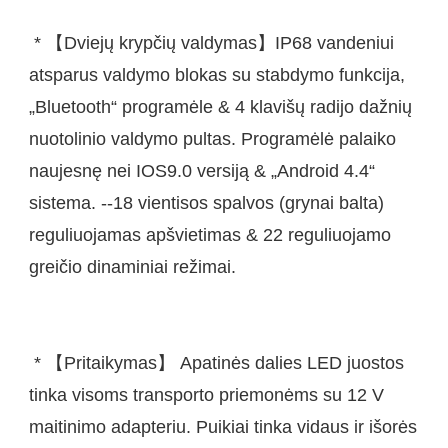
 * 【Dviejų krypčių valdymas】IP68 vandeniui 
atsparus valdymo blokas su stabdymo funkcija, 
„Bluetooth“ programėle & 4 klavišų radijo dažnių 
nuotolinio valdymo pultas. Programėlė palaiko 
naujesnę nei IOS9.0 versiją & „Android 4.4“ 
sistema. --18 vientisos spalvos (grynai balta) 
reguliuojamas apšvietimas & 22 reguliuojamo 
 * 【Pritaikymas】 Apatinės dalies LED juostos 
tinka visoms transporto priemonėms su 12 V 
maitinimo adapteriu. Puikiai tinka vidaus ir išorės 