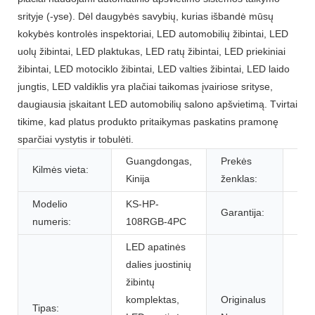
srityje (-yse). Dėl daugybės savybių, kurias išbandė mūsų
kokybės kontrolės inspektoriai, LED automobilių žibintai, LED
uolų žibintai, LED plaktukas, LED ratų žibintai, LED priekiniai
žibintai, LED motociklo žibintai, LED valties žibintai, LED laido
jungtis, LED valdiklis yra plačiai taikomas įvairiose srityse,
daugiausia įskaitant LED automobilių salono apšvietimą. Tvirtai
tikime, kad platus produkto pritaikymas paskatins pramonę
sparčiai vystytis ir tobulėti.
Guangdongas,
Prekės
Kilmės vieta:
KS
Kinija
ženklas:
Modelio
KS-HP-
Garantija:
1 m
numeris:
108RGB-4PC
LED apatinės
dalies juostinių
žibintų
komplektas,
Originalus
Tipas:
0