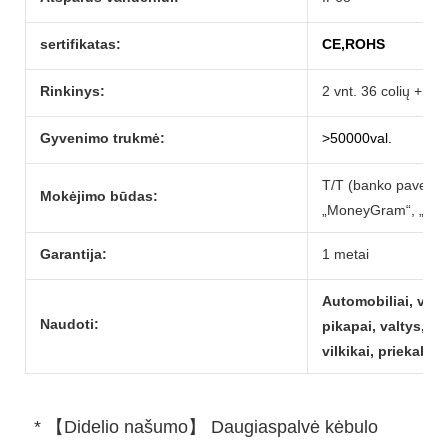
sertifikatas:
CE,ROHS
Rinkinys:
2 vnt. 36 colių + 2 v
Gyvenimo trukmė:
>50000val.
T/T (banko pavedim
Mokėjimo būdas:
„MoneyGram“, „Paypa
Garantija:
1 metai
Automobiliai, visu
Naudoti:
pikapai, valtys, fu
vilkikai, priekabos 
 * 【Didelio našumo】 Daugiaspalvė kėbulo 