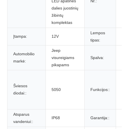
LED apatinės
Nr.:
dalies juostinių
žibintų
komplektas
Lempos
Įtampa:
12V
LE
tipas:
Jeep
Automobilio
visureigiams
Spalva:
RG
markė:
pikapams
Spa
sin
Šviesos
5050
Funkcijos::
/ S
diodai::
žibi
Pos
Atsparus
IP68
Garantija::
12 
vandeniui::