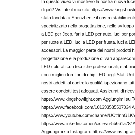
In questo video vi mostrerò la nostra nuova luce
di più? Visitate il mio sito https://www.kingsh
stata fondata a Shenzhen e il nostro stabilimen
specializzato nella progettazione, nello sviluppo 
a LED per Jeep, fari a LED per auto, luci per por
per ruote a LED, luci a LED per frusta, luci a LE
accessori. La maggior parte dei nostri prodotti h
progettazione e la produzione di vari apparecchi d
LED colorati con tecniche professionali, e abb
con i migliori fornitori di chip LED negli Stati Un
nostri addetti al controllo qualità ispezionano t
essere condotti test adeguati. Assicurati di ricev
https://www.kingshowlight.com Aggiungimi su Twi
https://www.facebook.com/101393535507934 Ag
https://www.youtube.com/channel/UCt4nhG1K
https://www.linkedin.com/in/cici-wu-5b661a78/
Aggiungimi su Instagram: https://www.instagram