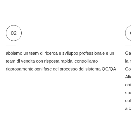
02
abbiamo un team di ricerca e sviluppo professionale e un
Gar
team di vendita con risposta rapida, controlliamo
la 
rigorosamente ogni fase del processo del sistema QC/QA
Con
Alt
obi
spe
col
a 