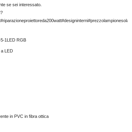
te se sei interessato.
i?
riparazioneproiettoreda200watt#designinterni#prezzolampionesola
-5-1LED RGB
a a LED
ente in PVC in fibra ottica