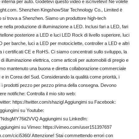
 interna per auto. Godetevi questo video e iscrivetevi! Ne volete
owlight.com. Shenzhen KingshowStar Technology Co., Limited è
to si trova a Shenzhen. Siamo un produttore high-tech
e nella produzione di illuminazione a LED. Inclusi fari a LED, fari
tellone posteriore a LED e luci LED Rock di livello superiore, luci
D per barche, luci a LED per motociclette, controller a LED e altri
a i certificati CE e RoHS. Ci siamo concentrati sullo sviluppo, la
i illuminazione elettrica, come articoli per automobili di pregio e
iamo mantenuto una buona e diretta collaborazione commerciale
iti e in Corea del Sud. Considerando la qualità come priorità, i
utti i prodotti pezzo per pezzo prima della consegna. Devono
ere notifiche: Controlla il mio sito web:
tter: https://twitter.com/shazigl Aggiungimi su Facebook:
giungimi su Youtube:
YNdsgMY76it2VVQ Aggiungimi su LinkedIn:
 Aggiungimi su Vimeo: https://vimeo.com/user151397697
.com/cici5360/ Attenzione! Stai commettendo errori con