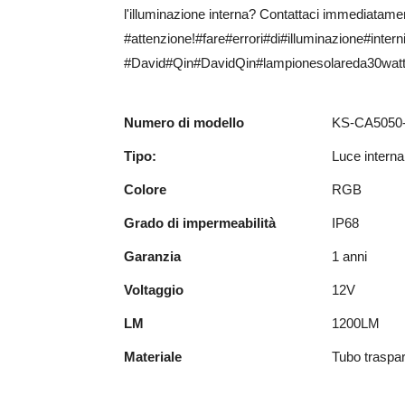
l'illuminazione interna? Contattaci immediatamen
#attenzione!#fare#errori#di#illuminazione#intern
#David#Qin#DavidQin#lampionesolareda30watt#
Numero di modello
KS-CA5050
Tipo:
Luce intern
Colore
RGB
Grado di impermeabilità
IP68
Garanzia
1 anni
Voltaggio
12V
LM
1200LM
Materiale
Tubo traspar