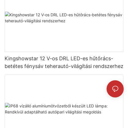
Kingshowstar 12 V-os DRL LED-es hűtőrács-
betétes fénysáv teherautó-világítási rendszerhez