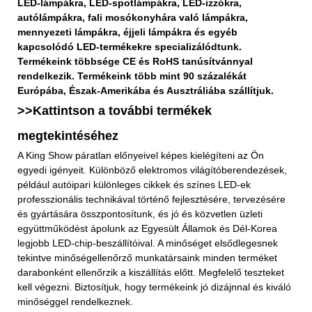
LED-lámpákra, LED-spotlámpákra, LED-izzókra,
autólámpákra, fali mosókonyhára való lámpákra,
mennyezeti lámpákra, éjjeli lámpákra és egyéb
kapcsolódó LED-termékekre specializálódtunk.
Termékeink többsége CE és RoHS tanúsítvánnyal
rendelkezik. Termékeink több mint 90 százalékát
Európába, Észak-Amerikába és Ausztráliába szállítjuk.
>>Kattintson a további
termékek
megtekintéséhez
A King Show páratlan előnyeivel képes kielégíteni az Ön
egyedi igényeit. Különböző elektromos világítóberendezések,
például autóipari különleges cikkek és színes LED-ek
professzionális technikával történő fejlesztésére, tervezésére
és gyártására összpontosítunk, és jó és közvetlen üzleti
együttműködést ápolunk az Egyesült Államok és Dél-Korea
legjobb LED-chip-beszállítóival. A minőséget elsődlegesnek
tekintve minőségellenőrző munkatársaink minden terméket
darabonként ellenőrzik a kiszállítás előtt. Megfelelő teszteket
kell végezni. Biztosítjuk, hogy termékeink jó dizájnnal és kiváló
minőséggel rendelkeznek.