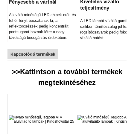
Kivételes vízálló
Fényesebb a vártnál
teljesítmény
A kiváló minőségű LED-chipek erős és
fehér fényt bocsátanak ki, a
A LED lámpát vízálló gumibeté
reflektorcsészék pedig koncentrált
szilikon tömítőszalag jól lezárj
pontsugarat hoznak létre a nagy
rögzítőcsavarok pedig fokozzá
távolságú besugárzás érdekében.
vízálló hatást.
Kapcsolódó termékek
>>Kattintson a további
termékek
megtekintéséhez