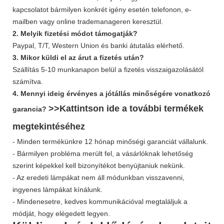
kapcsolatot bármilyen konkrét igény esetén telefonon, e-
mailben vagy online trademanageren keresztül.
2. Melyik fizetési módot támogatják?
Paypal, T/T, Western Union és banki átutalás elérhető.
3. Mikor küldi el az árut a fizetés után?
Szállítás 5-10 munkanapon belül a fizetés visszaigazolásától
számítva.
4. Mennyi ideig érvényes a jótállás minőségére vonatkozó
>>Kattintson ide a további
termékek
garancia?
megtekintéséhez
- Minden termékünkre 12 hónap minőségi garanciát vállalunk.
- Bármilyen probléma merült fel, a vásárlóknak lehetőség
szerint képekkel kell bizonyítékot benyújtaniuk nekünk.
- Az eredeti lámpákat nem áll módunkban visszavenni,
ingyenes lámpákat kínálunk.
- Mindenesetre, kedves kommunikációval megtaláljuk a
módját, hogy elégedett legyen.