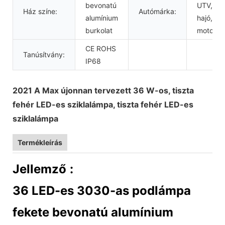
bevonatú
UTV, SU
Ház színe:
Autómárka:
alumínium
hajó,
burkolat
motorke
CE ROHS
Tanúsítvány:
IP68
2021 A Max újonnan tervezett 36 W-os, tiszta
fehér LED-es sziklalámpa, tiszta fehér LED-es
sziklalámpa
Termékleírás
Jellemző
:
36 LED-es 3030-as podlámpa
fekete bevonatú alumínium