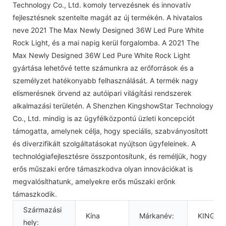
Technology Co., Ltd. komoly tervezésnek és innovatív
fejlesztésnek szentelte magát az új termékén. A hivatalos
neve 2021 The Max Newly Designed 36W Led Pure White
Rock Light, és a mai napig kerül forgalomba. A 2021 The
Max Newly Designed 36W Led Pure White Rock Light
gyártása lehetővé tette számunkra az erőforrások és a
személyzet hatékonyabb felhasználását. A termék nagy
elismerésnek örvend az autóipari világítási rendszerek
alkalmazási területén. A Shenzhen KingshowStar Technology
Co., Ltd. mindig is az ügyfélközpontú üzleti koncepciót
támogatta, amelynek célja, hogy speciális, szabványosított
és diverzifikált szolgáltatásokat nyújtson ügyfeleinek. A
technológiafejlesztésre összpontosítunk, és reméljük, hogy
erős műszaki erőre támaszkodva olyan innovációkat is
megvalósíthatunk, amelyekre erős műszaki erőnk
támaszkodik.
Származási
Kína
Márkanév:
KINGS
hely: