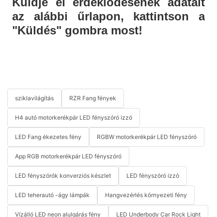
Küldje el érdeklődésének adatait
az alábbi űrlapon, kattintson a
"Küldés" gombra most!
sziklavilágítás
RZR Fang fények
H4 autó motorkerékpár LED fényszóró izzó
LED Fang ékezetes fény
RGBW motorkerékpár LED fényszóró
App RGB motorkerékpár LED fényszóró
LED fényszórók konverziós készlet
LED fényszóró izzó
LED teherautó -ágy lámpák
Hangvezérlés környezeti fény
Vízálló LED neon alulgárás fény
LED Underbody Car Rock Light