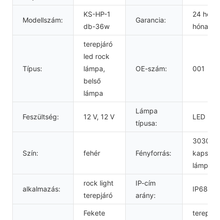
KS-HP-1
24 hóna
Modellszám:
Garancia:
db-36w
hónap
terepjáró
led rock
Típus:
lámpa,
OE-szám:
001
belső
lámpa
Lámpa
Feszültség:
12 V, 12 V
LED
típusa:
3030
Szín:
fehér
Fényforrás:
kapszul
lámpa
rock light
IP-cím
alkalmazás:
IP68
terepjáró
arány:
Fekete
terepjár