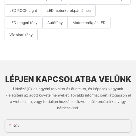
LED ROCK Light
LED motorkerékpár lámpa
LED tengeri fény
Autófény
Motorkerékpár LED
Víz alatti fény
LÉPJEN KAPCSOLATBA VELÜNK
Üdvözöljük az egyéni terveket és ötleteket, és képesek vagyunk
kielégíteni az adott követelményeket. További információért látogasson el
a weboldalra, vagy forduljon hozzánk közvetlenül kérdésekkel vagy
kérdésekkel.
Név