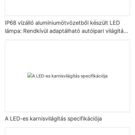
IP68 vízálló alumíniumötvözetből készült LED
lámpa: Rendkívül adaptálható autóipari világítási
megoldás
A LED-es karnisvilágítás specifikációja