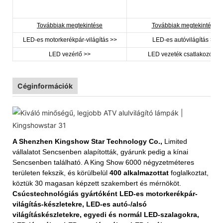
Továbbiak megtekintése
Továbbiak megtekintése
LED-es motorkerékpár-világítás >>
LED-es autóvilágítás >>
LED vezérlő >>
LED vezeték csatlakozó >>
Céginformációk
A Shenzhen Kingshow Star Technology Co.,
Limited
vállalatot Sencsenben alapították, gyárunk pedig a kínai
Sencsenben található. A King Show 6000 négyzetméteres
területen fekszik, és körülbelül
400 alkalmazottat
foglalkoztat,
köztük 30 magasan képzett szakembert és mérnököt.
Csúcstechnológiás gyártóként LED-es motorkerékpár-
világítás-készletekre, LED-es autó-/alsó
világításkészletekre, egyedi és normál LED-szalagokra,