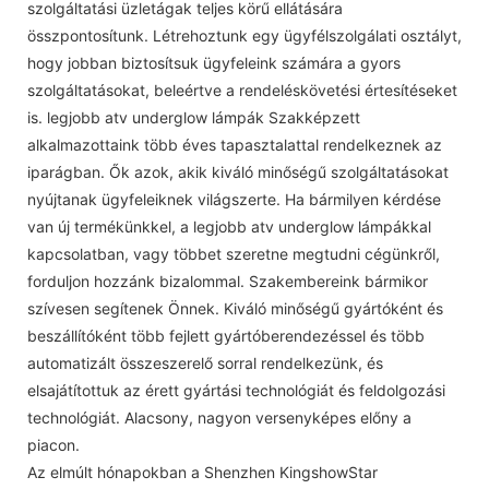
szolgáltatási üzletágak teljes körű ellátására
összpontosítunk. Létrehoztunk egy ügyfélszolgálati osztályt,
hogy jobban biztosítsuk ügyfeleink számára a gyors
szolgáltatásokat, beleértve a rendeléskövetési értesítéseket
is. legjobb atv underglow lámpák Szakképzett
alkalmazottaink több éves tapasztalattal rendelkeznek az
iparágban. Ők azok, akik kiváló minőségű szolgáltatásokat
nyújtanak ügyfeleiknek világszerte. Ha bármilyen kérdése
van új termékünkkel, a legjobb atv underglow lámpákkal
kapcsolatban, vagy többet szeretne megtudni cégünkről,
forduljon hozzánk bizalommal. Szakembereink bármikor
szívesen segítenek Önnek. Kiváló minőségű gyártóként és
beszállítóként több fejlett gyártóberendezéssel és több
automatizált összeszerelő sorral rendelkezünk, és
elsajátítottuk az érett gyártási technológiát és feldolgozási
technológiát. Alacsony, nagyon versenyképes előny a
piacon.
Az elmúlt hónapokban a Shenzhen KingshowStar