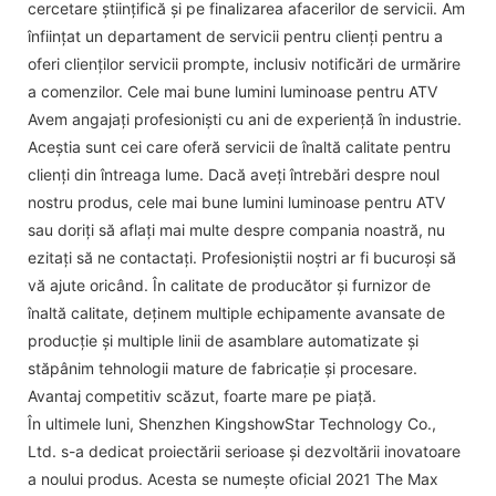
cercetare științifică și pe finalizarea afacerilor de servicii. Am
înființat un departament de servicii pentru clienți pentru a
oferi clienților servicii prompte, inclusiv notificări de urmărire
a comenzilor. Cele mai bune lumini luminoase pentru ATV
Avem angajați profesioniști cu ani de experiență în industrie.
Aceștia sunt cei care oferă servicii de înaltă calitate pentru
clienți din întreaga lume. Dacă aveți întrebări despre noul
nostru produs, cele mai bune lumini luminoase pentru ATV
sau doriți să aflați mai multe despre compania noastră, nu
ezitați să ne contactați. Profesioniștii noștri ar fi bucuroși să
vă ajute oricând. În calitate de producător și furnizor de
înaltă calitate, deținem multiple echipamente avansate de
producție și multiple linii de asamblare automatizate și
stăpânim tehnologii mature de fabricație și procesare.
Avantaj competitiv scăzut, foarte mare pe piață.
În ultimele luni, Shenzhen KingshowStar Technology Co.,
Ltd. s-a dedicat proiectării serioase și dezvoltării inovatoare
a noului produs. Acesta se numește oficial 2021 The Max