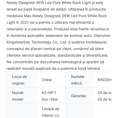
Newly Designed 36W Led Pure White Rock Light și este
lansat pe piață începând de astăzi. Utilizarea în producția
modelului Max Newly Designed 36W Led Pure White Rock
Light în 2021 ne-a permis o utilizare mai eficientă a
resurselor și a personalului. Produsul este foarte recunoscut
în domeniul aplicațiilor sistemelor de iluminat auto. Shenzhen
KingshowStar Technology Co., Ltd. a susținut întotdeauna
conceptul de afaceri centrat pe client, urmărind să ofere
clienților servicii specializate, standardizate și diversificate.
Ne concentrăm pe dezvoltarea tehnologică și sperăm să
realizăm inovații susținute de o puternică forță tehnică.
Locul de
Numele
China
KINGSHOW
origine:
mărcii:
Număr
KS-HP-1
24 de luni,
Garanție:
model:
buc-36w
24 de luni
Lampă de
interior cu