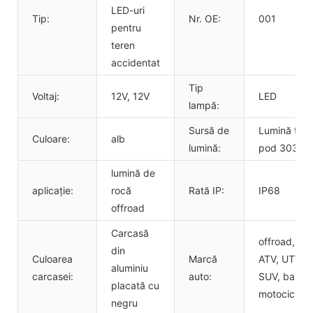
LED-uri
Tip:
Nr. OE:
001
pentru
teren
accidentat
Tip
Voltaj:
12V, 12V
LED
lampă:
Sursă de
Lumină tip
Culoare:
alb
lumină:
pod 3030
lumină de
aplicație:
rocă
Rată IP:
IP68
offroad
Carcasă
offroad,
din
Culoarea
Marcă
ATV, UTV,
aluminiu
carcasei:
auto:
SUV, barcă,
placată cu
motocicletă
negru