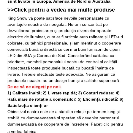
sunt livrate în Europa, America de Nord și Australia.
>>Click pentru a vedea mai multe
produse
King Show vă poate satisface nevoile personalizate cu
avantajele noastre de neegalat. Ne-am concentrat pe
dezvoltarea, proiectarea și producția diverselor aparate
electrice de iluminat, cum ar fi articole auto rafinate și LED-uri
colorate, cu tehnici profesionale, și am menținut o cooperare
comercială bună și directă cu cei mai buni furnizori de cipuri
LED din SUA și Coreea de Sud. Considerând calitatea ca
prioritate, membrii personalului nostru de control al calității
inspectează toate produsele bucată cu bucată înainte de
livrare. Trebuie efectuate teste adecvate. Ne asigurăm că
produsele noastre au un design bun și o calitate superioară.
De ce să ne alegeți pe noi:
1) Calitate înaltă;
2) Livrare rapidă;
3) Costuri reduse; 4)
Rată mare de rotație a comenzilor; 5) Eficiență ridicată; 6)
Satisfacția clienților
Obiectivul nostru este de a stabili o relație pe termen lung și
stabilă cu dumneavoastră și sperăm să devenim partenerul
dumneavoastră de cooperare de încredere. Faceți clic pentru
a vedea fabrica: