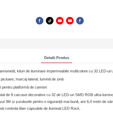
Detalii Produs
amionetă, kituri de iluminare impermeabile multicolore cu 32 LED-uri
icioare, marcaj lateral, lumină de șină
i pentru platformă de camion
 total de 8 carcase decorative cu 32 de LED-uri SMD RGB ultra-lumin
ul 3M și șuruburile pentru o siguranță mai bună, are 6,4 metri de sârmă
teți controla liber capsulele de iluminat LED Rock.