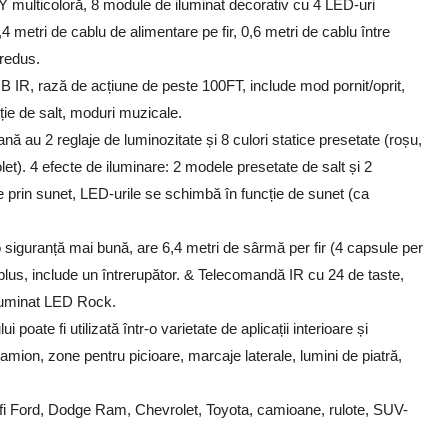
multicoloră, 8 module de iluminat decorativ cu 4 LED-uri
,4 metri de cablu de alimentare pe fir, 0,6 metri de cablu între
 redus.
IR, rază de acțiune de peste 100FT, include mod pornit/oprit,
ie de salt, moduri muzicale.
nă au 2 reglaje de luminozitate și 8 culori statice presetate (roșu,
olet). 4 efecte de iluminare: 2 modele presetate de salt și 2
prin sunet, LED-urile se schimbă în funcție de sunet (ca
o siguranță mai bună, are 6,4 metri de sârmă per fir (4 capsule per
n plus, include un întrerupător. & Telecomandă IR cu 24 de taste,
 iluminat LED Rock.
te fi utilizată într-o varietate de aplicații interioare și
amion, zone pentru picioare, marcaje laterale, lumini de piatră,
 fi Ford, Dodge Ram, Chevrolet, Toyota, camioane, rulote, SUV-