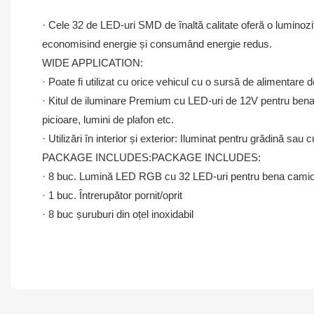
· Cele 32 de LED-uri SMD de înaltă calitate oferă o luminoz
economisind energie și consumând energie redus.
WIDE APPLICATION:
· Poate fi utilizat cu orice vehicul cu o sursă de alimentare 
· Kitul de iluminare Premium cu LED-uri de 12V pentru bena ca
picioare, lumini de plafon etc.
· Utilizări în interior și exterior: Iluminat pentru grădină sau 
PACKAGE INCLUDES:PACKAGE INCLUDES:
· 8 buc. Lumină LED RGB cu 32 LED-uri pentru bena camion
· 1 buc. Întrerupător pornit/oprit
· 8 buc șuruburi din oțel inoxidabil