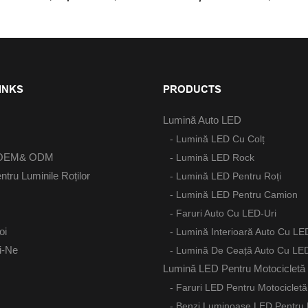
be, Pentru Bena Camionului
De Camion, 48 LED-Uri Super
i Toyota
Întrerupător
INKS
PRODUCTS
Lumină Auto LED
- Lumină LED Cu Colț
u OEM& ODM
- Lumină LED Rock
ntru Luminile Roților
- Lumină LED Pentru Roți
- Lumină LED Pentru Camion
- Faruri Auto Cu LED-Uri
oi
- Lumină Interioară Auto Cu LE
i-Ne
- Lumină De Ceață Auto Cu LED
Lumină LED Pentru Motocicletă
- Faruri LED Pentru Motocicletă
- Benzi Luminoase LED Pentru 