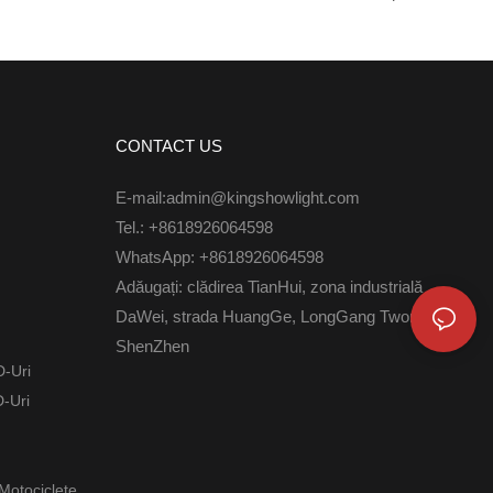
 Luminoase Cu
Impermeabil, Cu Luminozitate RGB
Colorată, Cu Telecomandă Cu 24 De Taste,
Pentru Marcaj Lateral
CONTACT US
E-mail:admin@kingshowlight.com
Tel.: +8618926064598
WhatsApp: +8618926064598
Adăugați: clădirea TianHui, zona industrială
DaWei, strada HuangGe, LongGang Twon,
ShenZhen
D-Uri
-Uri
Motociclete