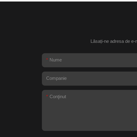
Lăsați-ne adresa de e-m
Nume
Companie
Conţinut