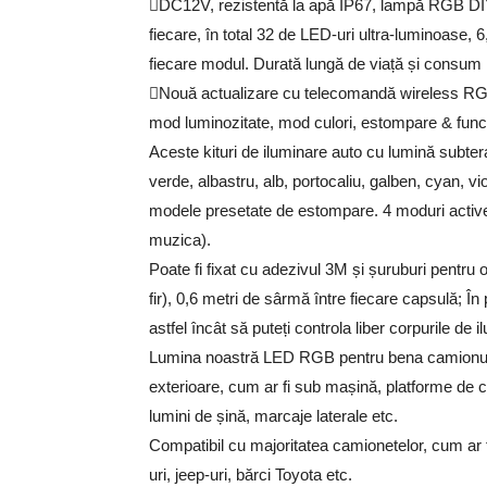
DC12V, rezistentă la apă IP67, lampă RGB DIY 
fiecare, în total 32 de LED-uri ultra-luminoase, 6
fiecare modul. Durată lungă de viață și consum
Nouă actualizare cu telecomandă wireless RGB 
mod luminozitate, mod culori, estompare & funcț
Aceste kituri de iluminare auto cu lumină subtera
verde, albastru, alb, portocaliu, galben, cyan, vi
modele presetate de estompare. 4 moduri active 
muzica).
Poate fi fixat cu adezivul 3M și șuruburi pentru 
fir), 0,6 metri de sârmă între fiecare capsulă; Î
astfel încât să puteți controla liber corpurile de
Lumina noastră LED RGB pentru bena camionului poa
exterioare, cum ar fi sub mașină, platforme de c
lumini de șină, marcaje laterale etc.
Compatibil cu majoritatea camionetelor, cum ar
uri, jeep-uri, bărci Toyota etc.