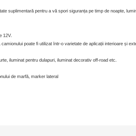
itate suplimentară pentru a vă spori siguranța pe timp de noapte, lumi
de 12V.
mionului poate fi utilizat într-o varietate de aplicații interioare și e
curte, iluminat pentru dulapuri, iluminat decorativ off-road etc.
ului de marfă, marker lateral