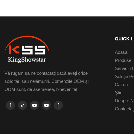
Lucru Spate
48 LED-Uri Al
Chevy, Ford Ș
QUICK L
Acasă
Produse
Servici
Vă rugăm să ne contactați dacă aveți orice
Soluție Pe
solicitări sau nelămuriri. Comenzile OEM și
Cazuri
ODM sunt, de asemenea, binevenite!
Ştiri
Despre N
Contactaţ