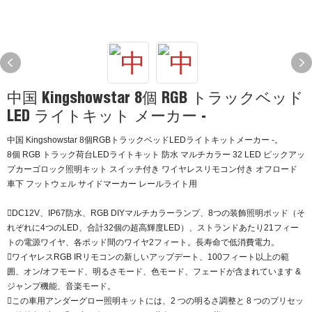
中国 Kingshowstar 8個 RGB トラックベッド
LED ライトキット メーカー -
中国 Kingshowstar 8個RGBトラックベッドLEDライトキットメーカー -。
8個 RGB トラック荷台LEDライトキット 防水 マルチカラー 32 LED ピックアッ
プカーゴロック照明キット スイッチ付き ワイヤレスリモコン付き オフロード
車下 フットウェル サイドマーカー レールライト用
DC12V、IP67防水、RGB DIYマルチカラーランプ、8つの装飾照明ポッド（そ
れぞれに4つのLED、合計32個の超高輝度LED）、ストランドあたり21フィー
トの電源ワイヤ、各ポッド間のワイヤ2フィート。長寿命で低消費電力。
ワイヤレスRGB IRリモコンの新しいアップデート、100フィート以上の範
囲、オン/オフモード、明るさモード、色モード、フェードが含まれています &
ジャンプ機能、音楽モード。
この車用アンダーグロー照明キットには、2 つの明るさ調整と 8 つのプリセッ