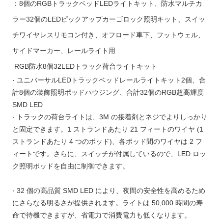
：8個のRGBトラックベッドLEDライトキット、防水マルチカ
ラー32個のLEDピックアップカーゴロック照明キット、スイッ
チワイヤレスリモコン付き、オフロード車下、フットウェル、
サイドマーカー、レールライト用
RGB防水8個32LEDトラック荷台ライトキット
· ユニバーサルLEDトラックベッドレールライトキット2個、合
計8個の装飾照明ポッドハウジング、合計32個のRGB超高輝度
SMD LED
· トラックの荷台ライトは、3M の接着剤とネジでよりしっかり
と固定できます。1 ストランドあたり 21 フィートのワイヤ (1
ストランドあたり 4 つのポッド)、各ポッド間のワイヤは 2 フ
ィートです。さらに、スイッチが付属しているので、LED ロッ
ク照明ポッドを自由に制御できます。
· 32 個の高品質 SMD LED により、夜間の安全性を高めるため
にさらなる明るさが提供されます。ライトは 50,000 時間の寿
命で待機できますが、省電力で消費電力も低くなります。