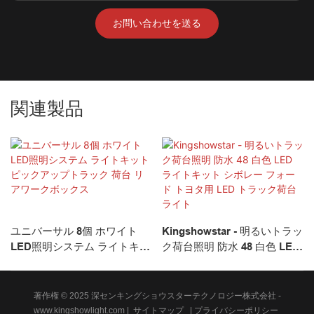
お問い合わせを送る
関連製品
ユニバーサル 8個 ホワイト
Kingshowstar - 明るいトラッ
LED照明システム ライトキッ
ク荷台照明 防水 48 白色 LED
ト ピックアップトラック 荷
ライトキット シボレー フォ
台 リアワークボックス
ード トヨタ用 LED トラック
荷台ライト
著作権 © 2025 深センキングショウスターテクノロジー株式会社 -
www.kingshowlight.com
|
サイトマップ
|
プライバシーポリシー