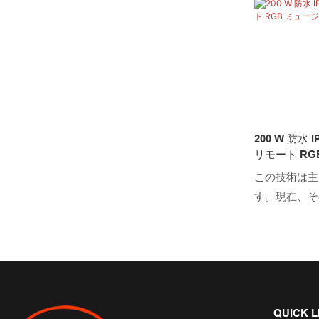
よって開発さ
造されており
これらの優位
LEDロック
LEDホイー
LEDオート
LEDワイヤ
200 W 防水 
実に際立って
リモート R
提供します。
この技術は主
す。現在、そ
れて、幅広い
などの分野で
QUICK L