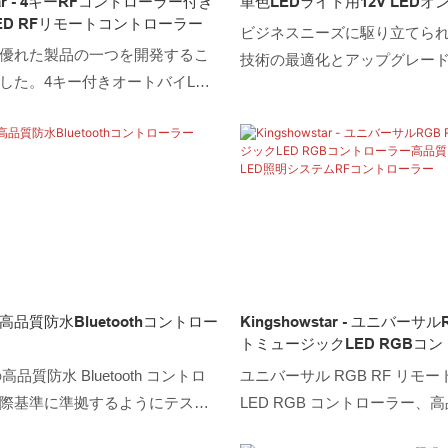
star - 4キーRFコントローラー付き
単色LEDライト用12V LEDオ
ED RFリモートコントローラー
ビジネスニーズに駆り立てら
優れた製品の一つを開発するこ
技術の最適化とアップグレー
した。4キー付きオートバイLED
した。これらの技術は、当社
コントローラーがリモートコント
ロセスに貢献しています。調
で最大の効果を発揮できること
では、LED自動車ライト、LE
くの実践的な実験を実施しまし
ト、LEDホイップライト、LE
ト、LEDヘッドライト、LED
ト、LEDボートライト、LED
タ、LEDコントローラーが非
ことが証明されています。
高品質防水Bluetoothコントロー
Kingshowstar - ユニバーサ
トミュージックLED RGBコ
質オートバイ自動車LED照明
高品質防水 Bluetooth コントロ
ユニバーサル RGB RF リモ
トローラー
際基準に準拠するようにテスト
LED RGB コントローラー、
。 当社の創造的な RD 専門家に
バイの自動 LED 照明システム