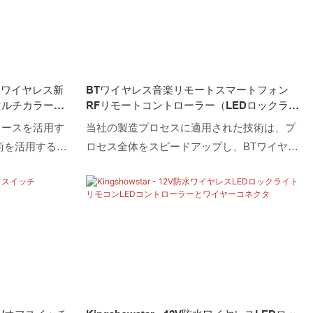
モコンワイヤレス新
BTワイヤレス音楽リモートスマートフォン
マルチカラーコ
RFリモートコントローラー（LEDロックライ
ト用）
ソースを活用す
当社の製造プロセスに適用された技術は、プ
術を活用するこ
ロセス全体をスピードアップし、BTワイヤレ
効率的に進むこ
スミュージックリモートスマートフォンRFリ
ントロールの応
モートコントローラーのLEDロックライトの
ントロールワイ
品質を保証しました。自動照明システムのア
照明マルチカラ
プリケーション範囲では、この製品は非常に
を発揮します。
役立ちます。