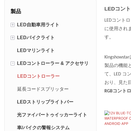
LEDコン
製品
LEDコント
+
LED自動車用ライト
に使用されま
+
LEDバイクライト
LEDファングライト
す。
LEDマリンライト
LEDロックライト
バイクのテールライト
Kingsho
-
LEDコントローラー & アクセサリ
LEDホイールライト
LEDバイクヘッドライト
製品の機能
て、LED
LEDホイップライト
LEDバイクナンバープレートラ
LEDコントローラー
おり、見た
イト
LEDトラックライト
延長コードスプリッター
RGBコン
バイク用LEDストリップライト
LEDストリップライトバー
LEDカーヘッドライト
バイクのホイールライト
光ファイバートゥイッカーライト
LED車内灯
車/バイクの警報システム
車用アンダーグローライト