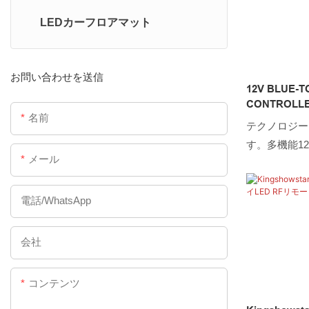
LEDカーフロアマット
LEDカーテールライト
LEDカーフォグランプ
お問い合わせを送信
12V BLUE-
CONTROLLE
名前
CONNECTION
テクノロジー
APP
す。多機能12V
メール
トローラー - 防
ANDROID
リケーション
電話/WhatsApp
できます。
会社
コンテンツ