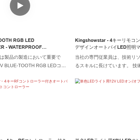
TOOTH RGB LED
Kingshowstar - 4キーリ
R - WATERPROOF
デザインオートバイLED照明
S - IPHONE IOS / ANDROID
ントロールRFコントローラー
は製品の製造において重要で
当社の専門従業員は、技術リ
 BLUE-TOOTH RGB LEDコン
るスキルに長けています。 技
水接続 - IPHONE IOS /
とで、製品の製造プロセスが
 APPの一種として、調光器のアプ
とを保証します。リモートコ
シナリオで広く見つけることが
用分野では、4キーリモートコ
ヤレス新設計オートバイLED
ーコントロールが最大の効果