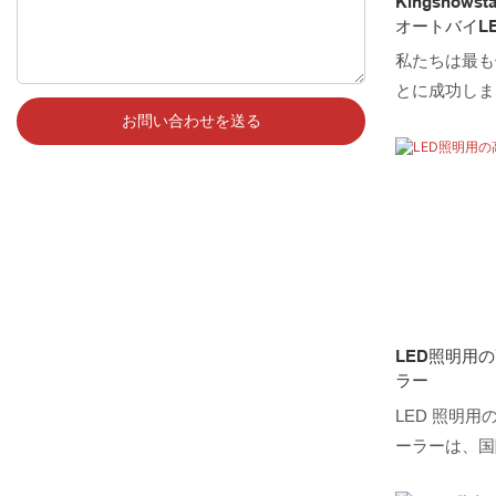
Kingshow
オートバイL
私たちは最も
とに成功しま
RFリモート
お問い合わせを送る
ロールの分野
を証明する多
た。
LED照明用の
ラー
LED 照明用の
ーラーは、国
されています