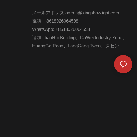
メールアドレス:admin@kingshowlight.com
電話: +8618926064598
WhatsApp: +8618926064598
追加: TianHui Building、DaWei Industry Zone、
HuangGe Road、LongGang Twon、深セン
ト