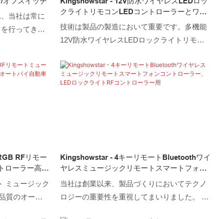
ン/オフスイッチ
Kingshowstar - 12V防水ワイヤレスLEDロッ
クライトリモコンLEDコントローラーとワイ
れ、当社は常に
ヤーコネクタ
技術は製品の製造において重要です。多機能
ドを行ってきま
12V防水ワイヤレスLEDロックライトリモー
の高効率製造プ
トコントローラーの一種として、調光器のア
光器の応用分野
プリケーションシナリオで広く使用されてい
Dロックライ
ます。
Dホイールライ
オートバイライ
ワイヤーコネク
常に有用である
ルRGB RFリモー
Kingshowstar - 4キーリモートBluetoothワイ
ントローラー高品
ヤレスミュージックリモートスマートフォン
システムRFコン
コントローラー、LEDロックライトRFコント
ート ミュージック
当社は創業以来、製品づくりにおいてテクノ
ローラー用
高品質のオート
ロジーの重要性を重視してまいりました。 ハ
は、
イエンド技術の利用により製造プロセスがス