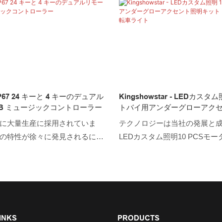
れ、熟練した作業員によって製
Kingshowstar のメイン LE
、優れた機能を備えています。
LED ロック ライト、LED ホ
性により、LED自動車ライト、
LED ホイール ライト、LED
ライト、LEDホイップライト、
LED オートバイ ライト、LED
ルライト、LEDヘッドライト、
ト、LED ワイヤー コネクタ、
バイライト、LEDボートライト、
ーラーです。 強力な生産能力
コネクタ、LEDコントローラは確
技術レベルに支えられた深セン
IP67 24 キーと 4 キーのデュアル
Kingshowstar - LEDカスタ
おり、市場で顧客にメリットを
スター テクノロジー株式会社
GB ミュージックコントローラー
トバイ用アンダーグローアク
シリーズを独自に開発・製造
ト LEDオートバイ自転車ライ
に大量生産に採用されていま
テクノロジーは当社の発展と
ています。 新しく発売された
の特性が徐々に発見されるにつ
LEDカスタム照明10 PCSモ
器にご興味がございましたら
用途に利用されており、調光器
ンダーグローアクセント照明
もっと知りたい場合は、お気
使用されています。
発見されるにつれて、その適
せください。
拡大しました。 自動照明シス
は、非常に価値があります
INKS
PRODUCTS