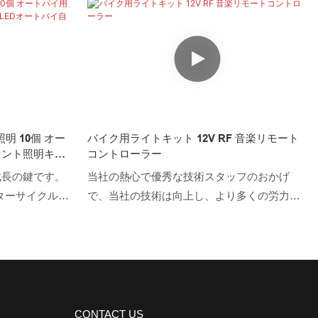
D 自動車ライト、
ピードアップし、LEDロックライトの性能を
イップ ライト、
保証する4キーリモートBluetoothワイヤレスミ
 ヘッドライト、
ュージックリモートスマートフォンコントロ
 ボート ライ
ーラーが保証されたことが証明されていま
LED コントロ
す。現在、この製品はオートバイ照明システ
と競争力のある
ムの分野で広く使用されています。
 キングショウ
ム照明 10個 オー
バイク用ライトキット 12V RF 音楽リモート
は、 幅広い製品
セント照明キッ
コントローラー
する能力を有し
ト
成長の鍵です。
当社の熱心で優秀な技術スタッフのおかげ
製品である調光
ーターサイクルア
で、当社の技術は向上し、より多くの労力と
、当社について
キットの利点が
コストを節約できるようになりました。 応用
軽にお問い合わ
用範囲も大幅に
範囲が大幅に拡大しました。 現在、オートバ
テムの分野で
イ照明システムの分野で広く使用されていま
す。
CONTACT US