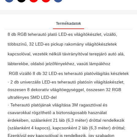
Termékadatok
8 db RGB teherautó plató LED-es világítókészlet, vízálló,
többszínű, 32 LED-es pickup rakomány világítókészletek
kapcsolóval, vezeték nélküli távirányítóval terepjáró autó alá,
lábterekbe, oldalsó jelzőfényekhez, vasúti lámpákhoz
RGB vízálló 8 db 32 LED-es teherautó platóvilágítás készletek
· 2 db univerzális LED-es teherautó platósín világításkészlet,
összesen 8 dekoratív világítóegységgel, összesen 32 RGB
ultrafényes SMD LED-del
· Teherautó platójának világítása 3M ragasztóval és
csavarokkal rögzíthető a biztonságosabb használat
érdekében, szálanként 21 láb (6,3 méter) dróttal rendelkezik
(szálanként 4 kapocs), kapcsonként 2 láb (6,3 méter) dróttal;
Ezenkívül egy kapcsolóval is rendelkezik, így szabadon