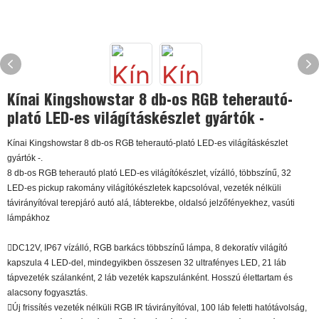
Kínai Kingshowstar 8 db-os RGB teherautó-
plató LED-es világításkészlet gyártók -
Kínai Kingshowstar 8 db-os RGB teherautó-plató LED-es világításkészlet
gyártók -.
8 db-os RGB teherautó plató LED-es világítókészlet, vízálló, többszínű, 32
LED-es pickup rakomány világítókészletek kapcsolóval, vezeték nélküli
távirányítóval terepjáró autó alá, lábterekbe, oldalsó jelzőfényekhez, vasúti
lámpákhoz
DC12V, IP67 vízálló, RGB barkács többszínű lámpa, 8 dekoratív világító
kapszula 4 LED-del, mindegyikben összesen 32 ultrafényes LED, 21 láb
tápvezeték szálanként, 2 láb vezeték kapszulánként. Hosszú élettartam és
alacsony fogyasztás.
Új frissítés vezeték nélküli RGB IR távirányítóval, 100 láb feletti hatótávolság,