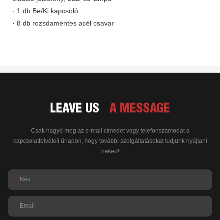
· 1 db Be/Ki kapcsoló
· 8 db rozsdamentes acél csavar
LEAVE US
A MESSAGE
Csak hagyd meg az e-mail címedet vagy telefonszámodat a
kapcsolatfelvételi űrlapon, hogy további szolgáltatásokat tudjunk nyújtani
neked!
Név
Email