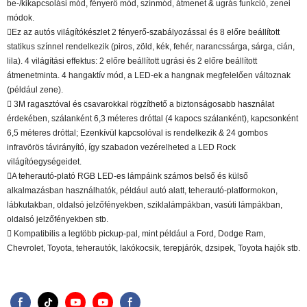
be-/kikapcsolási mód, fényerő mód, színmód, átmenet & ugrás funkció, zenei
módok.
Ez az autós világítókészlet 2 fényerő-szabályozással és 8 előre beállított
statikus színnel rendelkezik (piros, zöld, kék, fehér, narancssárga, sárga, cián,
lila). 4 világítási effektus: 2 előre beállított ugrási és 2 előre beállított
átmenetminta. 4 hangaktív mód, a LED-ek a hangnak megfelelően változnak
(például zene).
 3M ragasztóval és csavarokkal rögzíthető a biztonságosabb használat
érdekében, szálanként 6,3 méteres dróttal (4 kapocs szálanként), kapcsonként
6,5 méteres dróttal; Ezenkívül kapcsolóval is rendelkezik & 24 gombos
infravörös távirányító, így szabadon vezérelheted a LED Rock
világítóegységeidet.
A teherautó-plató RGB LED-es lámpáink számos belső és külső
alkalmazásban használhatók, például autó alatt, teherautó-platformokon,
lábkutakban, oldalsó jelzőfényekben, sziklalámpákban, vasúti lámpákban,
oldalsó jelzőfényekben stb.
 Kompatibilis a legtöbb pickup-pal, mint például a Ford, Dodge Ram,
Chevrolet, Toyota, teherautók, lakókocsik, terepjárók, dzsipek, Toyota hajók stb.