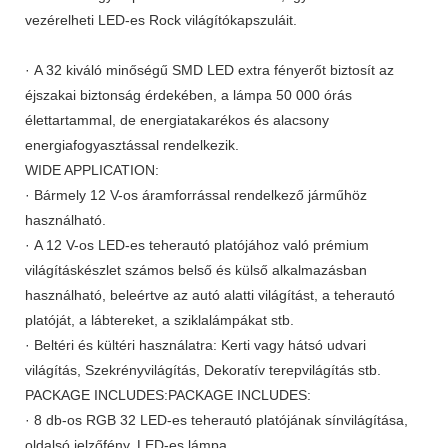
vezérelheti LED-es Rock világítókapszuláit.
· A 32 kiváló minőségű SMD LED extra fényerőt biztosít az
éjszakai biztonság érdekében, a lámpa 50 000 órás
élettartammal, de energiatakarékos és alacsony
energiafogyasztással rendelkezik.
WIDE APPLICATION:
· Bármely 12 V-os áramforrással rendelkező járműhöz
használható.
· A 12 V-os LED-es teherautó platójához való prémium
világításkészlet számos belső és külső alkalmazásban
használható, beleértve az autó alatti világítást, a teherautó
platóját, a lábtereket, a sziklalámpákat stb.
· Beltéri és kültéri használatra: Kerti vagy hátsó udvari
világítás, Szekrényvilágítás, Dekoratív terepvilágítás stb.
PACKAGE INCLUDES:PACKAGE INCLUDES:
· 8 db-os RGB 32 LED-es teherautó platójának sínvilágítása,
oldalsó jelzőfény, LED-es lámpa