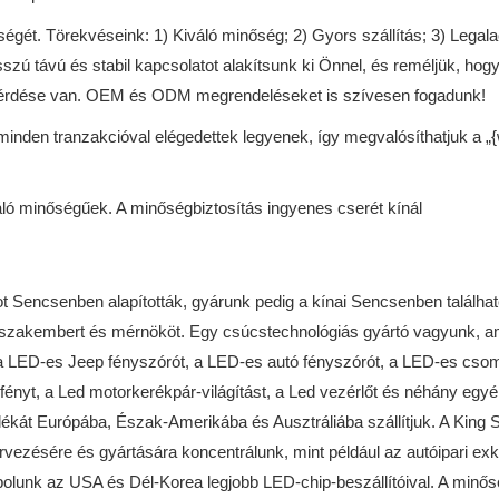
őségét. Törekvéseink: 1) Kiváló minőség; 2) Gyors szállítás; 3) Leg
szú távú és stabil kapcsolatot alakítsunk ki Önnel, és reméljük, ho
y kérdése van. OEM és ODM megrendeléseket is szívesen fogadunk!
nden tranzakcióval elégedettek legyenek, így megvalósíthatjuk a „{w
áló minőségűek. A minőségbiztosítás ingyenes cserét kínál
 Sencsenben alapították, gyárunk pedig a kínai Sencsenben található
 szakembert és mérnököt. Egy csúcstechnológiás gyártó vagyunk, ame
 a LED-es Jeep fényszórót, a LED-es autó fényszórót, a LED-es csoma
hajófényt, a Led motorkerékpár-világítást, a Led vezérlőt és néhány
ékát Európába, Észak-Amerikába és Ausztráliába szállítjuk. A King Sh
rvezésére és gyártására koncentrálunk, mint például az autóipari exk
polunk az USA és Dél-Korea legjobb LED-chip-beszállítóival. A minős