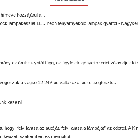
írneve hozzájárul a...
tmány az áruk súlyától függ, az ügyfelek igényei szerint választjuk ki 
elvégezzük a végső 12-24V-os váltakozó feszültségtesztet.
nk kezelni.
, hogy „felvillantsa az autóját, felvillantsa a lámpáját” az ötlettel. 
san képzett szakembert és mérnököt.