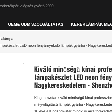
rkerékpár-világítás gyártó 2009
OEM& ODM SZOLGÁLTATÁS
KERÉKLÁMPÁK ME
klalámpa
 lámpakészlet LED neon fényárnyékoló lámpák gyártói - Nagykereske
Kiváló minőségű kínai profe
lámpakészlet LED neon fény
Nagykereskedelem - Shenzhe
Kingshowstar kiváló minőségű kínai professzio
mélyvilágítású lámpák gyártói - Nagykeresked
10 éve a Kingshowstar mindig is arra törekedett, h