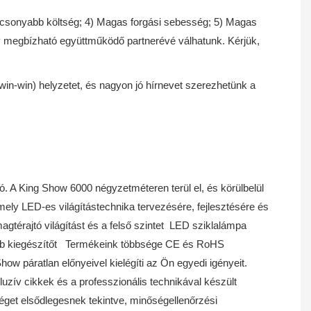
alacsonyabb költség; 4) Magas forgási sebesség; 5) Magas
gy megbízható együttműködő partnerévé válhatunk. Kérjük,
in-win) helyzetet, és nagyon jó hírnevet szerezhetünk a
. A King Show 6000 négyzetméteren terül el, és körülbelül
ly LED-es világítástechnika tervezésére, fejlesztésére és
gtérajtó világítást és a felső szintet LED sziklalámpa
 egyéb kiegészítőt Termékeink többsége CE és RoHS
ow páratlan előnyeivel kielégíti az Ön egyedi igényeit.
luzív cikkek és a professzionális technikával készült
éget elsődlegesnek tekintve, minőségellenőrzési