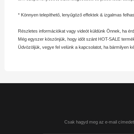
* Könnyen telepíthető, lenyűgöző effektek & izgalmas felha
Részletes információkat vagy videót küldünk Önnek, ha érde
Még egyszer köszönjük, hogy időt szánt HOT-SALE termékün
Üdvözöljük, vegye fel velünk a kapcsolatot, ha bármil
Csak hagyd meg az e-mail címedet v