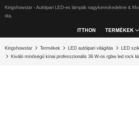
Kingshowstar - Autóipari LED-es lámpák nagykereskedelme & Moto
óta.
ITTHON
TERMÉKEK
Kingshowstar
Termékek
LED autóipari világítás
LED szi
Kiváló minőségű kínai professzionális 36 W-os rgbw led rock