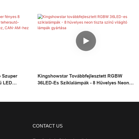
ó Szuper
Kingshowstar Továbbfejlesztett RGBW
nű LED
36LED-Es Sziklalámpák - 8 Hüvelyes Neon
oz, ATV-Hez,
Tiszta Színű Világító Lámpák Gyártása
Hez
CONTACT US