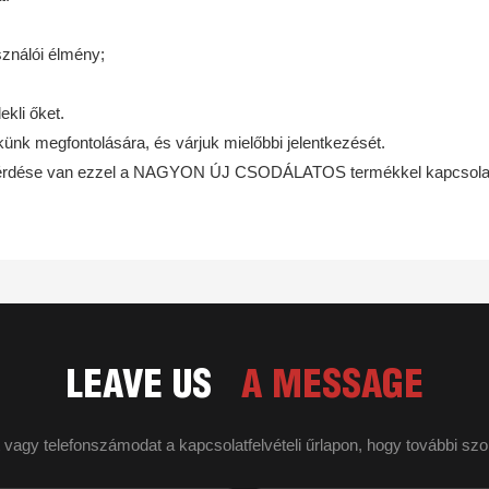
sználói élmény;
kli őket.
k megfontolására, és várjuk mielőbbi jelentkezését.
yen kérdése van ezzel a NAGYON ÚJ CSODÁLATOS termékkel kapcsol
LEAVE US
A MESSAGE
agy telefonszámodat a kapcsolatfelvételi űrlapon, hogy további szolg