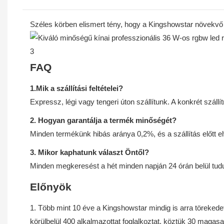
Széles körben elismert tény, hogy a Kingshowstar növekvő h
FAQ
1.Mik a szállítási feltételei?
Expressz, légi vagy tengeri úton szállítunk. A konkrét szállí
2. Hogyan garantálja a termék minőségét?
Minden termékünk hibás aránya 0,2%, és a szállítás előtt 
3. Mikor kaphatunk választ Öntől?
Minden megkeresést a hét minden napján 24 órán belül tudu
Előnyök
1. Több mint 10 éve a Kingshowstar mindig is arra törekedett
körülbelül 400 alkalmazottat foglalkoztat, köztük 30 maga