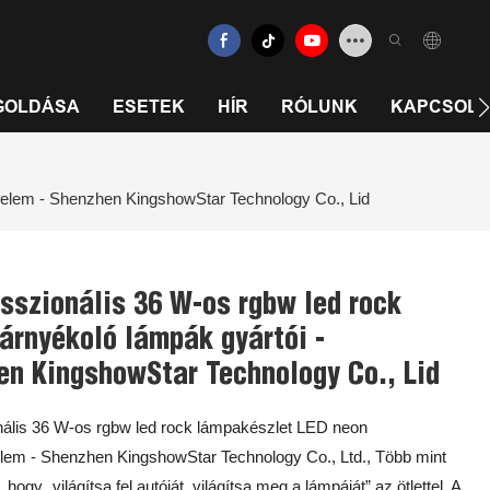
GOLDÁSA
ESETEK
HÍR
RÓLUNK
KAPCSOLA
delem - Shenzhen KingshowStar Technology Co., Lid
sszionális 36 W-os rgbw led rock
árnyékoló lámpák gyártói -
n KingshowStar Technology Co., Lid
nális 36 W-os rgbw led rock lámpakészlet LED neon
elem - Shenzhen KingshowStar Technology Co., Ltd., Több mint
ogy „világítsa fel autóját, világítsa meg a lámpáját” az ötlettel. A