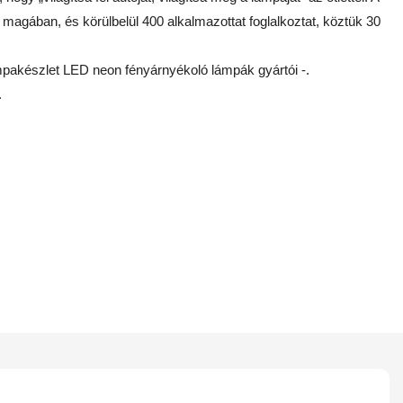
magában, és körülbelül 400 alkalmazottat foglalkoztat, köztük 30
mpakészlet LED neon fényárnyékoló lámpák gyártói -.
.