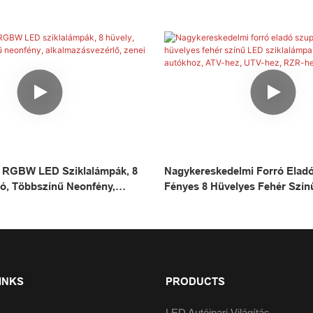
 RGBW LED Sziklalámpák, 8
Nagykereskedelmi Forró Elad
ító, Többszínű Neonfény,
Fényes 8 Hüvelyes Fehér Szí
érlő, Zenei Mód
Sziklalámpa Teherautó-Autókh
UTV-Hez, RZR-Hez, CAN-AM-
INKS
PRODUCTS
LED Autóipari Világítás