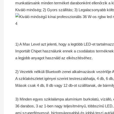
munkatársaink minden terméket darabonként ellenőrzik a kisz
Kiváló minőség; 2) Gyors szállítás; 3) Legalacsonyabb kö
1) A Max Level azt jelenti, hogy a legtöbb LED-et tartalmaz
Importált Chipet használunk ennek a csodálatos terméknek
a legjobb anyagot használd az elkészítéséhez.
2) Vezeték nélküli Bluetooth zenei alkalmazások vezérlője 
A sziklakészletet igényei szerint testreszabhatja, 4 db, 6 db
Mások csak 4 db, 8 db vagy 12 db-ot szállítanak, de bármil
3) Minden egyes sziklalámpa alumínium burkolatú, vízálló,
36 darabos, 3 az 1-ben nagy teljesítményű, többszínű LED,
ami szuperfényessé, biztonságosabbá és jobbá teszi autójá