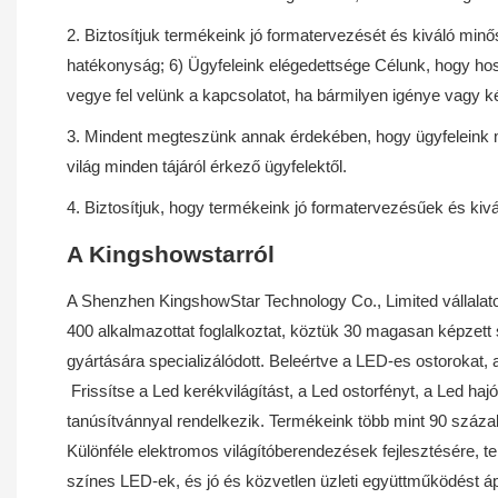
2. Biztosítjuk termékeink jó formatervezését és kiváló min
hatékonyság; 6) Ügyfeleink elégedettsége Célunk, hogy hos
vegye fel velünk a kapcsolatot, ha bármilyen igénye vag
3. Mindent megteszünk annak érdekében, hogy ügyfeleink mi
világ minden tájáról érkező ügyfelektől.
4. Biztosítjuk, hogy termékeink jó formatervezésűek és kiv
A Kingshowstarról
A Shenzhen KingshowStar Technology Co., Limited vállalatot
400 alkalmazottat foglalkoztat, köztük 30 magasan képzett
gyártására specializálódott. Beleértve a LED-es ostorokat,
Frissítse a Led kerékvilágítást, a Led ostorfényt, a Led 
tanúsítvánnyal rendelkezik. Termékeink több mint 90 százal
Különféle elektromos világítóberendezések fejlesztésére, te
színes LED-ek, és jó és közvetlen üzleti együttműködést á