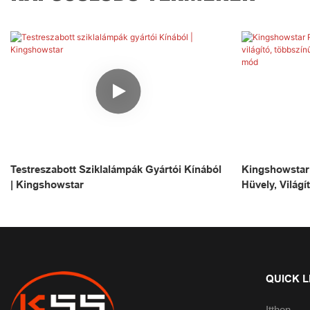
Testreszabott Sziklalámpák Gyártói Kínából
Kingshowstar
| Kingshowstar
Hüvely, Világ
Alkalmazásvez
QUICK L
Itthon