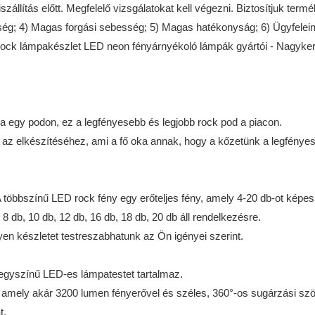
állítás előtt. Megfelelő vizsgálatokat kell végezni. Biztosítjuk termé
ltség; 4) Magas forgási sebesség; 5) Magas hatékonyság; 6) Ügyfele
za egy podon, ez a legfényesebb és legjobb rock pod a piacon.
 az elkészítéséhez, ami a fő oka annak, hogy a kőzetünk a legfénye
A többszínű LED rock fény egy erőteljes fény, amely 4-20 db-ot képes
, 8 db, 10 db, 12 db, 16 db, 18 db, 20 db áll rendelkezésre.
yen készletet testreszabhatunk az Ön igényei szerint.
 egyszínű LED-es lámpatestet tartalmaz.
 amely akár 3200 lumen fényerővel és széles, 360°-os sugárzási szö
t.