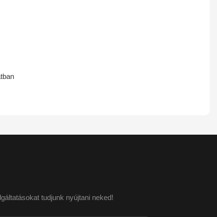
atban
áltatásokat tudjunk nyújtani neked!