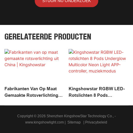
STUUR NU ONDERZOEK
GERELATEERDE PRODUCTEN
Fabrikanten Van Op Maat
Kingshowstar RGBW LED-
Gemaakte Rotsverlichting
Rotslichten 8 Pods
Uit China | Kingshowstar
Underglow Multicolor Neon
Light APP-Controller,
Muziekmodus
Copyright © 2026 Shenzhen KingshowStar Technology Co., -
www.kingshowlight.com
|
Sitemap
|
Privacybeleid