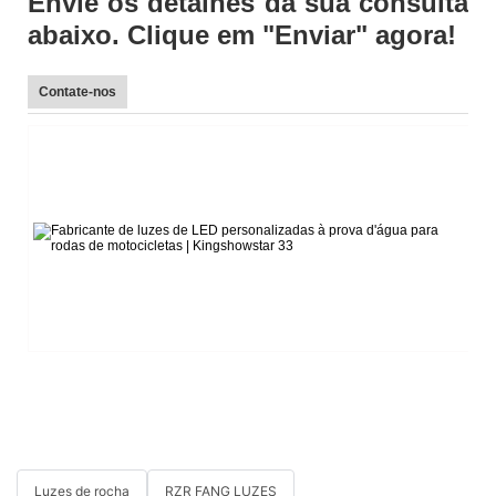
Envie os detalhes da sua consulta
abaixo. Clique em "Enviar" agora!
Contate-nos
L
Te
E-
W
Sk
Li
S
Ad
Xi
Luzes de rocha
RZR FANG LUZES