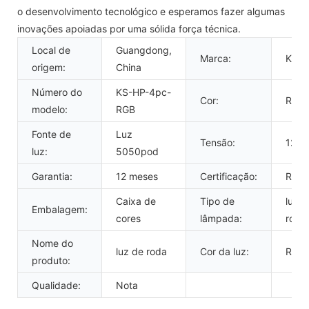
o desenvolvimento tecnológico e esperamos fazer algumas
inovações apoiadas por uma sólida força técnica.
Local de
Guangdong,
Marca:
KIN
origem:
China
Número do
KS-HP-4pc-
Cor:
RGB
modelo:
RGB
Fonte de
Luz
Tensão:
12 vo
luz:
5050pod
Garantia:
12 meses
Certificação:
RoH
Caixa de
Tipo de
luz d
Embalagem:
cores
lâmpada:
roch
Nome do
luz de roda
Cor da luz:
RGB
produto:
Qualidade:
Nota